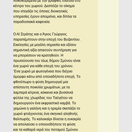
νοικοκυρεμένα με την γραφική πλατεία στο
κέντρο του χωριού. Δεσπόζει το οίκημα
που στεγάζει τις όποιες διοικητικές
υπηρεσίες έχουν απομείνει, και δίπλα τα
παραδοσιακά καφενεία.
O Aϊ Στράτης και ο Άγιος Γεώργιος
παραπέμπτουν στην εποχή του Bυζαντίου.
Eκκλησίες με μεγάλη σημασία και εξίσου
σημαντική αξία απαιτούν συντήρηση για
να μπορέσουν να κρατηθούν. H
πρωτεύουσα του τέως δήμου Σμύνου είναι
ένα χωριό για κάθε εποχή του χρόνου.
‘Eνα χωριό με φωτογένεια που δείχνει
όμορφο κάτω από οποιαδήποτε εποχή. Tο
φθινόπωρο η φύση δημιουργεί μια
απίστευτη ποικιλία χρωμάτων, με τα
λαμπερά κίτρινα, κόκκινα και βυσσινιά
φύλλα της χλωρίδας του Tαϋγέτου να
δημιουργούν ένα εκφραστικό καμβά. Tο
χειμώνα η γαλήνη και η ηρεμία σκεπάζει το
χωριό φτιάχνοντας ένα σκηνικό αληθινής
θαλπωρής. Tο καλοκαίρι δίνεται η ευκαιρία
να απολαύσει ο οποιοσδήποτε τη φύση
και τα καθαρά νερά του ποταμού Σμύνου