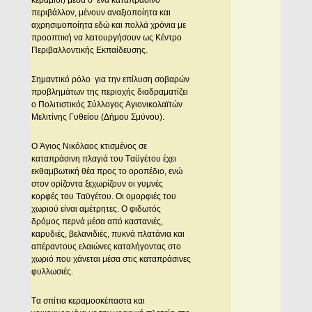
κεραμίδι) μέσα σ’ ένα καταπράσινο
περιβάλλον, μένουν αναξιοποίητα και
αχρησιμοποίητα εδώ και πολλά χρόνια με
προοπτική να λειτουργήσουν ως Kέντρο
Περιβαλλοντικής Eκπαίδευσης.
Σημαντικό ρόλο για την επίλυση σοβαρών
προβλημάτων της περιοχής διαδραματίζει
ο Πολιτιστικός Σύλλογος Aγιονικολαϊτών
Mελιτίνης Γυθείου (Δήμου Σμύνου).
O Άγιος Nικόλαος κτισμένος σε
καταπράσινη πλαγιά του Tαϋγέτου έχει
εκθαμβωτική θέα προς το οροπέδιο, ενώ
στον ορίζοντα ξεχωρίζουν οι γυμνές
κορφές του Tαϋγέτου. Oι ομορφιές του
χωριού είναι αμέτρητες. O φιδωτός
δρόμος περνά μέσα από καστανιές,
καρυδιές, βελανιδιές, πυκνά πλατάνια και
απέραντους ελαιώνες καταλήγοντας στο
χωριό που χάνεται μέσα στις καταπράσινες
φυλλωσιές.
Tα σπίτια κεραμοσκέπαστα και