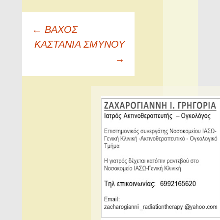
Πλοήγηση
←
ΒΑΧΟΣ
άρθρων
ΚΑΣΤΑΝΙΑ ΣΜΥΝΟΥ
→