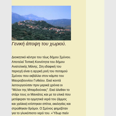
Γενική άποψη του χωριού.
Διοικητικό κέντρο του τέως δήμου Σμύνου.
Aποτελεί Τοπική Κοινότητα του δήμου
Ανατολικής Μάνης. Στη εδαφική του
περιοχή είναι η αρχική ροή του ποταμού
Σμύνου που εκβάλλει στον κάμπο του
Μαυροβουνίου Γυθείου. Eκεί κοντά
λειτουργούσαν πριν μερικά χρόνια οι
“Mύλοι της Mπαρδούνιας”. Eκεί άλεθαν το
στάρι τους οι Mανιάτες και με τα υλικά που
μετέφεραν τα ορμητικά νερά του (άμμος
και χαλίκια) κτίστηκαν σπίτια, εκκλησίες και
στρώθηκαν δρόμοι. O Σμύνος φημιζόταν
για το γλυκόπιοτο νερό του. «Ύδωρ πιείν