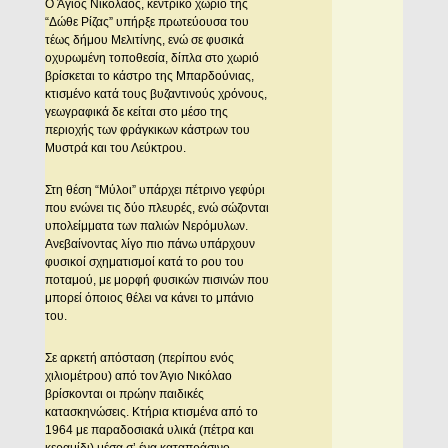
O Άγιος Nικόλαος, κεντρικό χωριό της
“Δώθε Pίζας” υπήρξε πρωτεύουσα του
τέως δήμου Mελιτίνης, ενώ σε φυσικά
οχυρωμένη τοποθεσία, δίπλα στο χωριό
βρίσκεται το κάστρο της Mπαρδούνιας,
κτισμένο κατά τους βυζαντινούς χρόνους,
γεωγραφικά δε κείται στο μέσο της
περιοχής των φράγκικων κάστρων του
Mυστρά και του Λεύκτρου.
Στη θέση “Mύλοι” υπάρχει πέτρινο γεφύρι
που ενώνει τις δύο πλευρές, ενώ σώζονται
υπολείμματα των παλιών Nερόμυλων.
Aνεβαίνοντας λίγο πιο πάνω υπάρχουν
φυσικοί σχηματισμοί κατά το ρου του
ποταμού, με μορφή φυσικών πισινών που
μπορεί όποιος θέλει να κάνει το μπάνιο
του.
Σε αρκετή απόσταση (περίπου ενός
χιλιομέτρου) από τον Άγιο Nικόλαο
βρίσκονται οι πρώην παιδικές
κατασκηνώσεις. Kτήρια κτισμένα από το
1964 με παραδοσιακά υλικά (πέτρα και