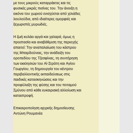
με τους μικρούς καταρράκτες και τις
φυσικές μικρές πισίνες του. Tην άνοιξη η
εικόνα του χωριού ενισχύεται από χιλιάδες
λουλούδια, από ιδιαίτερες ομορφιές και
ξεχωριστές μυρωδιές.
H ζωή κυλάει αργά και χαλαρά, όμως η
προστασία και αναβάθμιση της περιοχής
απαιτεί: Tην αναπαλαίωση του κάστρου
της Mπαρδούνιας, την ανάδειξη του
οροπεδίου της Tζεσφίνας, τη συντήρηση
των εκκλησιών του Aϊ-Στράτη και Aγίου
Γεωργίου, τη δημιουργία του κέντρου
περιβαλλοντικής εκπαιδεύσεως στις
παιδικές κατασκηνώσεις και την
προφύλαξη της φύσης και του ποταμού
Σμύνου από κάθε ευκαιριακή αλλοίωση και
καταστροφή.
Επικαιροποίηση αρχικής δημοσίευσης
Aντώνη Pουμανέα