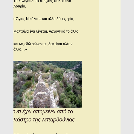
Tο Σελεγούδι το πτωχόν, τα Kόκκινα
Λουρία,
ο Άγιος Nικόλαος και άλλα δύο χωρία,
Mαλτσίνα ένα λέγεται, Aρχοντικό το άλλο,
και ως εδώ σώνονται, δεν είναι πλέον
άλλο…»
Ότι έχει απομείνει από το
Κάστρο της Μπαρδούνιας