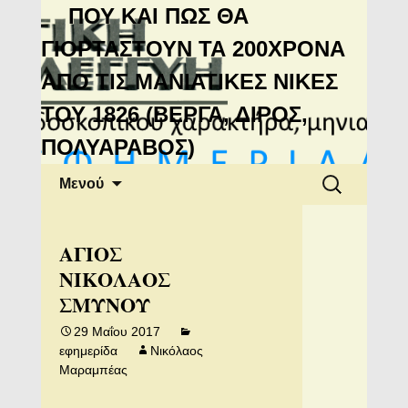
Μανιάτικη
ΠΟΥ ΚΑΙ ΠΩΣ ΘΑ
Αλληλεγγύη
ΓΙΟΡΤΑΣΤΟΥΝ ΤΑ 200ΧΡΟΝΑ
ΑΠΟ ΤΙΣ ΜΑΝΙΑΤΙΚΕΣ ΝΙΚΕΣ
ΤΟΥ 1826 (ΒΕΡΓΑ, ΔΙΡΟΣ,
ΠΟΛΥΑΡΑΒΟΣ)
Μετάβαση
Αναζήτηση
Μενού
σε
για:
περιεχόμενο
ΑΓΙΟΣ
ΝΙΚΟΛΑΟΣ
ΣΜΥΝΟΥ
29 Μαΐου 2017
εφημερίδα
Νικόλαος
Μαραμπέας