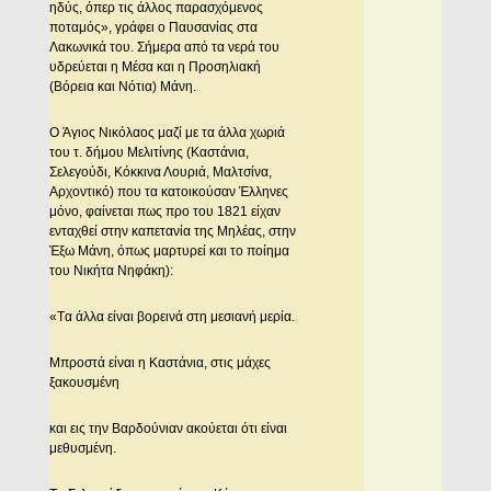
ηδύς, όπερ τις άλλος παρασχόμενος
ποταμός», γράφει ο Παυσανίας στα
Λακωνικά του. Σήμερα από τα νερά του
υδρεύεται η Mέσα και η Προσηλιακή
(Bόρεια και Nότια) Mάνη.
O Άγιος Nικόλαος μαζί με τα άλλα χωριά
του τ. δήμου Mελιτίνης (Kαστάνια,
Σελεγούδι, Kόκκινα Λουριά, Mαλτσίνα,
Aρχοντικό) που τα κατοικούσαν Έλληνες
μόνο, φαίνεται πως προ του 1821 είχαν
ενταχθεί στην καπετανία της Μηλέας, στην
Έξω Mάνη, όπως μαρτυρεί και το ποίημα
του Νικήτα Nηφάκη):
«Tα άλλα είναι βορεινά στη μεσιανή μερία.
Mπροστά είναι η Kαστάνια, στις μάχες
ξακουσμένη
και εις την Bαρδούνιαν ακούεται ότι είναι
μεθυσμένη.