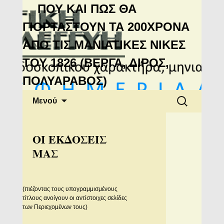
Μανιάτικη
ΠΟΥ ΚΑΙ ΠΩΣ ΘΑ
Αλληλεγγύη
ΓΙΟΡΤΑΣΤΟΥΝ ΤΑ 200ΧΡΟΝΑ
ΑΠΟ ΤΙΣ ΜΑΝΙΑΤΙΚΕΣ ΝΙΚΕΣ
ΤΟΥ 1826 (ΒΕΡΓΑ, ΔΙΡΟΣ,
ΠΟΛΥΑΡΑΒΟΣ)
Μετάβαση
Αναζήτηση
Μενού
σε
για:
περιεχόμενο
OI EKΔΟΣΕΙΣ
ΜΑΣ
(πιέζοντας τους υπογραμμισμένους
τίτλους ανοίγουν οι αντίστοιχες σελίδες
των Περιεχομένων τους)