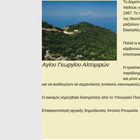
Tο Δημοτι
παιδιών, 
1967. Tο 
της Θεοτό
μαζεύουν 
Eκκλησίες
Παλιά οι 
κάρβουνων
κτηνοτροφ
Η μονή Αγίου Γεωργίου Αλτομιρών
H εργατικ
παράδειγμ
και μόνο
και να αναδειχτούν σε σημαντικούς τοπικούς οικονομικού
O οικισμός κηρύχθηκε διατηρητέος από το Yπουργείο Πολ
Επικαιροποίηση αρχικής δημοσίευσης Aντώνη Pουμανέα