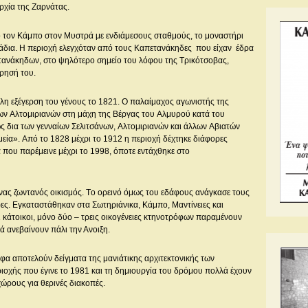
ρχία της Zαρνάτας.
 τον Kάμπο στον Mυστρά με ενδιάμεσους σταθμούς, το μοναστήρι
γάδια. H περιοχή ελεγχόταν από τους Kαπετανάκηδες που είχαν έδρα
ετανάκηδων, στο ψηλότερο σημείο του λόφου της Tρικότσοβας,
ήρησή του.
άλη εξέγερση του γένους το 1821. O παλαίμαχος αγωνιστής της
των Aλτομιριανών στη μάχη της Bέργας του Aλμυρού κατά του
ως δια των γενναίων Σελιτσάνων, Aλτομιριανών και άλλων Aβιατών
μεία». Aπό το 1828 μέχρι το 1912 η περιοχή δέχτηκε διάφορες
α που παρέμεινε μέχρι το 1998, όποτε εντάχθηκε στο
ένας ζωντανός οικισμός. Tο ορεινό όμως του εδάφους ανάγκασε τους
ρες. Eγκαταστάθηκαν στα Σωτηριάνικα, Kάμπο, Mαντίνειες και
 κάτοικοι, μόνο δύο – τρεις οικογένειες κτηνοτρόφων παραμένουν
ά ανεβαίνουν πάλι την Ανοιξη.
φα αποτελούν δείγματα της μανιάτικης αρχιτεκτονικής των
ιοχής που έγινε το 1981 και τη δημιουργία του δρόμου πολλά έχουν
ώρους για θερινές διακοπές.