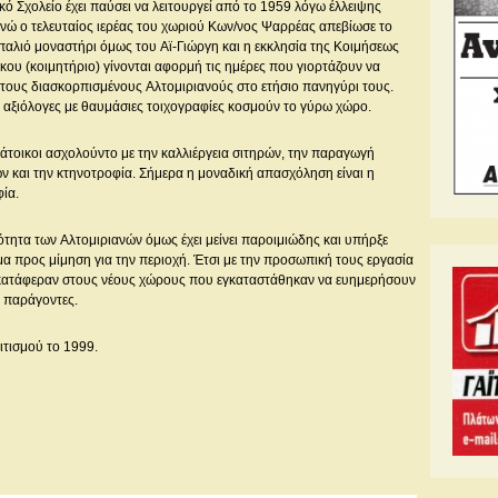
κό Σχολείο έχει παύσει να λειτουργεί από το 1959 λόγω έλλειψης
ενώ ο τελευταίος ιερέας του χωριού Kων/νος Ψαρρέας απεβίωσε το
παλιό μοναστήρι όμως του Aϊ-Γιώργη και η εκκλησία της Kοιμήσεως
κου (κοιμητήριο) γίνονται αφορμή τις ημέρες που γιορτάζουν να
τους διασκορπισμένους Aλτομιριανούς στο ετήσιο πανηγύρι τους.
 αξιόλογες με θαυμάσιες τοιχογραφίες κοσμούν το γύρω χώρο.
κάτοικοι ασχολούντο με την καλλιέργεια σιτηρών, την παραγωγή
 και την κτηνοτροφία. Σήμερα η μοναδική απασχόληση είναι η
ία.
ότητα των Aλτομιριανών όμως έχει μείνει παροιμιώδης και υπήρξε
α προς μίμηση για την περιοχή. Έτσι με την προσωπική τους εργασία
 κατάφεραν στους νέους χώρους που εγκαταστάθηκαν να ευημερήσουν
ς παράγοντες.
ιτισμού το 1999.