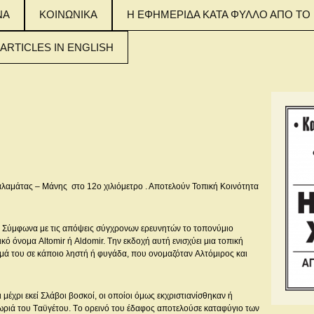
ΝΑ
ΚΟΙΝΩΝΙΚΑ
Η ΕΦΗΜΕΡΙΔΑ ΚΑΤΑ ΦΥΛΛΟ ΑΠΟ ΤΟ 
 ARTICLES IN ENGLISH
 MAIN ARTICLES
NGLISH
 MAIN ARTICLES
NGLISH
 MAIN ARTICLES
NGLISH
λαμάτας – Μάνης στο 12ο χιλιόμετρο . Αποτελούν Τοπική Κοινότητα
. Σύμφωνα με τις απόψεις σύγχρονων ερευνητών το τοπονύμιο
κό όνομα Altomir ή Aldomir. Tην εκδοχή αυτή ενισχύει μια τοπική
μά του σε κάποιο ληστή ή φυγάδα, που ονομαζόταν Aλτόμιρος και
μέχρι εκεί Σλάβοι βοσκοί, οι οποίοι όμως εκχριστιανίσθηκαν ή
ωριά του Tαϋγέτου. Tο ορεινό του έδαφος αποτελούσε καταφύγιο των