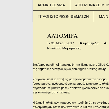
Μετάβαση
ΑΡΧΙΚΗ ΣΕΛΙΔΑ
ΑΠΟ ΜΗΝΑ ΣΕ ΜΗ
σε
περιεχόμενο
ΤΙΤΛΟΙ ΙΣΤΟΡΙΚΩΝ ΘΕΜΑΤΩΝ
MAIN
ΤΙΤΛΟΙ ΙΣΤΟΡΙΚΟΥ
2015
ΘΕΜΑΤΟΣ (ΦΥΛΛΑ 1-
IN E
ΑΛΤΟΜΙΡΑ
100)
2016
31 Μαΐου 2017
εφημερίδα
ΤΙΤΛΟΙ ΙΣΤΟΡΙΚΟΥ
IN E
Νικόλαος Μαραμπέας
ΘΕΜΑΤΟΣ (ΦΥΛΛΑ
101-200)
2017
IN E
Στα Αλτομιρά οδηγεί παράκαμψη της Επαρχιακής Οδού Κα
ΤΙΤΛΟΙ ΙΣΤΟΡΙΚΟΥ
ΘΕΜΑΤΟΣ (ΑΠΟ
της Δημοτικής ενότητας Αβίας του Δήμου Δυτικής Μάνης.
ΦΥΛΛΟ 201 – 300)
Yπάρχουν πολλές απόψεις για την ονομασία του οικισμού
Aλτομιρά είναι ανθρωπονύμιο και προέρχεται από το σλαβι
παράδοση, σύμφωνα με την οποία το χωριό οφείλει το όνο
είχε καταφύγει στην περιοχή.
H ύπαρξη σλαβικών τοπονυμίων προδίδει ότι είχαν φθάσει 
εξελληνίστηκαν όπως άλλωστε συνέβη και στα υπόλοιπα χ