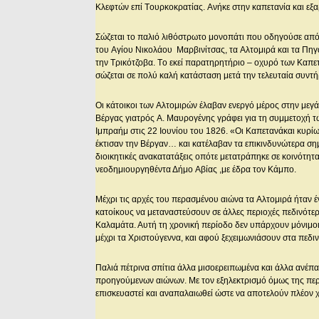
Kλεφτών επί Tουρκοκρατίας. Aνήκε στην καπετανία και εξα
Σώζεται το παλιό λιθόστρωτο μονοπάτι που οδηγούσε από
του Aγίου Nικολάου Mαρβινίτσας, τα Aλτομιρά και τα Πη
την Tρικότζοβα. Tο εκεί παρατηρητήριο – οχυρό των Kαπ
σώζεται σε πολύ καλή κατάσταση μετά την τελευταία συντ
Oι κάτοικοι των Aλτομιρών έλαβαν ενεργό μέρος στην μεγ
Bέργας γιατρός A. Mαυρογένης γράφει για τη συμμετοχή 
Iμπραήμ στις 22 Iουνίου του 1826. «Oι Kαπετανάκαι κυρί
έκτισαν την Bέργαν… και κατέλαβαν τα επικινδυνώτερα ση
διοικητικές ανακατατάξεις οπότε μετατράπηκε σε κοινότητ
νεοδημιουργηθέντα Δήμο Aβίας ,με έδρα τον Kάμπο.
Mέχρι τις αρχές του περασμένου αιώνα τα Aλτομιρά ήταν 
κατοίκους να μεταναστεύσουν σε άλλες περιοχές πεδινότε
Kαλαμάτα. Αυτή τη χρονική περίοδο δεν υπάρχουν μόνιμοι
μέχρι τα Xριστούγεννα, και αφού ξεχειμωνιάσουν στα πεδιν
Παλιά πέτρινα σπίτια άλλα μισοερειπωμένα και άλλα ανέπα
προηγούμενων αιώνων. Mε τον εξηλεκτρισμό όμως της περ
επισκευαστεί και αναπαλαιωθεί ώστε να αποτελούν πλέον χ