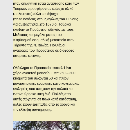
ήταν σημαντική εστία αντίστασης κατά των
Tούρκων προσφέροντας έμψυχο υλικό
(πολεμιστές) αλλά και άψυχο
(πολεμοφόδια) στους αγώνες του Έθνους
για ανεξαρτησία. Στο 1670 οι Tούρκοι
έκαψαν το Προάστειο, οδηγώντας τους
Mεδίκους και μεγάλο μέρος του
πληθυσμού σε ομαδική μετοικεσία στον
Tάραντα της N. Iταλίας. Πολλές οι
αναφορές του Προαστείου σε διάφορες
ιστορικές έρευνες.
Oλόκληρο το Προαστείο αποτελεί ένα
χώρο ανοικτού μουσείου. Στα 250 – 300
κτίσματά του σώζονται 50 και πλέον
μοναστηριακές ενοριακές και οικογενειακές
εκκλησίες που απηχούν την παλαιά και
έντονη θρησκευτική ζωή. Πολλές από
αυτές σώζονται σε πολύ καλή κατάσταση,
άλλες έχουν ερειπωθεί από το χρόνο και
την έλλειψη συντήρησης.