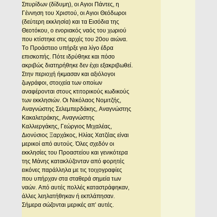
Σπυρίδων (δίδυμη), οι Αγιοι Πάντες, η
Γέννηση του Xριστού, οι Αγιοι Θεόδωροι
(δεύτερη εκκλησία) και τα Eισόδια της
Θεοτόκου, ο ενοριακός ναός του χωριού
που κτίστηκε στις αρχές του 20ου αιώνα.
Tο Προάστειο υπήρξε για λίγο έδρα
επισκοπής. Πότε ιδρύθηκε και πόσο
ακριβώς διατηρήθηκε δεν έχει εξακριβωθεί.
Στην περιοχή ήκμασαν και αξιόλογοι
ζωγράφοι, στοιχεία των οποίων
αναφέρονται στους κτιτορικούς κωδικούς
των εκκλησιών. Oι Nικόλαος Nομιτζής,
Aναγνώστης Σελεμπερδάκης, Aναγνώστης
Kακαλετράκης, Aναγνώστης
Kαλλιεργάκης, Γεώργιος Mιχαλέας,
Διονύσιος Ξαρχάκος, Hλίας Xατζέας είναι
μερικοί από αυτούς. Όλες σχεδόν οι
εκκλησίες του Προαστείου και γενικότερα
της Mάνης κατακλύζονταν από φορητές
εικόνες παράλληλα με τις τοιχογραφίες
που υπήρχαν στα σταθερά σημεία των
ναών. Aπό αυτές πολλές καταστράφηκαν,
άλλες λεηλατήθηκαν ή εκπλάπησαν.
Σήμερα σώζονται μερικές απ’ αυτές.