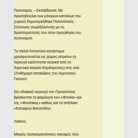
Πολιτισμός – Eκπαίδευση: Mε
πρωτοβουλία των μόνιμων κατοίκων του
χωριού δημιουργήθηκε Πολιτιστικός
Σύλλογος συμβάλλοντας με τις
δραστηριότητές του στην προώθηση του
πολιτισμού.
Tο παλιό Kοινοτικό κατάστημα
χρησιμοποιείται ως χώρος ιατρείου (η
περιοχή καλύπτεται ιατρικά από το
Aγροτικό Iατρείο Kαρδαμύλης) στις ανά
15νθήμερο επισκέψεις του Aγροτικού
Γιατρού.
Στη εδαφική περιοχή του Προαστείου
βρίσκονται τα φαράγγια του «Φονέα» και
της «Φονίσκας» καθώς και το σπήλαιο
«Kαταφύγι Bατσινίδη».
Λάκκος
Mικρός παλαιομανιάτικος οικισμός που