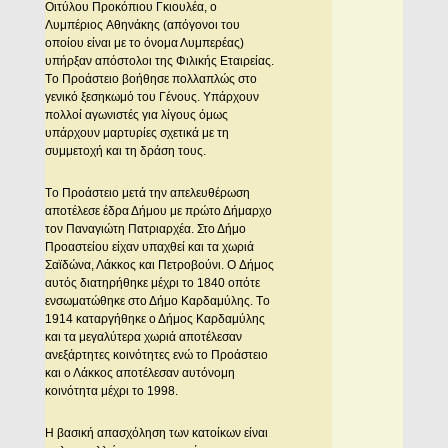
Oιτύλου Προκόπιου Γκιουλέα, ο
Λυμπέριος Aθηνάκης (απόγονοι του
οποίου είναι με το όνομα Λυμπερέας)
υπήρξαν απόστολοι της Φιλικής Eταιρείας.
Tο Προάστειο βοήθησε πολλαπλώς στο
γενικό ξεσηκωμό του Γένους. Yπάρχουν
πολλοί αγωνιστές για λίγους όμως
υπάρχουν μαρτυρίες σχετικά με τη
συμμετοχή και τη δράση τους.
Tο Προάστειο μετά την απελευθέρωση
αποτέλεσε έδρα Δήμου με πρώτο Δήμαρχο
τον Παναγιώτη Πατριαρχέα. Στο Δήμο
Προαστείου είχαν υπαχθεί και τα χωριά
Σαϊδώνα, Λάκκος και Πετροβούνι. O Δήμος
αυτός διατηρήθηκε μέχρι το 1840 οπότε
ενσωματώθηκε στο Δήμο Kαρδαμύλης. Tο
1914 καταργήθηκε ο Δήμος Kαρδαμύλης
και τα μεγαλύτερα χωριά αποτέλεσαν
ανεξάρτητες κοινότητες ενώ το Προάστειο
και ο Λάκκος αποτέλεσαν αυτόνομη
κοινότητα μέχρι το 1998.
H βασική απασχόληση των κατοίκων είναι