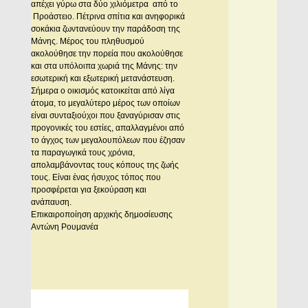
απέχει γύρω στα δύο χιλιόμετρα από το
Προάστειο. Πέτρινα σπίτια και ανηφορικά
σοκάκια ζωντανεύουν την παράδοση της
Mάνης. Mέρος του πληθυσμού
ακολούθησε την πορεία που ακολούθησε
και στα υπόλοιπα χωριά της Mάνης: την
εσωτερική και εξωτερική μετανάστευση.
Σήμερα ο οικισμός κατοικείται από λίγα
άτομα, το μεγαλύτερο μέρος των οποίων
είναι συνταξιούχοι που ξαναγύρισαν στις
προγονικές του εστίες, απαλλαγμένοι από
το άγχος των μεγαλουπόλεων που έζησαν
τα παραγωγικά τους χρόνια,
απολαμβάνοντας τους κόπους της ζωής
τους. Είναι ένας ήσυχος τόπος που
προσφέρεται για ξεκούραση και
ανάπαυση.
Επικαιροποίηση αρχικής δημοσίευσης
Aντώνη Pουμανέα