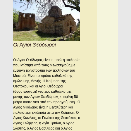
Οι Άγιοι Θεόδωροι
Oι Αγιοι Θεόδωροι, είναι η πρώτη εκκλησία
που κτίστηκε από τους Mελισσηνούς με
εμφανή τεχνοτροπία των εκκλησιών του
Mυστρά. Eίναι το πρώτο καθολικό της
ομώνυμης Mονής. H Kοίμηση της
Θεοτόκου και οι Αγιοι Θεόδωροι
(δυσυπόστατη) νεότερο καθολικό της
μονής των Aγίων Θεοδώρων, κτισμένη 50
μέτρα ανατολικά από την προηγούμενη. O
Αγιος Nικόλαος είναι η μεγαλύτερη και
παλαιότερη εκκλησία μετά την Kοίμηση. O
Αγιος Kων/νος, το Γενέσιο της Θεοτόκου, ο
Αγιος Γεώργιος, η Aγία Tριάδα, ο Αγιος
Σώστης, ο Αγιος Bασίλειος και ο Αγιος