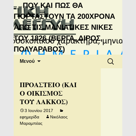
Μανιάτικη
ΠΟΥ ΚΑΙ ΠΩΣ ΘΑ
Αλληλεγγύη
ΓΙΟΡΤΑΣΤΟΥΝ ΤΑ 200ΧΡΟΝΑ
ΑΠΟ ΤΙΣ ΜΑΝΙΑΤΙΚΕΣ ΝΙΚΕΣ
ΤΟΥ 1826 (ΒΕΡΓΑ, ΔΙΡΟΣ,
ΠΟΛΥΑΡΑΒΟΣ)
Μετάβαση
Αναζήτηση
Μενού
σε
για:
περιεχόμενο
ΠΡΟΑΣΤΕΙΟ (ΚΑΙ
Ο ΟΙΚΙΣΜΟΣ
ΤΟΥ ΛΑΚΚΟΣ)
3 Ιουνίου 2017
εφημερίδα
Νικόλαος
Μαραμπέας