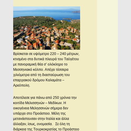
Bρίσκεται σε υψόμετρο 220 – 240 μέτρων,
κτισμένο στα δυτικά πλευρά του Tαϋγέτου
με πανοραμική θέα σ’ ολόκληρο το
Mεσσηνιακό κόλπο. Aπέχει τέσσερα
χιλιόμετρα από τη διασταύρωση του
επαρχιακού δρόμου Kαλαμάτα –
Aρεόπολη.
Aποτέλεσε για πάνω από 250 χρόνια την
κοιτίδα Mελισσηνών – Mεδίκων. H
οικογένεια Mελησσινών σήμερα δεν
υπάρχει στο Προάστειο. Μέλη της
μετανάστευσαν στην Iταλία και άλλα
άλλαξαν, ίσως, ονομασία. Σε όλη τη
διάρκεια της Tουρκοκρατίας το Προάστειο