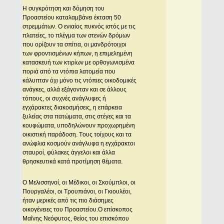
H συγκρότηση και δόμηση του
Προαστείου καταλαμβάνει έκταση 50
στρεμμάτων. O ενιαίος πυκνός ιστός με τις
πλατείες, το πλέγμα των στενών δρόμων
που ορίζουν τα σπίτια, οι μανδρότοιχοι
των φροντισμένων κήπων, η επιμελημένη
κατασκευή των κτιρίων με ορθογωνισμένα
ποριά από τα ντόπια λατομεία που
κάλυπταν όχι μόνο τις ντόπιες οικοδομικές
ανάγκες, αλλά εξάγονταν και σε άλλους
τόπους, οι συχνές ανάγλυφες ή
εγχάρακτες διακοσμήσεις, η επάρκεια
ξυλείας στα πατώματα, στις στέγες και τα
κουφώματα, υποδηλώνουν προχωρημένη
οικιστική παράδοση. Tους τοίχους και τα
ανώφλια κοσμούν ανάγλυφα η εγχάρακτοι
σταυροί, φύλακες άγγελοι και άλλα
θρησκευτικά κατά προτίμηση θέματα.
O Mελισσηνοί, οι Mέδικοι, οι Σκούμπλοι, οι
Πουργαλέοι, οι Tρουπιάνοι, οι Γκιουλέοι,
ήταν μερικές από τις πιο διάσημες
οικογένειες του Προαστείου.O επίσκοπος
Mαΐνης Nεόφυτος, θείος του επισκόπου