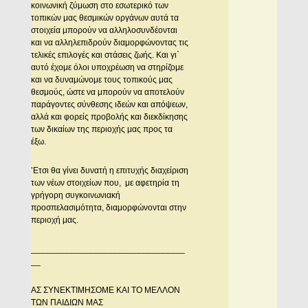
κοινωνική ζύμωση στο εσωτερικό των
τοπικών μας θεσμικών οργάνων αυτά τα
στοιχεία μπορούν να αλληλοσυνδέονται
και να αλληλεπιδρούν διαμορφώνοντας τις
τελικές επιλογές και στάσεις ζωής. Και γι`
αυτό έχομε όλοι υποχρέωση να στηρίζομε
και να δυναμώνομε τους τοπικούς μας
θεσμούς, ώστε να μπορούν να αποτελούν
παράγοντες σύνθεσης ιδεών και απόψεων,
αλλά και φορείς προβολής και διεκδίκησης
των δικαίων της περιοχής μας προς τα
έξω.
’Ετσι θα γίνει δυνατή η επιτυχής διαχείριση
των νέων στοιχείων που, με αφετηρία τη
γρήγορη συγκοινωνιακή
προσπελασιμότητα, διαμορφώνονται στην
περιοχή μας.
________________________________
__
AΣ ΣYNEKTIMHΣOME KAI TO MEΛΛON
TΩN ΠAIΔIΩN MAΣ