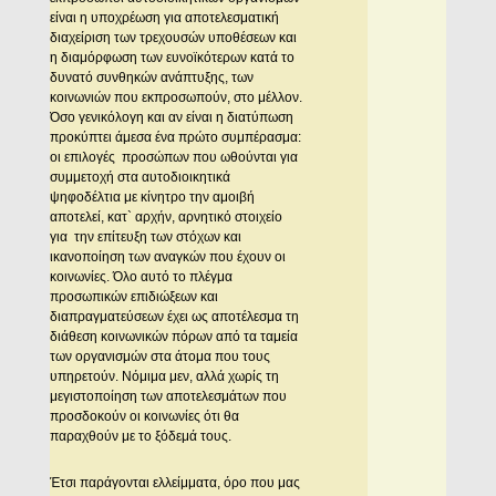
είναι η υποχρέωση για αποτελεσματική
διαχείριση των τρεχουσών υποθέσεων και
η διαμόρφωση των ευνοϊκότερων κατά το
δυνατό συνθηκών ανάπτυξης, των
κοινωνιών που εκπροσωπούν, στο μέλλον.
Όσο γενικόλογη και αν είναι η διατύπωση
προκύπτει άμεσα ένα πρώτο συμπέρασμα:
οι επιλογές προσώπων που ωθούνται για
συμμετοχή στα αυτοδιοικητικά
ψηφοδέλτια με κίνητρο την αμοιβή
αποτελεί, κατ` αρχήν, αρνητικό στοιχείο
για την επίτευξη των στόχων και
ικανοποίηση των αναγκών που έχουν οι
κοινωνίες. Όλο αυτό το πλέγμα
προσωπικών επιδιώξεων και
διαπραγματεύσεων έχει ως αποτέλεσμα τη
διάθεση κοινωνικών πόρων από τα ταμεία
των οργανισμών στα άτομα που τους
υπηρετούν. Νόμιμα μεν, αλλά χωρίς τη
μεγιστοποίηση των αποτελεσμάτων που
προσδοκούν οι κοινωνίες ότι θα
παραχθούν με το ξόδεμά τους.
Έτσι παράγονται ελλείμματα, όρο που μας