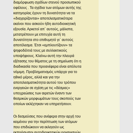
διαμόρφωση σχεδίων στενού προσωπικού
οφέλους . Τα σχέδια των ατόμων αυτής της
κατηγορίας έχουν τη δυνατότητα να τα
«διαχειρίζονται» αποτελεσματικότερα
εκείνοι που ασκούν ήδη αυτοδιοικητική
εξουσία. Αρκετοί απ` αυτούς, μάλιστα,
μετατρέπουν με επιτυχία αυτή τη
δυνατότητα στο επιθυμητό γι` αυτούς
αποτέλεσμα. Έτσι «εμπλουτίζουν» τα
ψηφοδέλτιά τους με συλλεκτικούς
υποψήφιους. Κλείνω αυτή την πλευρά
εξέτασης του θέματος με τη σημείωση ότι η
διαδικασία που προανέφερα είναι απόλυτα
νόμιμη. Προβληματισμός υπάρχει για το
ηθικό μέρος, αλλά και για την
αποτελεσματικότητα αυτού του τρόπου
ενεργειών σε σχέση με τις «δέσμιες»
υποχρεώσεις των αιρετών έναντι των
θεσμικών μορφωμάτων τους σκοπούς των
οποίων εκλέχτηκαν να υπηρετήσουν.
Οι δεσμεύσεις που ανέφερα στην αρχή του
κειμένου για την περίπτωση των ατόμων
που επιδιώκουν να εκλεγούν ως
εκπρόσωποι αυτοδιοικητικών οργανισμών