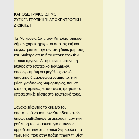
_______________________________
KAΠOΔIΣTPIAKOI ΔHMOI:
ΣYΓKENTPΩTIKH Ή AΠOKENTPΩTIKH
ΔIOIKHΣH;
Τα 7-8 χρόνια ζωής των Καποδιστριακών
δήμων χαρακτηρίζονται από ισχυρή και
συγκεντρωτική την κεντρική διοίκησή τους
και ιδιαίτερα ασθενή τα αποκεντρωμένα
τοπικά όργανα. Αυτή η ανισοκατανομή
ισχύος στο εσωτερικό των Δήμων,
συσσωρευμένη για μεγάλο χρονικό
διάστημα διαμορφώνει νομιμοποιητική
βάση για έντονες διαμαρτυρίες, που σε
κάποιες οριακές καταστάσεις τροφοδοτεί
αποσχιστικές τάσεις στο εσωτερικό τους.
Ξανακοιτάζοντας το κείμενο του
συστατικού νόμου των Καποδιστριακών
δήμων επιβεβαιώνεται αμέσως η αρνητική
βούληση του νομοθέτη για απόδοση
αρμοδιοτήτων στα Τοπικά Συμβούλια. Τα
τελευταία, που στην πράξη πήραν τη θέση