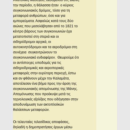
Ανατολική Μεσόγειο, δεδομένου ότι, εκείνη
την περίοδο, η θάλασσα ήταν ο κύριος
συγκοινωνιακός δρόμος, τόσο για τη
μεταφορά ανθρώπων, όσο και για
εμπορεύματα. Ασφαλώς κατά τους δύο
αιώνες που μεσολάβησαν από το 1821 το
κέντρο βάρους των συγκοινωνιών έχει
μετατοπιστεί στη στεριά και οι
σιδηρόδρομοι αρχικά, οι
αυτοκινητόδρομοι και τα αεροδρόμια στη
συνέχεια συγκεντρώνουν το
συγκοινωνιακό ενδιαφέρον. Θεωρούμε ότι
οι αντίστοιχες υποδομές για τις
σιδηροδρομικές και αεροπορικές
μεταφορές στην ευρύτερη περιοχή, έστω
και αν φθάνουν μέχρι την Καλαμάτα,
αποτέλεσαν ένα βήμα προς την άρση της
συγκοινωνιακής απομόνωσης της Μάνης.
Απομόνωσης που προέκυψε μετά τις
τεχνολογικές εξελίξεις που οδήγησαν στην
αποδυνάμωση των ακτοπλοϊκών
θαλάσσιων μεταφορών.
Οι τελευταίες τελεσίδικες αποφάσεις,
δηλαδή η δημοπρατήσεις έργων μέσω