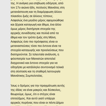
της. Η ανάγκη για επιβίωση οδήγησε, από
τον 17ο αιώνα ήδη, πολλούς Μανιάτες στη
μετανάστευση και τη διαμόρφωση άλλου
πλαισίου ζωής σε άλλους τόπους.
Ασφαλώς ένα μεγάλο μέρος αφομοιώθηκε
και ξέχασε καταγωγή και έθιμα, ένα άλλο
όμως μέρος διατήρησε στοιχεία της
αρχικής συνείδησης και πολλά από τα
έθιμα και τον τρόπο ζωής στη Μάνη.
Ασφαλώς όσο πιο πρόσφατες είναι οι
μεταναστεύσεις τόσο πιο έντονα είναι τα
στοιχεία καταγωγής και προελεύσεως που
διατηρούνται. Σε τελευταία ανάλυση, η
φιλοπατρία των Μανιατών αποτελεί
διαχρονικό και έντονο στοιχείο για να
οδηγήσει με κατάλληλο συντονισμό τελικά
στη σύσταση και τη σταθερή λειτουργία
Μανιάτικης Συμπολιτείας.
Ίσως ο δρόμος για την πραγμάτωση αυτής
της ιδέας να είναι μακρύς και δύσκολος,
θεωρούμε, όμως, ότι ο στόχος είναι
επιτεύξιμος. Και αυτό γιατί υπάρχει
αρχικός πυρήνας που είναι οι πέντε Δήμοι