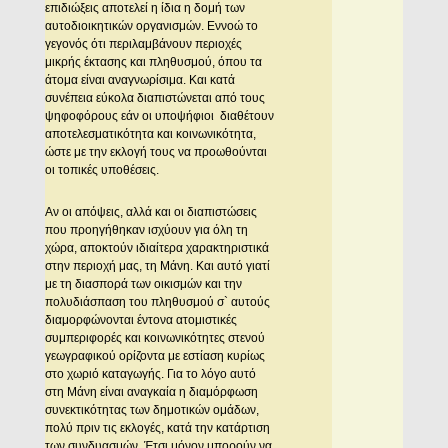
επιδιώξεις αποτελεί η ίδια η δομή των
αυτοδιοικητικών οργανισμών. Εννοώ το
γεγονός ότι περιλαμβάνουν περιοχές
μικρής έκτασης και πληθυσμού, όπου τα
άτομα είναι αναγνωρίσιμα. Και κατά
συνέπεια εύκολα διαπιστώνεται από τους
ψηφοφόρους εάν οι υποψήφιοι διαθέτουν
αποτελεσματικότητα και κοινωνικότητα,
ώστε με την εκλογή τους να προωθούνται
οι τοπικές υποθέσεις.
Αν οι απόψεις, αλλά και οι διαπιστώσεις
που προηγήθηκαν ισχύουν για όλη τη
χώρα, αποκτούν ιδιαίτερα χαρακτηριστικά
στην περιοχή μας, τη Μάνη. Και αυτό γιατί
με τη διασπορά των οικισμών και την
πολυδιάσπαση του πληθυσμού σ` αυτούς
διαμορφώνονται έντονα ατομιστικές
συμπεριφορές και κοινωνικότητες στενού
γεωγραφικού ορίζοντα με εστίαση κυρίως
στο χωριό καταγωγής. Για το λόγο αυτό
στη Μάνη είναι αναγκαία η διαμόρφωση
συνεκτικότητας των δημοτικών ομάδων,
πολύ πριν τις εκλογές, κατά την κατάρτιση
των συνδυασμών. Έτσι μόνον μπορούν να