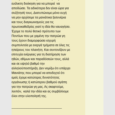
ευέλικτη διοίκηση για να μπορεί να
αποδώσει. Τα ειδικότερα δεν είναι ώρα για
συζήτησή τους. Διατυπώνομε μόνο ευχή
να μην αρχίσομε τα μανιάτικα ξεσυνέρια
και τους διαγκωνισμούς για τις
πρωτοκαθεδρίες γιατί η ιδέα θα ναυαγήσει.
Έχομε το πολύ θετικό πρότυπο των
Ποντίων που με χαμένη την πατρώα γη
τους έχουν διαμορφώσει ισχυρή
συμπολιτεία με ενεργά τμήματα σε όλες τις
ηπείρους του πλανήτη. Και συντονίζουν με
επιτυχία ενέργειες για τη διατήρηση των
ηθών, εθίμων και παραδόσεών τους, αλλά
και σε υψηλό βαθμό την
αλληλοϋποστήριξη. Δεν νομίζω ότι υπάρχει
Μανιάτης που μπορεί να αποδεχτεί ότι
εμείς έχομε κατώτερες δυνατότητες
οργάνωσης ή κατώτερου βαθμού αγάπη
για την πατρώα γη μας. Ας σκεφτούμε,
λοιπόν, καλά την ιδέα και ας συμβάλλομε
όλοι στην υλοποίησή της.
____________________________