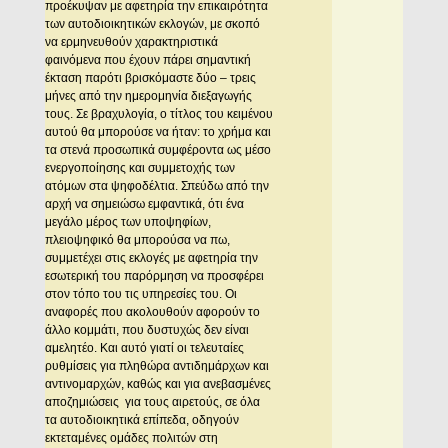
προέκυψαν με αφετηρία την επικαιρότητα
των αυτοδιοικητικών εκλογών, με σκοπό
να ερμηνευθούν χαρακτηριστικά
φαινόμενα που έχουν πάρει σημαντική
έκταση παρότι βρισκόμαστε δύο – τρεις
μήνες από την ημερομηνία διεξαγωγής
τους. Σε βραχυλογία, ο τίτλος του κειμένου
αυτού θα μπορούσε να ήταν: το χρήμα και
τα στενά προσωπικά συμφέροντα ως μέσο
ενεργοποίησης και συμμετοχής των
ατόμων στα ψηφοδέλτια. Σπεύδω από την
αρχή να σημειώσω εμφαντικά, ότι ένα
μεγάλο μέρος των υποψηφίων,
πλειοψηφικό θα μπορούσα να πω,
συμμετέχει στις εκλογές με αφετηρία την
εσωτερική του παρόρμηση να προσφέρει
στον τόπο του τις υπηρεσίες του. Οι
αναφορές που ακολουθούν αφορούν το
άλλο κομμάτι, που δυστυχώς δεν είναι
αμελητέο. Και αυτό γιατί οι τελευταίες
ρυθμίσεις για πληθώρα αντιδημάρχων και
αντινομαρχών, καθώς και για ανεβασμένες
αποζημιώσεις για τους αιρετούς, σε όλα
τα αυτοδιοικητικά επίπεδα, οδηγούν
εκτεταμένες ομάδες πολιτών στη