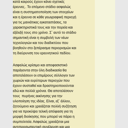
κατά καιρούς έχουν κάνει σχετικές
έρευνες.. Το επόμενο στάδιο ασφαλώς
είναι η συστηματοποίηση των στοιχείων
και η έρευνα σε κάθε γεωγραφική περιοχή
για τις μανιάτικες εγκαταστάσεις, τα
χαρακτηριστικά τους και την πορεία και
εξέλιξή τους στο χρόνο. Σ` αυτό το στάδιο
σημαντική είναι η συμβολή των νέων
τεχνολογιών και του διαδικτύου που
βοηθούν στο ξεπέρασμα περιορισμών και
τη διεύρυνση του ερευνητικού πεδίου.
Ασφαλώς κρίσιμο και αποφασιστικό
παράγοντα στην όλη διαδικασία θα
αποτελέσουν οι επιμέρους σύλλογοι των
χωριών και ευρύτερων περιοχών που
έχουν συσταθεί και δραστηριοποιούνται
εδώ και πολλά χρόνια. Θα αποτελέσουν
τους πυρήνες εκκίνησης για την
υλοποίηση της ιδέας. Είναι, εξ` άλλου,
ζητούμενο και χρειάζεται πολλή συζήτηση
για να προκύψει τελική απόφαση για τη
μορφή διοίκησης που μπορεί να πάρει η
συμπολιτεία. Ασφαλώς χρειάζεται μια
αντιπροσωπευτική συνέλευση και μια