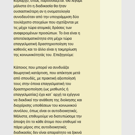
κυρίαρχο, όπως παρουσιάζεται. Θα λέγαμε
μάλιστα ότι η διαδικασία θα ήταν
ουσιαστικότερη αν η ονοματολογία
συνοδευόταν από την υπογράμμιση δύο
τουλάχιστο στοιχείων που σχετίζονται με
τις μέχρι τώρα ατομικές δράσεις των
αναφερομένων προσώπων. Το ένα είναι η
αποτελεσματικότητα στη μέχρι τώρα
επαγγελματική δραστηριοποίηση του
καθενός και το άλλο είναι η τεκμηρίωση
της κοινωνικότητάς του. Επεξηγούμε:
Κάποιος που μπορεί να συνδυάζει
θεωρητική κατάρτιση, που απέκτησε μετά
από σπουδές, με πρακτική αξιοποίησή
τους στην όποια επαγγελματική του
δραστηριοποίηση (ως μισθωτός ή
επαγγελματίας) έχει κατ` αρχή τα εχέγγυα
να διεκδικεί την ανάθεση της διοίκησης και
διαχείρισης υποθέσεων του κοινωνικού
συνόλου, όπως είναι οι αυτοδιοικητικές.
Μάλιστα, επιθυμούμε να διατυπώσομε την
άποψη ότι το κάθε άτομο που επιθυμεί να
πάρει μέρος στις αυτοδιοικητικές
διαδικασίες δεν είναι απαραίτητο να ξεκινά