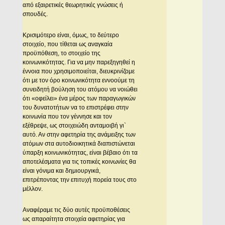
από εξαιρετικές θεωρητικές γνώσεις ή
σπουδές.
Κρισιμότερο είναι, όμως, το δεύτερο
στοιχείο, που τίθεται ως αναγκαία
προϋπόθεση, το στοιχείο της
κοινωνικότητας. Για να μην παρεξηγηθεί η
έννοια που χρησιμοποιείται, διευκρινίζομε
ότι με τον όρο κοινωνικότητα εννοούμε τη
συνειδητή βούληση του ατόμου να νοιώθει
ότι «οφείλει» ένα μέρος των παραγωγικών
του δυνατοτήτων να το επιστρέφει στην
κοινωνία που τον γέννησε και τον
εξέθρεψε, ως στοιχειώδη ανταμοιβή γι`
αυτό. Αν στην αφετηρία της ανάμειξης των
ατόμων στα αυτοδιοικητικά διαπιστώνεται
ύπαρξη κοινωνικότητας, είναι βέβαιο ότι τα
αποτελέσματα για τις τοπικές κοινωνίες θα
είναι γόνιμα και δημιουργικά,
επιτρέποντας την επιτυχή πορεία τους στο
μέλλον.
Αναφέραμε τις δύο αυτές προϋποθέσεις
ως απαραίτητα στοιχεία αφετηρίας για