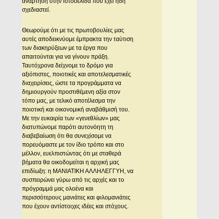
ανάρτηση στην ιστοσελίδα που έχει ήδη
σχεδιαστεί.
Θεωρούμε ότι με τις πρωτοβουλίες μας
αυτές αποδεικνύομε έμπρακτα την ταύτιση
των διακηρύξεων με τα έργα που
απαιτούνται για να γίνουν πράξη.
Ταυτόχρονα δείχνομε το δρόμο για
αξιόπιστες, ποιοτικές και αποτελεσματικές
διαχειρίσεις, ώστε τα προγράμματα να
δημιουργούν προστιθέμενη αξία στον
τόπο μας, με τελικό αποτέλεσμα την
ποιοτική και οικονομική αναβάθμισή του.
Με την ευκαιρία των «γενεθλίων» μας
διατυπώνομε παρότι αυτονόητη τη
διαβεβαίωση ότι θα συνεχίσομε να
πορευόμαστε με τον ίδιο τρόπο και στο
μέλλον, ευελπιστώντας ότι με σταθερά
βήματα θα οικοδομείται η αρχική μας
επιδίωξη: η ΜΑΝΙΑΤΙΚΗ ΑΛΛΗΛΕΓΓΥΗ, να
συσπειρώνει γύρω από τις αρχές και το
πρόγραμμά μας ολοένα και
περισσότερους μανιάτες και φιλομανιάτες
που έχουν αντίστοιχες ιδέες και στόχους.