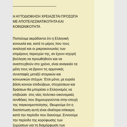
______________________
H AYTOΔIOIKHΣH XPEIAZETAI ΠPOΣΩΠA
ME AΠOTEΛEΣMATIKOTHTA KAI
KOINΩNIKOTHTA
Πιστεύομε ακράδαντα ότι η Ελληνική
κοινωνία και, κατά το μέρος που τους
αναλογεί και οι μικροκοινωνίες των
επιμέρους περιοχών της, αν έχουν ισχυρή
βούληση να προωθηθούν και να
αναπτυχθούν στο χρόνο, είναι αναγκαίο τα
μέλη τους να βρουν τις αρμονικές
συνεπαφές μεταξύ ατομικών και
κοινωνικών στόχων. Έτσι μόνο, με ευρεία
βάση κοινών επιδιώξεων, στοχεύσεων και
δράσεων θα μπορέσει ο Ελληνισμός να
επιβιώσει στις νέες πολιτικο-οικονομικές
συνθήκες που δημιουργούνται στην εποχή
της παγκοσμιοποίησης. Θεωρούμε ότι η
διαπίστωση αυτή είναι ιδιαίτερα επίκαιρη
κατά την περίοδο που διανύομε. Εννοούμε
την περίοδο της κορύφωσης των
ζυμώσεων για τη διαμόρφωση των