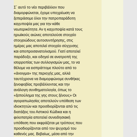
Σ` αυτό το νέο περιβάλλον που
διαμορφώνεται, έχομε υποχρέωση να
ξεπεράσομε όλοι την πατροπαράδοτη
καχυποψία μας για την κάθε
νεωτερικότητα. Αν η καχυποψία κατά τους
ηρωϊκούς αιώνες αποτελούσε στοιχείο
στοιχειώδους αυτοσυντήρησης, στις
ημέρες μας αποτελεί στοιχείο σύγχυσης
και αποπροσανατολισμού. Γιατί αποτελεί
παράδοξο, και οδηγεί σε ανατροπή της
ισορροπίας των συλλογισμών μας, το να
θέλομε να εισπράττομε πλούτο από το
«άνοιγμα» της περιοχής μας, αλλά
ταυτόχρονα να διαμορφώνομε συνθήκες
ξενοφοβίας προβάλλοντας και την
ανάλογη συνθηματολογία, όπως το
«ξεπούλημα της γης στους ξένους» Οι
αγοραπωλησίες αποτελούν υπόθεση των
ιδιοκτητών και προσδιορίζονται από τις
διατάξεις του Αστικού Κώδικα και η
φιλοπατρία αποτελεί συνειδησιακή
υπόθεση που εκφράζεται με τρόπους που
προσδιορίζονται από τον ψυχισμό του
καθενός μας. Βεβαίως, μέσα από την