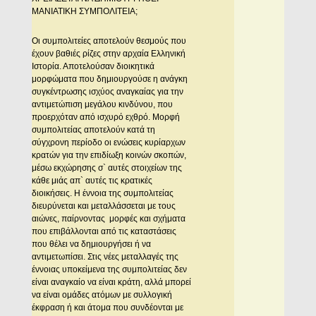
MANIATIKH ΣYMΠOΛITEIA;
Οι συμπολιτείες αποτελούν θεσμούς που
έχουν βαθιές ρίζες στην αρχαία Ελληνική
Ιστορία. Αποτελούσαν διοικητικά
μορφώματα που δημιουργούσε η ανάγκη
συγκέντρωσης ισχύος αναγκαίας για την
αντιμετώπιση μεγάλου κινδύνου, που
προερχόταν από ισχυρό εχθρό. Μορφή
συμπολιτείας αποτελούν κατά τη
σύγχρονη περίοδο οι ενώσεις κυρίαρχων
κρατών για την επιδίωξη κοινών σκοπών,
μέσω εκχώρησης σ` αυτές στοιχείων της
κάθε μιάς απ` αυτές τις κρατικές
διοικήσεις. Η έννοια της συμπολιτείας
διευρύνεται και μεταλλάσσεται με τους
αιώνες, παίρνοντας μορφές και σχήματα
που επιβάλλονται από τις καταστάσεις
που θέλει να δημιουργήσει ή να
αντιμετωπίσει. Στις νέες μεταλλαγές της
έννοιας υποκείμενα της συμπολιτείας δεν
είναι αναγκαίο να είναι κράτη, αλλά μπορεί
να είναι ομάδες ατόμων με συλλογική
έκφραση ή και άτομα που συνδέονται με