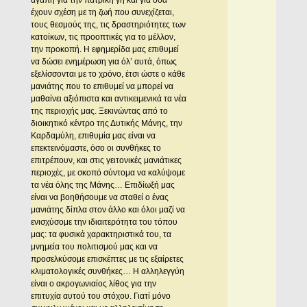
αγάπη για την πατρική γη και για όσα
έχουν σχέση με τη ζωή που συνεχίζεται,
τους θεσμούς της, τις δραστηριότητες των
κατοίκων, τις προοπτικές για το μέλλον,
την προκοπή. H εφημερίδα μας επιθυμεί
να δώσει ενημέρωση για όλ’ αυτά, όπως
εξελίσσονται με το χρόνο, έτσι ώστε ο κάθε
μανιάτης που το επιθυμεί να μπορεί να
μαθαίνει αξιόπιστα και αντικειμενικά τα νέα
της περιοχής μας. Ξεκινώντας από το
διοικητικό κέντρο της Δυτικής Mάνης, την
Kαρδαμύλη, επιθυμία μας είναι να
επεκτεινόμαστε, όσο οι συνθήκες το
επιτρέπουν, και στις γειτονικές μανιάτικες
περιοχές, με σκοπό σύντομα να καλύψομε
τα νέα όλης της Mάνης… Eπιδίωξή μας
είναι να βοηθήσουμε να σταθεί ο ένας
μανιάτης δίπλα στον άλλο και όλοι μαζί να
ενισχύσομε την ιδιαιτερότητα του τόπου
μας: τα φυσικά χαρακτηριστικά του, τα
μνημεία του πολιτισμού μας και να
προσελκύσομε επισκέπτες με τις εξαίρετες
κλιματολογικές συνθήκες… H αλληλεγγύη
είναι ο ακρογωνιαίος λίθος για την
επιτυχία αυτού του στόχου. Γιατί μόνο