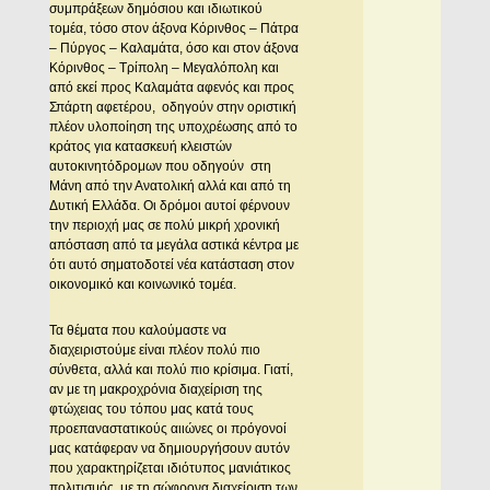
συμπράξεων δημόσιου και ιδιωτικού
τομέα, τόσο στον άξονα Κόρινθος – Πάτρα
– Πύργος – Καλαμάτα, όσο και στον άξονα
Κόρινθος – Τρίπολη – Μεγαλόπολη και
από εκεί προς Καλαμάτα αφενός και προς
Σπάρτη αφετέρου, οδηγούν στην οριστική
πλέον υλοποίηση της υποχρέωσης από το
κράτος για κατασκευή κλειστών
αυτοκινητόδρομων που οδηγούν στη
Μάνη από την Ανατολική αλλά και από τη
Δυτική Ελλάδα. Οι δρόμοι αυτοί φέρνουν
την περιοχή μας σε πολύ μικρή χρονική
απόσταση από τα μεγάλα αστικά κέντρα με
ότι αυτό σηματοδοτεί νέα κατάσταση στον
οικονομικό και κοινωνικό τομέα.
Τα θέματα που καλούμαστε να
διαχειριστούμε είναι πλέον πολύ πιο
σύνθετα, αλλά και πολύ πιο κρίσιμα. Γιατί,
αν με τη μακροχρόνια διαχείριση της
φτώχειας του τόπου μας κατά τους
προεπαναστατικούς αιιώνες οι πρόγονοί
μας κατάφεραν να δημιουργήσουν αυτόν
που χαρακτηρίζεται ιδιότυπος μανιάτικος
πολιτισμός, με τη σώφρονα διαχείριση των