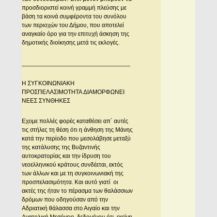
προσδιοριστεί κοινή γραμμή πλεύσης με
βάση τα κοινά συμφέροντα του συνόλου
των περιοχών του Δήμου, που αποτελεί
αναγκαίο όρο για την επιτυχή άσκηση της
δημοτικής διοίκησης μετά τις εκλογές.
________________________________
H ΣYΓKOINΩNIAKH
ΠPOΣΠEΛAΣIMOTHTA ΔIAMOPΦΩNEI
NEEΣ ΣYNΘHKEΣ
Eχομε πολλές φορές καταθέσει απ` αυτές
τις στήλες τη θέση ότι η άνθηση της Μάνης
κατά την περίοδο που μεσολάβησε μεταξύ
της κατάλυσης της Βυζαντινής
αυτοκρατορίας και την ίδρυση του
νεοελληνικού κράτους συνδέεται, εκτός
των άλλων και με τη συγκοινωνιακή της
προσπελασιμότητα. Και αυτό γιατί οι
ακτές της ήταν το πέρασμα των θαλάσσιων
δρόμων που οδηγούσαν από την
Αδριατική θάλασσα στο Αιγαίο και την