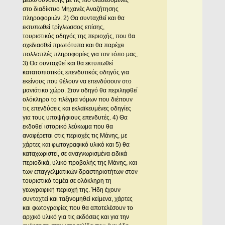
μέσω σύνδεσης με τις πιο διαδεδομένες
στο διαδίκτυο Μηχανές Αναζήτησης
πληροφοριών. 2) Θα συνταχθεί και θα
εκτυπωθεί τρίγλωσσος επίσης,
τουριστικός οδηγός της περιοχής, που θα
σχεδιασθεί πρωτότυπα και θα παρέχει
πολλαπλές πληροφορίες για τον τόπο μας,
3) Θα συνταχθεί και θα εκτυπωθεί
κατατοπιστικός επενδυτικός οδηγός για
εκείνους που θέλουν να επενδύσουν στο
μανιάτικο χώρο. Στον οδηγό θα περιληφθεί
ολόκληρο το πλέγμα νόμων που διέπουν
τις επενδύσεις και εκλαϊκευμένες οδηγίες
για τους υποψήφιους επενδυτές. 4) Θα
εκδοθεί ιστορικό λεύκωμα που θα
αναφέρεται στις περιοχές τις Μάνης, με
χάρτες και φωτογραφικό υλικό και 5) θα
καταχωριστεί, σε αναγνωρισμένα ειδικά
περιοδικά, υλικό προβολής της Μάνης, και
των επαγγελματικών δραστηριοτήτων στον
τουριστικό τομέα σε ολόκληρη τη
γεωγραφική περιοχή της. Ήδη έχουν
συνταχτεί και ταξινομηθεί κείμενα, χάρτες
και φωτογραφίες που θα αποτελέσουν το
αρχικό υλικό για τις εκδόσεις και για την