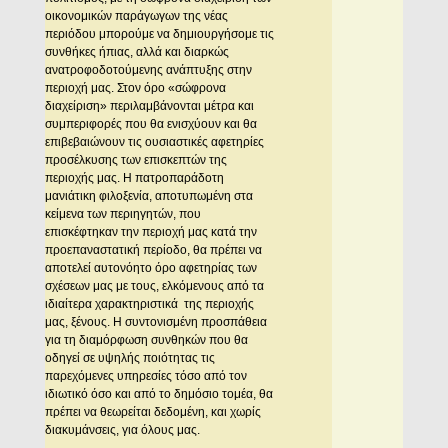
οικονομικών παράγωγων της νέας
περιόδου μπορούμε να δημιουργήσομε τις
συνθήκες ήπιας, αλλά και διαρκώς
ανατροφοδοτούμενης ανάπτυξης στην
περιοχή μας. Στον όρο «σώφρονα
διαχείριση» περιλαμβάνονται μέτρα και
συμπεριφορές που θα ενισχύουν και θα
επιβεβαιώνουν τις ουσιαστικές αφετηρίες
προσέλκυσης των επισκεπτών της
περιοχής μας. Η πατροπαράδοτη
μανιάτικη φιλοξενία, αποτυπωμένη στα
κείμενα των περιηγητών, που
επισκέφτηκαν την περιοχή μας κατά την
προεπαναστατική περίοδο, θα πρέπει να
αποτελεί αυτονόητο όρο αφετηρίας των
σχέσεων μας με τους, ελκόμενους από τα
ιδιαίτερα χαρακτηριστικά της περιοχής
μας, ξένους. Η συντονισμένη προσπάθεια
για τη διαμόρφωση συνθηκών που θα
οδηγεί σε υψηλής ποιότητας τις
παρεχόμενες υπηρεσίες τόσο από τον
ιδιωτικό όσο και από το δημόσιο τομέα, θα
πρέπει να θεωρείται δεδομένη, και χωρίς
διακυμάνσεις, για όλους μας.