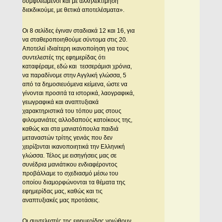
συμφιλιωμένοι και με αλληλεκτίμηση
διεκδικούμε, με θετικά αποτελέσματα».
Οι 8 σελίδες έγιναν σταδιακά 12 και 16, για
να σταθεροποιηθούμε σύντομα στις 20.
Αποτελεί ιδιαίτερη ικανοποίηση για τους
συντελεστές της εφημερίδας ότι
καταφέραμε, εδώ και τεσσεράμισι χρόνια,
να παραδίνομε στην Αγγλική γλώσσα, 5
από τα δημοσιευόμενα κείμενα, ώστε να
γίνονται προσιτά τα ιστορικά, λαογραφικά,
γεωγραφικά και αναπτυξιακά
χαρακτηριστικά του τόπου μας στους
φιλομανιάτες αλλοδαπούς κατοίκους της,
καθώς και στα μανιατόπουλα παιδιά
μεταναστών τρίτης γενιάς που δεν
χειρίζονται ικανοποιητικά την Ελληνική
γλώσσα. Τέλος με εισηγήσεις μας σε
συνέδρια μανιάτικου ενδιαφέροντος
προβάλλαμε το σχεδιασμό μέσω του
οποίου διαμορφώνονται τα θέματα της
εφημερίδας μας, καθώς και τις
αναπτυξιακές μας προτάσεις.
Οι συντελεστές της εφημερίδας νοιώθουν