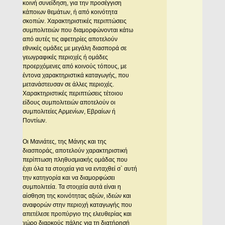
κοινή συνείδηση, για την προσέγγιση
κάποιων θεμάτων, ή από κοινότητα
σκοπών. Χαρακτηριστικές περιπτώσεις
συμπολιτειών που διαμορφώνονται κάτω
από αυτές τις αφετηρίες αποτελούν
εθνικές ομάδες με μεγάλη διασπορά σε
γεωγραφικές περιοχές ή ομάδες
προερχόμενες από κοινούς τόπους, με
έντονα χαρακτηριστικά καταγωγής, που
μετανάστευσαν σε άλλες περιοχές.
Χαρακτηριστικές περιπτώσεις τέτοιου
είδους συμπολιτειών αποτελούν οι
συμπολιτείες Αρμενίων, Εβραίων ή
Ποντίων.
Οι Μανιάτες, της Μάνης και της
διασποράς, αποτελούν χαρακτηριστική
περίπτωση πληθυσμιακής ομάδας που
έχει όλα τα στοιχεία για να ενταχθεί σ` αυτή
την κατηγορία και να διαμορφώσει
συμπολιτεία. Τα στοιχεία αυτά είναι η
αίσθηση της κοινότητας αξιών, ιδεών και
αναφορών στην περιοχή καταγωγής που
απετέλεσε προπύργιο της ελευθερίας και
χώρο διαρκούς πάλης για τη διατήρησή