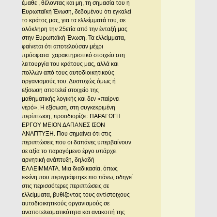
έμαθε , θέλοντας και μη, τη σημασία του η
Ευρωπαϊκή Ένωση, δεδομένου ότι εγκαλεί
το κράτος μας, για τα ελλείμματά του, σε
ολόκληρη την 25ετία από την ένταξή μας
στην Ευρωπαϊκή Ένωση. Τα ελλείμματα,
φαίνεται ότι αποτελούσαν μέχρι
πρόσφατα χαρακτηριστικό στοιχείο στη
λειτουργία του κράτους μας, αλλά και
πολλών από τους αυτοδιοικητικούς
οργανισμούς του. Δυστυχώς όμως ή
εξίσωση αποτελεί στοιχείο της
μαθηματικής λογικής και δεν «παίρνει
νερό». Η εξίσωση, στη συγκεκριμένη
περίπτωση, προσδιορίζει: ΠΑΡΑΓΩΓΗ
ΕΡΓΟΥ ΜΕΙΟΝ ΔΑΠΑΝΕΣ ΙΣΟΝ
ΑΝΑΠΤΥΞΗ. Που σημαίνει ότι στις
περιπτώσεις που οι δαπάνες υπερβαίνουν
σε αξία το παραγόμενο έργο υπάρχει
αρνητική ανάπτυξη, δηλαδή
ΕΛΛΕΙΜΜΑΤΑ. Μια διαδικασία, όπως
εκείνη που περιγράφτηκε πιο πάνω, οδηγεί
στις περισσότερες περιπτώσεις σε
ελλείμματα, βυθίζοντας τους αντίστοιχους
αυτοδιοικητικούς οργανισμούς σε
αναποτελεσματικότητα και ανακοπή της