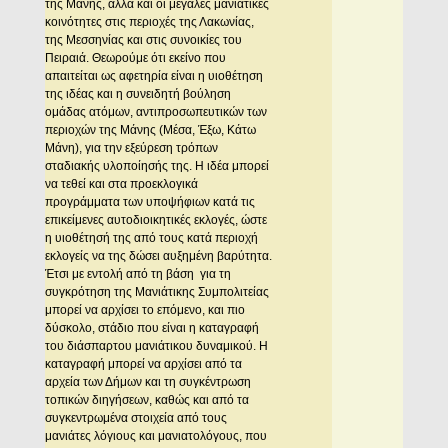
της Μάνης, αλλά και οι μεγάλες μανιάτικες
κοινότητες στις περιοχές της Λακωνίας,
της Μεσσηνίας και στις συνοικίες του
Πειραιά. Θεωρούμε ότι εκείνο που
απαιτείται ως αφετηρία είναι η υιοθέτηση
της ιδέας και η συνειδητή βούληση
ομάδας ατόμων, αντιπροσωπευτικών των
περιοχών της Μάνης (Μέσα, Έξω, Κάτω
Μάνη), για την εξεύρεση τρόπων
σταδιακής υλοποίησής της. Η ιδέα μπορεί
να τεθεί και στα προεκλογικά
προγράμματα των υποψήφιων κατά τις
επικείμενες αυτοδιοικητικές εκλογές, ώστε
η υιοθέτησή της από τους κατά περιοχή
εκλογείς να της δώσει αυξημένη βαρύτητα.
Έτσι με εντολή από τη βάση για τη
συγκρότηση της Μανιάτικης Συμπολιτείας
μπορεί να αρχίσει το επόμενο, και πιο
δύσκολο, στάδιο που είναι η καταγραφή
του διάσπαρτου μανιάτικου δυναμικού. Η
καταγραφή μπορεί να αρχίσει από τα
αρχεία των Δήμων και τη συγκέντρωση
τοπικών διηγήσεων, καθώς και από τα
συγκεντρωμένα στοιχεία από τους
μανιάτες λόγιους και μανιατολόγους, που