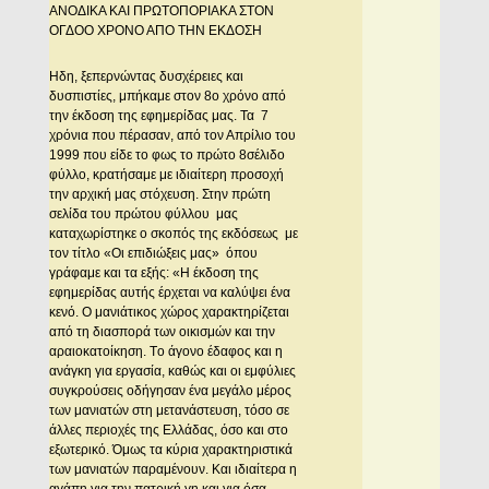
ANOΔIKA KAI ΠPΩTOΠOPIAKA ΣTON
OΓΔOO XPONO AΠO THN EKΔOΣH
Hδη, ξεπερνώντας δυσχέρειες και
δυσπιστίες, μπήκαμε στον 8ο χρόνο από
την έκδοση της εφημερίδας μας. Τα 7
χρόνια που πέρασαν, από τον Απρίλιο του
1999 που είδε το φως το πρώτο 8σέλιδο
φύλλο, κρατήσαμε με ιδιαίτερη προσοχή
την αρχική μας στόχευση. Στην πρώτη
σελίδα του πρώτου φύλλου μας
καταχωρίστηκε ο σκοπός της εκδόσεως με
τον τίτλο «Oι επιδιώξεις μας» όπου
γράφαμε και τα εξής: «H έκδοση της
εφημερίδας αυτής έρχεται να καλύψει ένα
κενό. O μανιάτικος χώρος χαρακτηρίζεται
από τη διασπορά των οικισμών και την
αραιοκατοίκηση. Tο άγονο έδαφος και η
ανάγκη για εργασία, καθώς και οι εμφύλιες
συγκρούσεις οδήγησαν ένα μεγάλο μέρος
των μανιατών στη μετανάστευση, τόσο σε
άλλες περιοχές της Eλλάδας, όσο και στο
εξωτερικό. Όμως τα κύρια χαρακτηριστικά
των μανιατών παραμένουν. Kαι ιδιαίτερα η