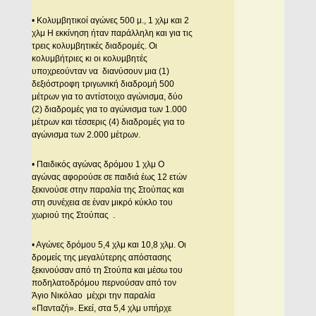
• Κολυμβητικοί αγώνες 500 μ., 1 χλμ και 2
χλμ Η εκκίνηση ήταν παράλληλη και για τις
τρεις κολυμβητικές διαδρομές. Οι
κολυμβήτριες κι οι κολυμβητές
υποχρεούνταν να διανύσουν μια (1)
δεξιόστροφη τριγωνική διαδρομή 500
μέτρων για το αντίστοιχο αγώνισμα, δύο
(2) διαδρομές για το αγώνισμα των 1.000
μέτρων και τέσσερις (4) διαδρομές για το
αγώνισμα των 2.000 μέτρων.
• Παιδικός αγώνας δρόμου 1 χλμ Ο
αγώνας αφορούσε σε παιδιά έως 12 ετών
ξεκινούσε στην παραλία της Στούπας και
στη συνέχεια σε έναν μικρό κύκλο του
χωριού της Στούπας .
• Αγώνες δρόμου 5,4 χλμ και 10,8 χλμ. Οι
δρομείς της μεγαλύτερης απόστασης
ξεκινούσαν από τη Στούπα και μέσω του
ποδηλατοδρόμου περνούσαν από τον
Άγιο Νικόλαο μέχρι την παραλία
«Πανταζή». Εκεί, στα 5,4 χλμ υπήρχε