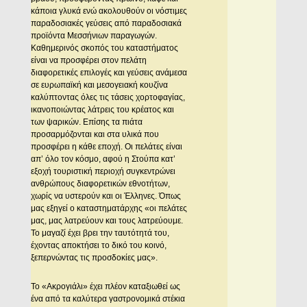
κάποια γλυκά ενώ ακολουθούν οι νόστιμες
παραδοσιακές γεύσεις από παραδοσιακά
προϊόντα Μεσσήνιων παραγωγών.
Καθημερινός σκοπός του καταστήματος
είναι να προσφέρει στον πελάτη
διαφορετικές επιλογές και γεύσεις ανάμεσα
σε ευρωπαϊκή και μεσογειακή κουζίνα
καλύπτοντας όλες τις τάσεις χορτοφαγίας,
ικανοποιώντας λάτρεις του κρέατος και
των ψαρικών. Επίσης τα πιάτα
προσαρμόζονται και στα υλικά που
προσφέρει η κάθε εποχή. Οι πελάτες είναι
απ’ όλο τον κόσμο, αφού η Στούπα κατ’
εξοχή τουριστική περιοχή συγκεντρώνει
ανθρώπους διαφορετικών εθνοτήτων,
χωρίς να υστερούν και οι Έλληνες. Όπως
μας εξηγεί ο καταστηματάρχης «οι πελάτες
μας, μας λατρεύουν και τους λατρεύουμε.
Το μαγαζί έχει βρει την ταυτότητά του,
έχοντας αποκτήσει το δικό του κοινό,
ξεπερνώντας τις προσδοκίες μας».
Το «Ακρογιάλι» έχει πλέον καταξιωθεί ως
ένα από τα καλύτερα γαστρονομικά στέκια