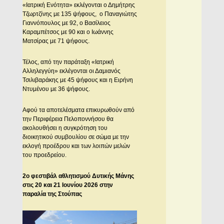
«Ιατρική Ενότητα» εκλέγονται ο Δημήτρης
Τζωρτζίνης με 135 ψήφους, ο Παναγιώτης
Γιαννόπουλος με 92, ο Βασίλειος
Καραμπέτσος με 90 και ο Ιωάννης
Ματσίρας με 71 ψήφους.
Τέλος, από την παράταξη «Ιατρική
Αλληλεγγύη» εκλέγονται οι Δαμιανός
Τσιλιβαράκης με 45 ψήφους και η Ειρήνη
Ντυμένου με 36 ψήφους.
Αφού τα αποτελέσματα επικυρωθούν από
την Περιφέρεια Πελοποννήσου θα
ακολουθήσει η συγκρότηση του
διοικητικού συμβουλίου σε σώμα με την
εκλογή προέδρου και των λοιπών μελών
του προεδρείου.
2ο φεστιβάλ αθλητισμού Δυτικής Μάνης
στις 20 και 21 Ιουνίου 2026 στην
παραλία της Στούπας