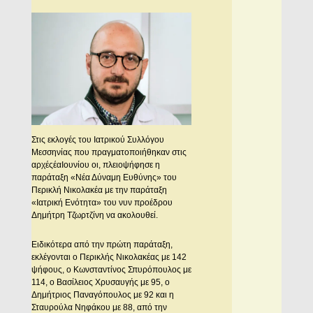
Στις εκλογές του Ιατρικού Συλλόγου
Μεσσηνίας που πραγματοποιήθηκαν στις
αρχέςέαΙουνίου οι, πλειοψήφησε η
παράταξη «Νέα Δύναμη Ευθύνης» του
Περικλή Νικολακέα με την παράταξη
«Ιατρική Ενότητα» του νυν προέδρου
Δημήτρη Τζωρτζίνη να ακολουθεί.
Ειδικότερα από την πρώτη παράταξη,
εκλέγονται ο Περικλής Νικολακέας με 142
ψήφους, ο Κωνσταντίνος Σπυρόπουλος με
114, ο Βασίλειος Χρυσαυγής με 95, ο
Δημήτριος Παναγόπουλος με 92 και η
Σταυρούλα Νηφάκου με 88, από την