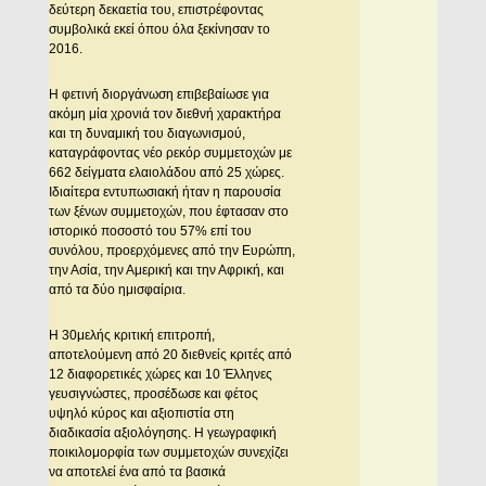
δεύτερη δεκαετία του, επιστρέφοντας
συμβολικά εκεί όπου όλα ξεκίνησαν το
2016.
Η φετινή διοργάνωση επιβεβαίωσε για
ακόμη μία χρονιά τον διεθνή χαρακτήρα
και τη δυναμική του διαγωνισμού,
καταγράφοντας νέο ρεκόρ συμμετοχών με
662 δείγματα ελαιολάδου από 25 χώρες.
Ιδιαίτερα εντυπωσιακή ήταν η παρουσία
των ξένων συμμετοχών, που έφτασαν στο
ιστορικό ποσοστό του 57% επί του
συνόλου, προερχόμενες από την Ευρώπη,
την Ασία, την Αμερική και την Αφρική, και
από τα δύο ημισφαίρια.
Η 30μελής κριτική επιτροπή,
αποτελούμενη από 20 διεθνείς κριτές από
12 διαφορετικές χώρες και 10 Έλληνες
γευσιγνώστες, προσέδωσε και φέτος
υψηλό κύρος και αξιοπιστία στη
διαδικασία αξιολόγησης. Η γεωγραφική
ποικιλομορφία των συμμετοχών συνεχίζει
να αποτελεί ένα από τα βασικά