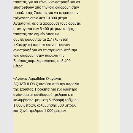
τάπητας, για να κάνουν αναστροφή και να
επιστρέψουν από την ίδια διαδρομή στην
παραλία της Στουπας για να τερματίσουν,
τρέχοντας συνολικά 10.800 μέτρα.
Αντίστοιχα, σε ό,τι αφορούσε τους δρομείς
στον αγώνα των 5.400 μέτρων, υπήρχε
τάπητας στο σημείο όπου θα
συμπληρώνονταν τα 2,7 χλμ (θέση
«Κάτεργο») όπου κι εκείνοι, έκαναν
αναστροφή για να επιστρέψουν από την
ίδια διαδρομή στην παραλία της
Στούπας,συμπληρώνοντας τα 5.400
μέτρα.
• Αγώνας Aquathlon Ο αγώνας
AQUATHLON ξεκινούσε από την παραλία
της Στούπας. Πρόκειται για ένα ιδιαίτερο
αγώνισμα με συνδυασμό τρέξιμου και
κολύμβησης με μικτή διαδρομή τρέξιμου
1.000 μέτρων, κολύμβησης 500 μέτρων
και -ξανά- τρέξιμου 1.000 μέτρων.