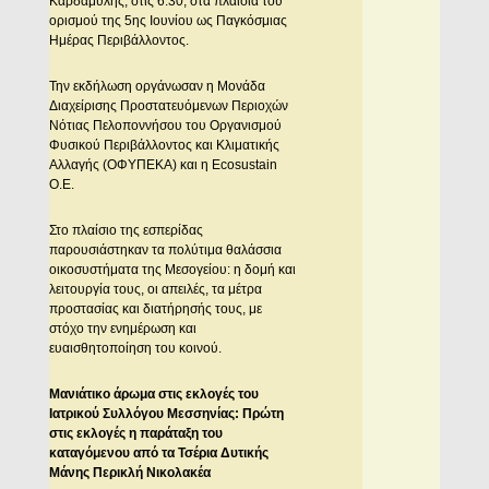
Καρδαμύλης, στις 6.30, στα πλαίσια του
ορισμού της 5ης Ιουνίου ως Παγκόσμιας
Ημέρας Περιβάλλοντος.
Την εκδήλωση οργάνωσαν η Μονάδα
Διαχείρισης Προστατευόμενων Περιοχών
Νότιας Πελοποννήσου του Οργανισμού
Φυσικού Περιβάλλοντος και Κλιματικής
Αλλαγής (ΟΦΥΠΕΚΑ) και η Ecosustain
Ο.Ε.
Στο πλαίσιο της εσπερίδας
παρουσιάστηκαν τα πολύτιμα θαλάσσια
οικοσυστήματα της Μεσογείου: η δομή και
λειτουργία τους, οι απειλές, τα μέτρα
προστασίας και διατήρησής τους, με
στόχο την ενημέρωση και
ευαισθητοποίηση του κοινού.
Μανιάτικο άρωμα στις εκλογές του
Ιατρικού Συλλόγου Μεσσηνίας: Πρώτη
στις εκλογές η παράταξη του
καταγόμενου από τα Τσέρια Δυτικής
Μάνης Περικλή Νικολακέα