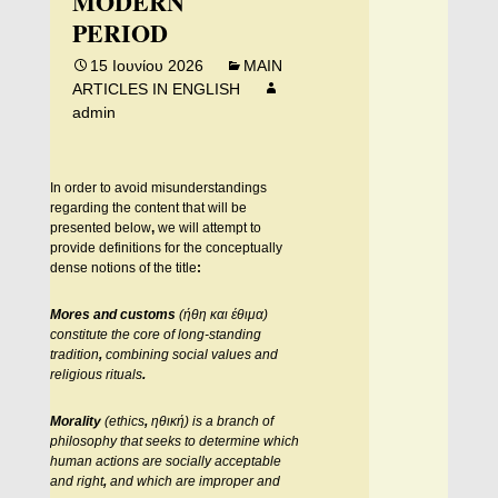
MODERN
PERIOD
15 Ιουνίου 2026
MAIN
ARTICLES IN ENGLISH
admin
In order to avoid misunderstandings
regarding the content that will be
presented below
,
we will attempt to
provide definitions for the conceptually
dense notions of the title
:
Mores and customs
(
ήθη
και
έθιμα
)
constitute the core of long-standing
tradition
,
combining social values and
religious rituals
.
Morality
(ethics
,
ηθική
) is a branch of
philosophy that seeks to determine which
human actions are socially acceptable
and right
,
and which are improper and