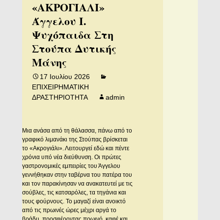
«ΑΚΡΟΓΙΑΛΙ»
Άγγελου Ι.
Ψυχόπαιδα Στη
Στούπα Δυτικής
Μάνης
17 Ιουλίου 2026
ΕΠΙΧΕΙΡΗΜΑΤΙΚΗ
ΔΡΑΣΤΗΡΙΟΤΗΤΑ
admin
Μια ανάσα από τη θάλασσα, πάνω από το
γραφικό λιμανάκι της Στούπας βρίσκεται
το «Ακρογιάλι». Λειτουργεί εδώ και πέντε
χρόνια υπό νέα διεύθυνση. Οι πρώτες
γαστρονομικές εμπειρίες του Άγγελου
γεννήθηκαν στην ταβέρνα του πατέρα του
και τον παρακίνησαν να ανακατευτεί με τις
σούβλες, τις κατσαρόλες, τα τηγάνια και
τους φούρνους. Το μαγαζί είναι ανοικτό
από τις πρωινές ώρες μέχρι αργά το
βράδυ, προσφέροντας πρωινό, καφέ και