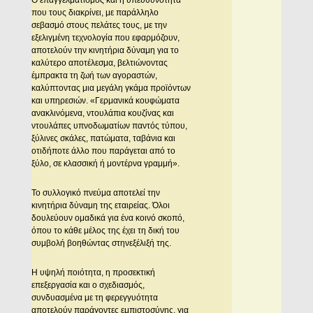
που τους διακρίνει, με παράλληλο
σεβασμό στους πελάτες τους, με την
εξελιγμένη τεχνολογία που εφαρμόζουν,
αποτελούν την κινητήρια δύναμη για το
καλύτερο αποτέλεσμα, βελτιώνοντας
έμπρακτα τη ζωή των αγοραστών,
καλύπτοντας μια μεγάλη γκάμα προϊόντων
και υπηρεσιών. «Γερμανικά κουφώματα
ανακλινόμενα, ντουλάπια κουζίνας και
ντουλάπες υπνοδωματίων παντός τύπου,
ξύλινες σκάλες, πατώματα, ταβάνια και
οτιδήποτε άλλο που παράγεται από το
ξύλο, σε κλασσική ή μοντέρνα γραμμή».
Το συλλογικό πνεύμα αποτελεί την
κινητήρια δύναμη της εταιρείας. Όλοι
δουλεύουν ομαδικά για ένα κοινό σκοπό,
όπου το κάθε μέλος της έχει τη δική του
συμβολή βοηθώντας στηνεξέλιξή της.
Η υψηλή ποιότητα, η προσεκτική
επεξεργασία και ο σχεδιασμός,
συνδυασμένα με τη φερεγγυότητα
αποτελούν παράγοντες εμπιστοσύνης, για