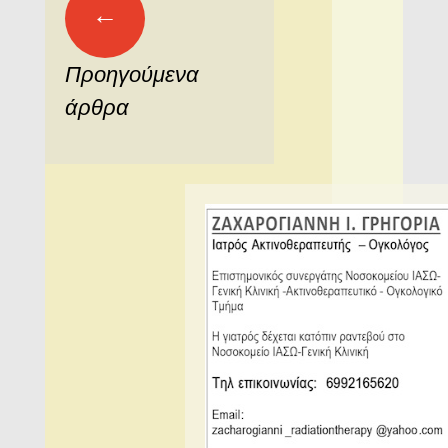
←
άρθρων
Προηγούμενα
άρθρα