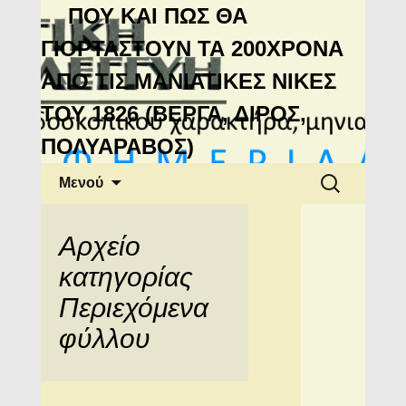
Μανιάτικη
ΠΟΥ ΚΑΙ ΠΩΣ ΘΑ
Αλληλεγγύη
ΓΙΟΡΤΑΣΤΟΥΝ ΤΑ 200ΧΡΟΝΑ
ΑΠΟ ΤΙΣ ΜΑΝΙΑΤΙΚΕΣ ΝΙΚΕΣ
ΤΟΥ 1826 (ΒΕΡΓΑ, ΔΙΡΟΣ,
ΠΟΛΥΑΡΑΒΟΣ)
Μετάβαση
Αναζήτηση
Μενού
σε
για:
περιεχόμενο
Αρχείο
κατηγορίας
Περιεχόμενα
φύλλου