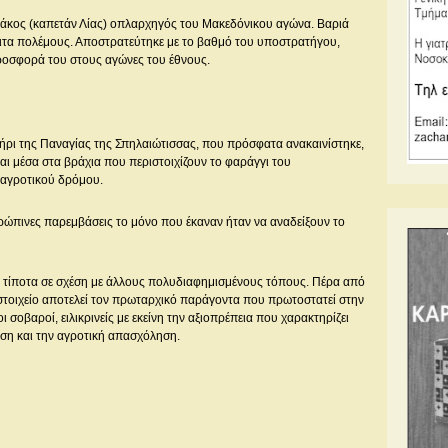
ιονάκος (καπετάν Λίας) οπλαρχηγός του Μακεδόνικου αγώνα. Βαριά
ιτα πολέμους. Αποστρατεύτηκε με το βαθμό του υποστρατήγου,
προσφορά του στους αγώνες του έθνους.
τήρι της Παναγίας της Σπηλαιώτισσας, που πρόσφατα ανακαινίστηκε,
ται μέσα στα βράχια που περιστοιχίζουν το φαράγγι του
 αγροτικού δρόμου.
θρώπινες παρεμβάσεις το μόνο που έκαναν ήταν να αναδείξουν το
ει τίποτα σε σχέση με άλλους πολυδιαφημισμένους τόπους. Πέρα από
στοιχείο αποτελεί τον πρωταρχικό παράγοντα που πρωτοστατεί στην
οβαροί, ειλικρινείς με εκείνη την αξιοπρέπεια που χαρακτηρίζει
ύση και την αγροτική απασχόληση.