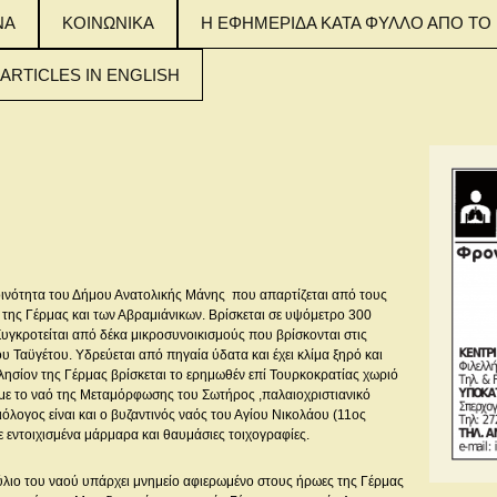
ΝΑ
ΚΟΙΝΩΝΙΚΑ
Η ΕΦΗΜΕΡΙΔΑ ΚΑΤΑ ΦΥΛΛΟ ΑΠΟ ΤΟ 
 ARTICLES IN ENGLISH
 MAIN ARTICLES
NGLISH
 MAIN ARTICLES
NGLISH
 MAIN ARTICLES
NGLISH
ινότητα του Δήμου Ανατολικής Μάνης που απαρτίζεται από τους
 της Γέρμας και των Αβραμιάνικων. Βρίσκεται σε υψόμετρο 300
Συγκροτείται από δέκα μικροσυνοικισμούς που βρίσκονται στις
ου Ταϋγέτου. Υδρεύεται από πηγαία ύδατα και έχει κλίμα ξηρό και
Πλησίον της Γέρμας βρίσκεται το ερημωθέν επί Τουρκοκρατίας χωριό
με το ναό της Μεταμόρφωσης του Σωτήρος ,παλαιοχριστιανικό
ξιόλογος είναι και ο βυζαντινός ναός του Αγίου Νικολάου (11ος
ε εντοιχισμένα μάρμαρα και θαυμάσιες τοιχογραφίες.
λιο του ναού υπάρχει μνημείο αφιερωμένο στους ήρωες της Γέρμας