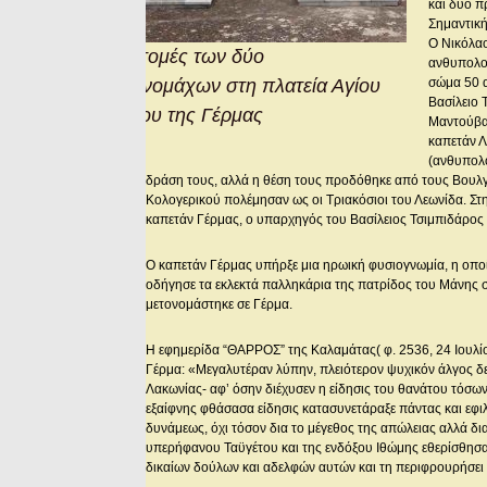
και δύο π
Σημαντικ
Ο Νικόλα
Οι προτομές των δύο
ανθυπολοχ
μακεδονομάχων στη πλατεία Αγίου
σώμα 50 α
Βασίλειο 
Νικολάου της Γέρμας
Μαντούβαλ
καπετάν Λ
(ανθυπολ
δράση τους, αλλά η θέση τους προδόθηκε από τους Βουλ
Κολογερικού πολέμησαν ως οι Τριακόσιοι του Λεωνίδα. Στ
καπετάν Γέρμας, ο υπαρχηγός του Βασίλειος Τσιμπιδάρος 
Ο καπετάν Γέρμας υπήρξε μια ηρωική φυσιογνωμία, η οποί
οδήγησε τα εκλεκτά παλληκάρια της πατρίδος του Μάνης σ
μετονομάστηκε σε Γέρμα.
Η εφημερίδα “ΘΑΡΡΟΣ” της Καλαμάτας( φ. 2536, 24 Ιουλί
Γέρμα: «Μεγαλυτέραν λύπην, πλειότερον ψυχικόν άλγος δε
Λακωνίας- αφ’ όσην διέχυσεν η είδησις του θανάτου τόσ
εξαίφνης φθάσασα είδησις κατασυνετάραξε πάντας και εφ
δυνάμεως, όχι τόσον δια το μέγεθος της απώλειας αλλά 
υπερήφανου Ταϋγέτου και της ενδόξου Ιθώμης εθερίσθησα
δικαίων δούλων και αδελφών αυτών και τη περιφρουρήσε