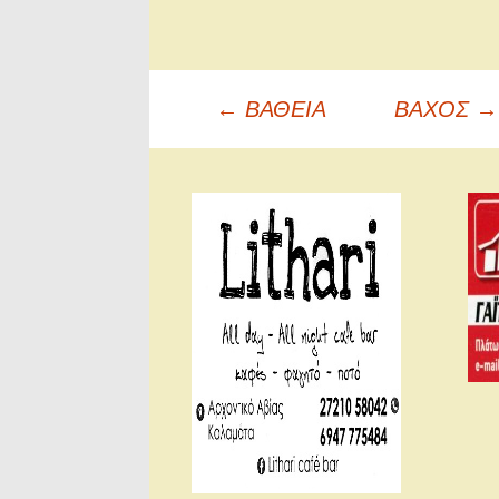
Πλοήγηση
←
ΒΑΘΕΙΑ
ΒΑΧΟΣ
→
άρθρων