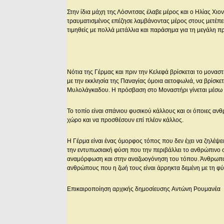
Στην ίδια μάχη της Λόσνιτσας έλαβε μέρος και ο Ηλίας Χ
τραυματισμένος επέζησε λαμβάνοντας μέρος στους μετέπε
τιμηθείς με πολλά μετάλλια και παράσημα για τη μεγάλη 
Νότια της Γέρμας και πριν την Κελεφά βρίσκεται το μονασ
με την εκκλησία της Παναγίας όμοια αετοφωλιά, να βρίσκε
Μυλολάγκαδου. Η πρόσβαση στο Μοναστήρι γίνεται μέσω
Το τοπίο είναι σπάνιου φυσικού κάλλους και οι όποιες αν
χώρο και να προσθέσουν επί πλέον κάλλος.
Η Γέρμα είναι ένας όμορφος τόπος που δεν έχει να ζηλέψ
την εντυπωσιακή φύση που την περιβάλλει το ανθρώπινο 
αναμόρφωση και στην αναζωογόνηση του τόπου. Άνθρωποι σ
ανθρώπους που η ζωή τους είναι άρρηκτα δεμένη με τη φ
Επικαιροποίηση αρχικής δημοσίευσης Aντώνη Pουμανέα