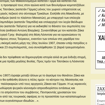
ροτομές των Μακεδονομάχων καπετάν Γέρμα και καπετάν Λια.
ή η προσφορά τους στον αγώνα κατά των Βουλγάρων κομιτατζήδων.
ος Τσοτάκος (καπετάν Γέρμας) γόνος του χωριού υπηρετούσε ως
αγός πεζικού στο σύνταγμα Τρικάλων. Εισήλθε στη Μακεδονία, με
νδρών (κατά το πλείστον Μανιατών), με υπαρχηγό των επιλοχία
Τσιμπιδάρο (καπετάν Τσιμπίδα) και οπλαρχηγό τον λοχία Θεόδωρο
ο (καπετάν Ταΰγετο) για να εκδικηθεί το θάνατο του συμπολίτη του
ίτσα (ανθ/γού Αντώνη Βλαχάκη). Συναντήθηκε με τον καπετάν Ζάκα
οχαγό Γρηγ. Φαληρέα) στη θέση Λόσνιτσα για να οργανώσουν τη
γάρους στους Τούρκους, εναντίον των οποίων στη χαράδρα του
η σκληρή εκείνη μάχη της 16ης Ιουλίου 1907, έπεσαν υπέρ πατρίδος ο
και 23 συμπολεμιστές, ενώ συνελήφθησαν 11 βαριά τραυματισμένοι.
α δεν πρόφθασε να δημιουργήσει ιστορία αλλά σε μια ένδοξη στιγμή,
ε μια πράξη μεγάλης θυσίας. Προς τιμήν του Τσοτάκου η Λόσινιτσα
ου 1907) έγραψε μεταξύ άλλων με το άγγελμα του θανάτου Ζάκα και
ν θα ησθάνθη άλλοτε η πόλις ημών -το κέντρον της Μεσσηνίας και
ων παλληκαριών υπό τους αρχηγούς Ζάκαν και Γέρμαν. Η ως κεραυνός
ιλοδώρησε ψυχικόν κλονισμόν απροσδιορίστου εντάσεως και
δια το απρόοπτον του συμβάντος. Πεντηκοντάς χρυσαετών του
ν από τας τουρκικάς σφαίρας εν τη προασπίσει των καταπατωμένων
ι των ευγενέστερων ιδεωδών…».