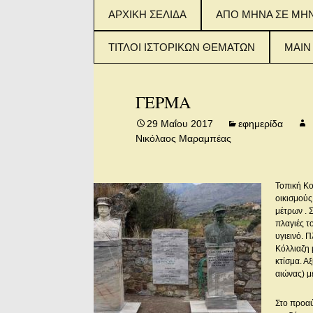
Μετάβαση
ΑΡΧΙΚΗ ΣΕΛΙΔΑ
ΑΠΟ ΜΗΝΑ ΣΕ ΜΗ
σε
περιεχόμενο
ΤΙΤΛΟΙ ΙΣΤΟΡΙΚΩΝ ΘΕΜΑΤΩΝ
MAIN
ΤΙΤΛΟΙ ΙΣΤΟΡΙΚΟΥ
2015
ΘΕΜΑΤΟΣ (ΦΥΛΛΑ 1-
IN E
ΓΕΡΜΑ
100)
2016
29 Μαΐου 2017
εφημερίδα
ΤΙΤΛΟΙ ΙΣΤΟΡΙΚΟΥ
IN E
Νικόλαος Μαραμπέας
ΘΕΜΑΤΟΣ (ΦΥΛΛΑ
101-200)
2017
IN E
ΤΙΤΛΟΙ ΙΣΤΟΡΙΚΟΥ
Τοπική Κο
ΘΕΜΑΤΟΣ (ΑΠΟ
οικισμούς
ΦΥΛΛΟ 201 – 300)
μέτρων . 
πλαγιές τ
υγιεινό. 
Κόλλιαζη 
κτίσμα. Α
αιώνας) μ
Στο προαύ