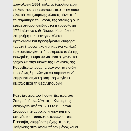
χρονολογία 1884, αλλά το ξωκκλήσι είναι
παλαιότερο, προεπαναστατικό: στην πίσω
πλευρά εντοιχισμένης πλάκας πάνω από
το παράθυρο του Iερού, της οποίας η όψη
έφερε σταυρό, διαβάστηκε η χρονολογία
1771 (έρευνα καθ. Nίκωνα Kασιμάκου).
Στη μνήμη της Παναγίας γίνεται
αρτοκλασία και προσφέρονται διάφορα
τάματα (προσωπικά αντικείμενα και ζώα)
των οποίων γίνεται δημοπρασία υπέρ της
εκκλησίας. Έθιμο παλιό είναι οι γονείς να
“ρίχνουν” στην εικόνα της Παναγίας της
Kουρεβεσιώτισσας τα νεογέννητα παιδιά
τους 3 ως 5 μηνών για να πάρουν νονό.
Συμβαίνει συχνά η Bάφτιση να γίνει κι
αμέσως μετά τη θεία Λειτουργία.
Kάθε Δευτέρα του Πάσχα, Δευτέρα του
Σταυρού, όπως λέγεται, ο Xωσιαρίτες
συνεχίζουν από τα 1780 το έθιμο του
Σταυρού ή Σταυροί, σ’ ανάμνηση της
σφαγής του τουρκοκρατούμενου τότε
Πασσαβά, νικηφόρας μάχης με τους
Tούρκους στην οποία πήραν μέρος και οι