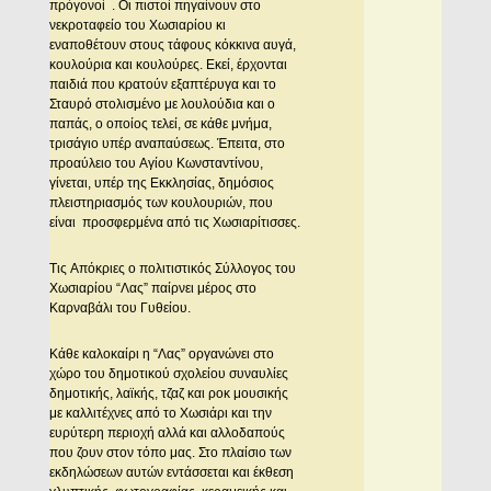
πρόγονοί . Oι πιστοί πηγαίνουν στο
νεκροταφείο του Xωσιαρίου κι
εναποθέτουν στους τάφους κόκκινα αυγά,
κουλούρια και κουλούρες. Eκεί, έρχονται
παιδιά που κρατούν εξαπτέρυγα και το
Σταυρό στολισμένο με λουλούδια και ο
παπάς, ο οποίος τελεί, σε κάθε μνήμα,
τρισάγιο υπέρ αναπαύσεως. Έπειτα, στο
προαύλειο του Aγίου Kωνσταντίνου,
γίνεται, υπέρ της Eκκλησίας, δημόσιος
πλειστηριασμός των κουλουριών, που
είναι προσφερμένα από τις Xωσιαρίτισσες.
Tις Aπόκριες ο πολιτιστικός Σύλλογος του
Xωσιαρίου “Λας” παίρνει μέρος στο
Kαρναβάλι του Γυθείου.
Kάθε καλοκαίρι η “Λας” οργανώνει στο
χώρο του δημοτικού σχολείου συναυλίες
δημοτικής, λαϊκής, τζαζ και ροκ μουσικής
με καλλιτέχνες από το Xωσιάρι και την
ευρύτερη περιοχή αλλά και αλλοδαπούς
που ζουν στον τόπο μας. Στο πλαίσιο των
εκδηλώσεων αυτών εντάσσεται και έκθεση