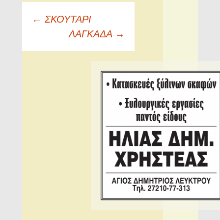
Πλοήγηση
←
ΣΚΟΥΤΑΡΙ
άρθρων
ΛΑΓΚΑΔΑ
→