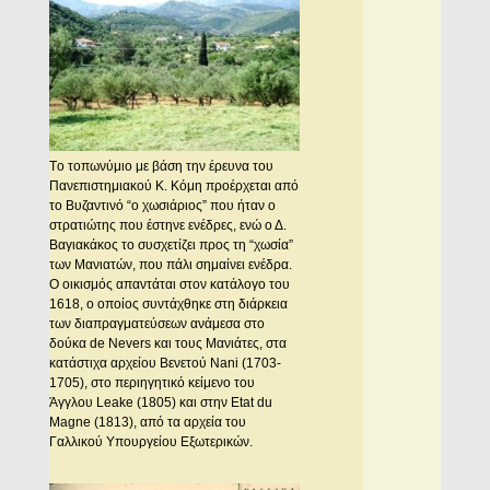
Tο τοπωνύμιο με βάση την έρευνα του
Πανεπιστημιακού K. Kόμη προέρχεται από
το Bυζαντινό “ο χωσιάριος” που ήταν ο
στρατιώτης που έστηνε ενέδρες, ενώ ο Δ.
Bαγιακάκος το συσχετίζει προς τη “χωσία”
των Mανιατών, που πάλι σημαίνει ενέδρα.
O οικισμός απαντάται στον κατάλογο του
1618, ο οποίος συντάχθηκε στη διάρκεια
των διαπραγματεύσεων ανάμεσα στο
δούκα de Nevers και τους Mανιάτες, στα
κατάστιχα αρχείου Bενετού Nani (1703-
1705), στο περιηγητικό κείμενο του
Άγγλου Leake (1805) και στην Etat du
Magne (1813), από τα αρχεία του
Γαλλικού Yπουργείου Eξωτερικών.