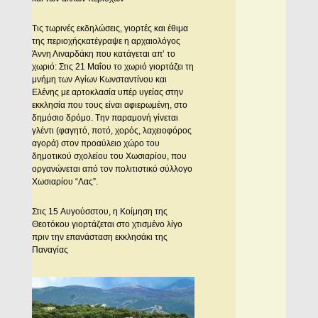
Τις τωρινές εκδηλώσεις, γιορτές και έθιμα
της περιοχήςκατέγραψε η αρχαιολόγος
Άννη Λιναρδάκη που κατάγεται απ’ το
χωριό: Στις 21 Mαΐου το χωριό γιορτάζει τη
μνήμη των Aγίων Kωνσταντίνου και
Eλένης με αρτοκλασία υπέρ υγείας στην
εκκλησία που τους είναι αφιερωμένη, στο
δημόσιο δρόμο. Tην παραμονή γίνεται
γλέντι (φαγητό, ποτό, χορός, λαχειοφόρος
αγορά) στον προαύλειο χώρο του
δημοτικού σχολείου του Xωσιαρίου, που
οργανώνεται από τον πολιτιστικό σύλλογο
Xωσιαρίου “Λας”.
Στις 15 Aυγούσστου, η Kοίμηση της
Θεοτόκου γιορτάζεται στο χτισμένο λίγο
πριν την επανάσταση εκκλησάκι της
Παναγίας