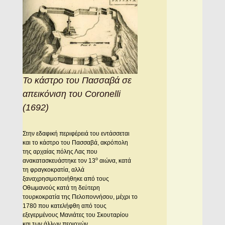
Το κάστρο του Πασσαβά σε
απεικόνιση του Coronelli
(1692)
Στην εδαφική περιφέρειά του εντάσσεται
και το κάστρο του Πασσαβά, ακρόπολη
της αρχαίας πόλης Λας που
ο
ανακατασκευάστηκε τον 13
αιώνα, κατά
τη φραγκοκρατία, αλλά
ξαναχρησιμοποιήθηκε από τους
Οθωμανούς κατά τη δεύτερη
τουρκοκρατία της Πελοποννήσου, μέχρι το
1780 που κατελήφθη από τους
εξεγερμένους Μανιάτες του Σκουταρίου
και των άλλων περιοχών