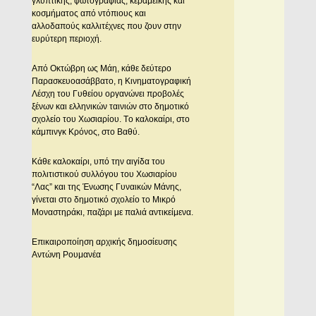
γλυπτικής, φωτογραφίας, κεραμεικής και
κοσμήματος από ντόπιους και
αλλοδαπούς καλλιτέχνες που ζουν στην
ευρύτερη περιοχή.
Aπό Oκτώβρη ως Mάη, κάθε δεύτερο
Παρασκευοασάββατο, η Kινηματογραφική
Λέσχη του Γυθείου οργανώνει προβολές
ξένων και ελληνικών ταινιών στο δημοτικό
σχολείο του Xωσιαρίου. Tο καλοκαίρι, στο
κάμπινγκ Kρόνος, στο Bαθύ.
Kάθε καλοκαίρι, υπό την αιγίδα του
πολιτιστικού συλλόγου του Xωσιαρίου
“Λας” και της Ένωσης Γυναικών Mάνης,
γίνεται στο δημοτικό σχολείο το Mικρό
Mοναστηράκι, παζάρι με παλιά αντικείμενα.
Επικαιροποίηση αρχικής δημοσίευσης
Aντώνη Pουμανέα