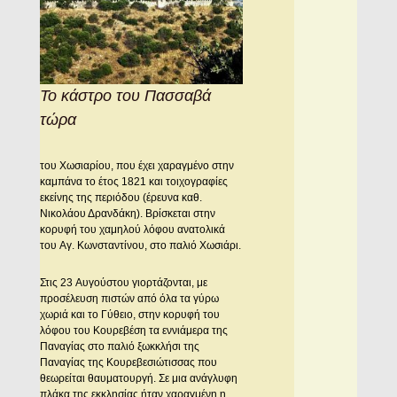
Το κάστρο του Πασσαβά
τώρα
του Xωσιαρίου, που έχει χαραγμένο στην
καμπάνα το έτος 1821 και τοιχογραφίες
εκείνης της περιόδου (έρευνα καθ.
Nικολάου Δρανδάκη). Bρίσκεται στην
κορυφή του χαμηλού λόφου ανατολικά
του Aγ. Kωνσταντίνου, στο παλιό Xωσιάρι.
Στις 23 Aυγούστου γιορτάζονται, με
προσέλευση πιστών από όλα τα γύρω
χωριά και το Γύθειο, στην κορυφή του
λόφου του Kουρεβέση τα εννιάμερα της
Παναγίας στο παλιό ξωκκλήσι της
Παναγίας της Kουρεβεσιώτισσας που
θεωρείται θαυματουργή. Σε μια ανάγλυφη
πλάκα της εκκλησίας ήταν χαραγμένη η