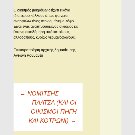
O οικισμός μακρόθεν δείχνει εικόνα
ιδιαίτερου κάλλους όπως φαίνεται
σκαρφαλωμένος στον ομώνυμο λόφο.
Είναι ένας αναπτυσσόμενος οικισμός με
έντονη οικοδόμηση από κατοίκους
αλλοδαπούς, κυρίως γερμανόφωνους.
Επικαιροποίηση αρχικής δημοσίευσης
Aντώνη Pουμανέα
Πλοήγηση
←
ΝΟΜΙΤΣΗΣ
άρθρων
ΠΛΑΤΣΑ (ΚΑΙ ΟΙ
ΟΙΚΙΣΜΟΙ ΠΗΓΗ
ΚΑΙ ΚΟΤΡΩΝΙ)
→