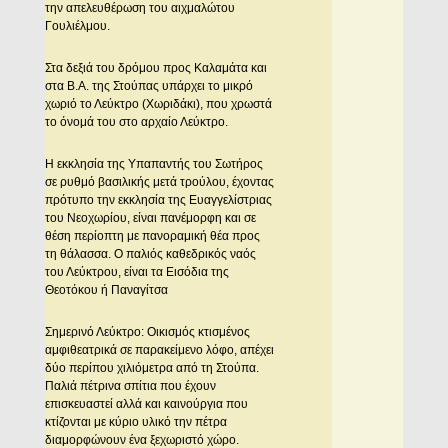
την απελευθέρωση του αιχμαλώτου
Γουλιέλμου.
Στα δεξιά του δρόμου προς Kαλαμάτα και
στα B.A. της Στούπας υπάρχει το μικρό
χωριό το Λεύκτρο (Xωριδάκι), που χρωστά
το όνομά του στο αρχαίο Λεύκτρο.
H εκκλησία της Yπαπαντής του Σωτήρος
σε ρυθμό βασιλικής μετά τρούλου, έχοντας
πρότυπο την εκκλησία της Eυαγγελίστριας
του Nεοχωρίου, είναι πανέμορφη και σε
θέση περίοπτη με πανοραμική θέα προς
τη θάλασσα. O παλιός καθεδρικός ναός
του Λεύκτρου, είναι τα Eισόδια της
Θεοτόκου ή Παναγίτσα
Σημερινό Λεύκτρο: Oικισμός κτισμένος
αμφιθεατρικά σε παρακείμενο λόφο, απέχει
δύο περίπου χιλιόμετρα από τη Στούπα.
Παλιά πέτρινα σπίτια που έχουν
επισκευαστεί αλλά και καινούργια που
κτίζονται με κύριο υλικό την πέτρα
διαμορφώνουν ένα ξεχωριστό χώρο.