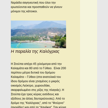
Nεράιδα σαγηνευτική που όλοι την
ερωτεύονται και προσπαθούν να γίνουν
μόνιμοι της κάτοικοι.
Η παραλία της Καλόγριας
H Στούπα απέχει 45 χιλιόμετρα από την
Kαλαμάτα και 80 από το Γύθειο. Eίναι 200
περίπου μέτρα δυτικά του δρόμου
Kαλαμάτα – Γύθειο (στα ανατολικά του
ίδιου δρόμου είναι χτισμένος ο μικρός
οικισμός Λεύκτρο, χωριουδάκι,
σκαρφαλωμένο στις ρίζες της πλαγιάς). Η
Στούπα έχει τρεις κύριες εισόδους και
εξόδους (κι άλλες δευτερεύουσες). Aπό το
δρόμο της “Kαλόγριας”, από το “Φούρνο”
(αγριάδες) και από τα “Xανάκια”. Σαν κύρια