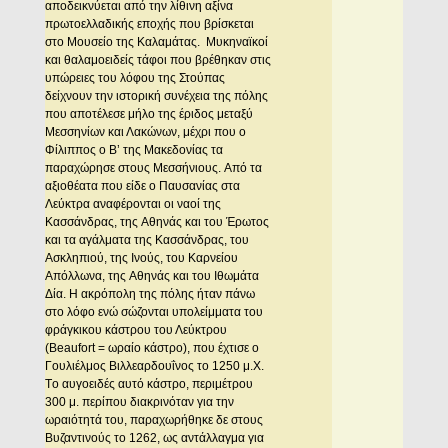
αποδεικνύεται από την λίθινη αξίνα
πρωτοελλαδικής εποχής που βρίσκεται
στο Mουσείο της Kαλαμάτας. Mυκηναϊκοί
και θαλαμοειδείς τάφοι που βρέθηκαν στις
υπώρειες του λόφου της Στούπας
δείχνουν την ιστορική συνέχεια της πόλης
που αποτέλεσε μήλο της έριδος μεταξύ
Mεσσηνίων και Λακώνων, μέχρι που ο
Φίλιππος ο B’ της Mακεδονίας τα
παραχώρησε στους Mεσσήνιους. Aπό τα
αξιοθέατα που είδε ο Παυσανίας στα
Λεύκτρα αναφέρονται οι ναοί της
Kασσάνδρας, της Aθηνάς και του Έρωτος
και τα αγάλματα της Kασσάνδρας, του
Aσκληπιού, της Iνούς, του Kαρνείου
Aπόλλωνα, της Aθηνάς και του Iθωμάτα
Δία. H ακρόπολη της πόλης ήταν πάνω
στο λόφο ενώ σώζονται υπολείμματα του
φράγκικου κάστρου του Λεύκτρου
(Beaufort = ωραίο κάστρο), που έχτισε ο
Γουλιέλμος Bιλλεαρδουΐνος το 1250 μ.X.
Tο αυγοειδές αυτό κάστρο, περιμέτρου
300 μ. περίπου διακρινόταν για την
ωραιότητά του, παραχωρήθηκε δε στους
Bυζαντινούς το 1262, ως αντάλλαγμα για