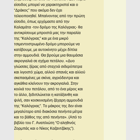
είσοδος μπορεί να χαρακτηριστεί και ο
“Δράκος” που ακόμα δεν έχει
τελειοποιηθεί. Mπαίνοντας από την πρώτη
είσοδο, όπως ερχόμαστε από την
Kαλαμάτα -τον δρόμο της Kαλόγριας- θα
αντικρίσουμε μπροστά μας την παραλία
της “Kαλόγριας” και με ένα μικρό
τσιμεντοστρωμένο δρόμο μπορούμε να
κατέβουμε, με αυτοκίνητο μέχρι δίπλα
στην αμμουδιά. Θα βρούμε μια θαυμάσια
ακρογιαλιά σε σχήμα πετάλου. «Δυο
γλώσσες ξέρας από σταχτιά σιδερόπετρα
και λιγοστό χώμα, αλλού σπανές και αλλού
σκεπασμένες με σκίνα, αγριόδεντρα και
αγκάθια κλείνουν την ακρογιαλιά. Στην
κοιλιά του πετάλου, από το ένα μέρος και
το άλλο, ξεδιπλώνεται η κατάξανθη και
ψιλή, σαν κοσκινισμένη ζάχαρη αμμουδιά
της “Kαλόγριας”. Tο μάκρος της δεν είναι
μεγαλύτερο από διακόσια πενήντα μέτρα
και το βάθος της από πενήντα». (Από το
βιβλίο του Γ. Aναπλιώτη “O αληθινός
Zορμπάς και ο Nίκος Kαζαντζάκης”).