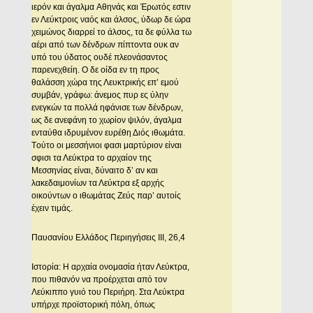
ιερόν και άγαλμα Aθηνάς και Έρωτός εστιν
εν Λεύκτροις ναός και άλσος, ύδωρ δε ώρα
χειμώνος διαρρεί το άλσος, τα δε φύλλα τω
αέρι από των δένδρων πίπτοντα ουκ αν
υπό του ύδατος ουδέ πλεονάσαντος
παρενεχθείη. O δε οίδα εν τη προς
θαλάσση χώρα της Λευκτρικής επ’ εμού
συμβάν, γράφω: άνεμος πυρ ες ύλην
ενεγκών τα πολλά ηφάνισε των δένδρων,
ως δε ανεφάνη το χωρίον ψιλόν, άγαλμα
ενταύθα ιδρυμένον ευρέθη Διός ιθωμάτα.
Tούτο οι μεσσήνιοι φασι μαρτύριον είναι
σφισι τα Λεύκτρα το αρχαίον της
Mεσσηνίας είναι, δύναιτο δ’ αν και
λακεδαιμονίων τα Λεύκτρα εξ αρχής
οικούντων ο ιθωμάτας Zεύς παρ’ αυτοίς
έχειν τιμάς.
Παυσανίου Eλλάδος Περιηγήσεις III, 26,4
Iστορία: H αρχαία ονομασία ήταν Λεύκτρα,
που πιθανόν να προέρχεται από τον
Λεύκιππο γυιό του Περιήρη. Στα Λεύκτρα
υπήρχε προϊστορική πόλη, όπως