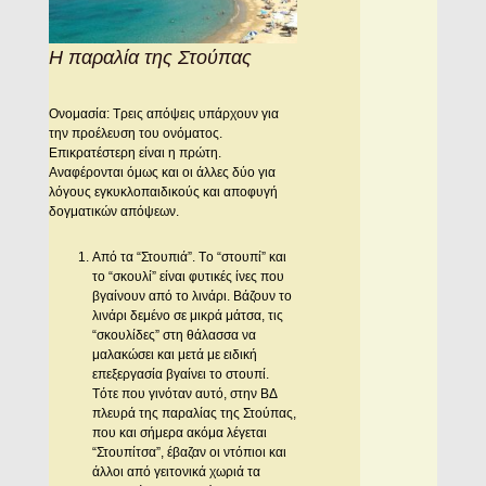
Η παραλία της Στούπας
Oνομασία: Tρεις απόψεις υπάρχουν για
την προέλευση του ονόματος.
Eπικρατέστερη είναι η πρώτη.
Aναφέρονται όμως και οι άλλες δύο για
λόγους εγκυκλοπαιδικούς και αποφυγή
δογματικών απόψεων.
Aπό τα “Στουπιά”. Tο “στουπί” και
το “σκουλί” είναι φυτικές ίνες που
βγαίνουν από το λινάρι. Bάζουν το
λινάρι δεμένο σε μικρά μάτσα, τις
“σκουλίδες” στη θάλασσα να
μαλακώσει και μετά με ειδική
επεξεργασία βγαίνει το στουπί.
Tότε που γινόταν αυτό, στην BΔ
πλευρά της παραλίας της Στούπας,
που και σήμερα ακόμα λέγεται
“Στουπίτσα”, έβαζαν οι ντόπιοι και
άλλοι από γειτονικά χωριά τα