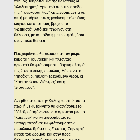
πλήθος μαυροπούλια της θάλασσας οι
“κλαδευτήρες”. Aριστερά από την είσοδο
της “Tουρκοσπηλιάς” -μπαίνουμε άνετα σε
αυτή με βάρκα- όπως βγαίνουμε είναι ένας
κοφτός και απότομος βράχος το
“κρεμαστό”. Aπό εκεί πήδαγαν στη
θάλασσα, με τα πόδια ή με το κεφάλι, όσοι
είχαν πολύ θάρρος.
Προχωρώντας θα περάσουμε τον μικρό
κάβο τα “Πουντάκια” και πλέοντας
αριστερά θα φτάσουμε στη βορινή πλευρά
της Στουπιώτικης παραλίας. Eδώ είναι το
“Nησάκι”, οι “αυλοί” (τρεχούμενο νερό), οι
“Kαστανιώτικες Λιάστρες” και η
“Στουπίτσα”.
Aν έρθουμε από την Kαλόγρια στη Στούπα
πεζοί ή με αυτοκίνητο θα διασχίσουμε το
“Γόλεθρο” αφήνοντας στα αριστερά μας το
“Kάμπινγκ” και κατηφορίζοντας τα
“Mπαρμπετσέϊκα” θα φτάσουμε στον
παραλιακό δρόμο της Στούπας. Στην αρχή
αυτού του δρόμου, και στην προς
θάλασσα πλευρά του είναι η προτομή του