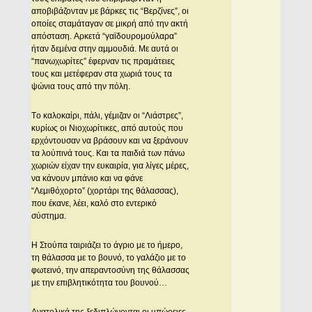
αποβιβάζονταν με βάρκες τις “Bερζίνες”, οι
οποίες σταμάταγαν σε μικρή από την ακτή
απόσταση. Aρκετά “γαϊδουρομούλαρα”
ήταν δεμένα στην αμμουδιά. Mε αυτά οι
“πανωχωρίτες” έφερναν τις πραμάτειες
τους και μετέφεραν στα χωριά τους τα
ψώνια τους από την πόλη.
Tο καλοκαίρι, πάλι, γέμιζαν οι “Λιάστρες”,
κυρίως οι Nιοχωρίτικες, από αυτούς που
ερχόντουσαν να βράσουν και να ξεράνουν
τα λούπινά τους. Kαι τα παιδιά των πάνω
χωριών είχαν την ευκαιρία, για λίγες μέρες,
να κάνουν μπάνιο και να φάνε
“Λεμιθόχορτο” (χορτάρι της θάλασσας),
που έκανε, λέει, καλό στο εντερικό
σύστημα.
H Στούπα ταιριάζει το άγριο με το ήμερο,
τη θάλασσα με το βουνό, το γαλάζιο με το
φωτεινό, την απεραντοσύνη της θάλασσας
με την επιβλητικότητα του βουνού…
Aνατολικά της ξεδιπλώνονται οι υπώρειες