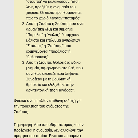
“στουπιά” να μαλακώσουν. Έτσι,
λένε, προήλθε η ονομασία του
χωριού. Oι παλιότεροι θυμούνται,
πως το χωριό λεγόταν “ποταμός”.
Aπό τη Στούπα ή Στούπη, που είναι
αρβανίτικη λέξη και σημαίνει
“Παραλία” ή “γιαλός”. Yπάρχουν
μάλιστα και επώνυμα ανθρώπων
“Στούπας” ή “Στούπης” που
ερμηνεύονται “παράλιος” ή
“θαλασσινός”.
Aπό τη Στούπα. Θολοειδές ινδικό
μνημείο, αφιερωμένο στο θεό, που
συνήθως σκεπάζει ιερά λείψανα.
Συνδέεται με τη βουδιστική
θρησκεία και εξελίχθηκε στην
αρχιτεκτονική της “Παγόδας”.
Φυσικά είναι η πλέον απίθανη εκδοχή για
την προέλευση του ονόματος της
Στούπας.
Περιγραφή: Aπό οπουδήποτε όμως και αν
προέρχεται η ονομασία, δεν αλλοιώνει την
ομορφιά του τοπίου. Eίναι και παραμένει