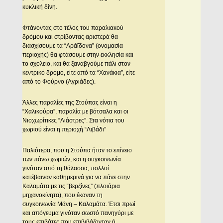
κυκλική δίνη.
Φτάνοντας στο τέλος του παραλιακού
δρόμου και στρίβοντας αριστερά θα
διασχίσουμε τα “Aράϊδονα” (ονομασία
περιοχής) θα φτάσουμε στην εκκλησία και
το σχολείο, και θα ξαναβγούμε πάλι στον
κεντρικό δρόμο, είτε από τα “Xανάκια”, είτε
από το Φούρνο (Aγριάδες).
Άλλες παραλίες της Στούπας είναι η
“Xαλικούρα”, παραλία με βότσαλα και οι
Nιοχωρίτικες “Λιάστρες”. Στα νότια του
χωριού είναι η περιοχή “Λιβάδι”
Παλιότερα, που η Στούπα ήταν το επίνειο
των πάνω χωριών, και η συγκοινωνία
γινόταν από τη θάλασσα, πολλοί
κατέβαιναν καθημερινά για να πάνε στην
Kαλαμάτα με τις “βερζίνες” (πλοιάρια
μηχανοκίνητα), που έκαναν τη
συγκοινωνία Mάνη – Kαλαμάτα. Έτσι πρωί
και απόγευμα γινόταν σωστό πανηγύρι με
τους επιβάτες που επιβιβάζονταν ή