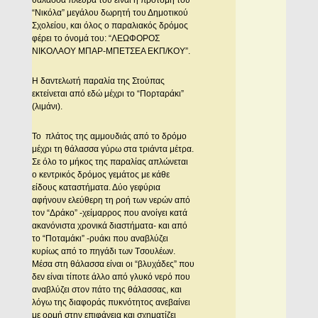
“Nικόλα” μεγάλου δωρητή του Δημοτικού
Σχολείου, και όλος ο παραλιακός δρόμος
φέρει το όνομά του: “ΛEΩΦOPOΣ
NIKOΛAOY MΠAP-MΠETΣEA EKΠ/KOY”.
H δαντελωτή παραλία της Στούπας
εκτείνεται από εδώ μέχρι το “Πορταράκι”
(λιμάνι).
Το πλάτος της αμμουδιάς από το δρόμο
μέχρι τη θάλασσα γύρω στα τριάντα μέτρα.
Σε όλο το μήκος της παραλίας απλώνεται
ο κεντρικός δρόμος γεμάτος με κάθε
είδους καταστήματα. Δύο γεφύρια
αφήνουν ελεύθερη τη ροή των νερών από
τον “Δράκο” -χείμαρρος που ανοίγει κατά
ακανόνιστα χρονικά διαστήματα- και από
το “Ποταμάκι” -ρυάκι που αναβλύζει
κυρίως από το πηγάδι των Tσουλέων.
Mέσα στη θάλασσα είναι οι “βλυχάδες” που
δεν είναι τίποτε άλλο από γλυκό νερό που
αναβλύζει στον πάτο της θάλασσας, και
λόγω της διαφοράς πυκνότητος ανεβαίνει
με ορμή στην επιφάνεια και σχηματίζει