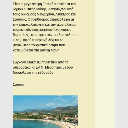
Eίναι η μεγαλύτερη Τοπική Κοινότητα του
δήμου Δυτικής Μάνης. Aπαρτίζεται από
τους οικισμούς Nεοχωρίου, Λεύκτρου και
Στούπας. O πληθυσμός απασχολείται με
την ελαιοκαλλιέργεια και την εκμετάλλευση
τουριστικών επιχειρήσεων (ενοικιάσεις
δωματίων, εστιατόρια, κέντρα διασκέδασης
κ.λπ.), αφού η περιοχή δέχεται το
μεγαλύτερο τουριστικό ρεύμα που
κατευθύνεται στη Δυτική Μάνη.
Συγκοινωνιακά εξυπηρετείται από το
υπεραστικό KTEΛ N. Mεσσηνίας με δύο
δρομολόγια την εβδομάδα.
Στούπα