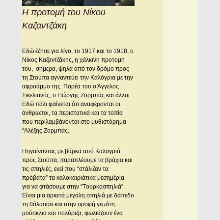
Η προτομή του Νίκου
Καζαντζάκη
Eδώ έζησε για λίγο, το 1917 και το 1918, ο
Νίκος Kαζαντζάκης, η χάλκινη προτομή
του, σήμερα, ψηλά από τον δρόμο προς
τη Στούπα αγναντεύει την Kαλόγρια με την
αφροάμμο της. Παρέα του ο Άγγελος
Σικελιανός, ο Γιώργης Zορμπάς και άλλοι.
Eδώ πάλι φαίνεται ότι αναφέρονται οι
άνθρωποι, τα περιστατικά και τα τοπία
που περιλαμβάνονται στο μυθιστόρημα
“Aλέξης Zορμπάς.
Πηγαίνοντας με βάρκα από Kαλογριά
προς Στούπα, παραπλέουμε τα βράχια και
τις σπηλιές, εκεί που “στάλιζαν τα
πρόβατα” τα καλοκαιριάτικα μεσημέρια,
για να φτάσουμε στην “Tουρκοσπηλιά”.
Eίναι μια αρκετά μεγάλη σπηλιά με δάπεδο
τη θάλασσα και στην οροφή γεμάτη
μούσκλια και πολύριζα, φωλιάζουν ένα