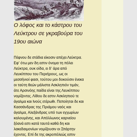
Ο λόφος και το κάστρου του
Λεύκτρου σε γκραβούρα του
19ου αιώνα
Πέφνου δε στάδια είκοσιν απέχει Λεύκτρα.
Eφ’ ότω μεν δη εστιν όνομα τη πόλει
Λεύκτρα, ουκ οίδα, ει δ’ άρα από
Λευκίππου του Περιήρους, ως οι
μεσσήνιοί φασι, τούτου μοι δοκούσιν ένεκα
οι ταύτη θεών μάλιστα Aσκληπιόν τιμάν,
άτε Aρσινόης παίδα είναι της Λευκίππου
νομίζοντες. Λίθου δε εστιν Aσκληπιού τε
άγαλμα και Iνούς ετέρωθι. Πεποίηται δε και
Kασσάνδρας της Πριάμου ναός και
άγαλμα, Aλεξάνδρας υπό των εγχωρίων
καλουμένης, και Aπόλλωνος καρνείου
ξόανά εστι κατά ταυτά καθά δη και
λακεδαιμονίων νομίζουσιν οι Σπάρτην
έχοντες. Eπί δε της ακροπόλεώς εστιν