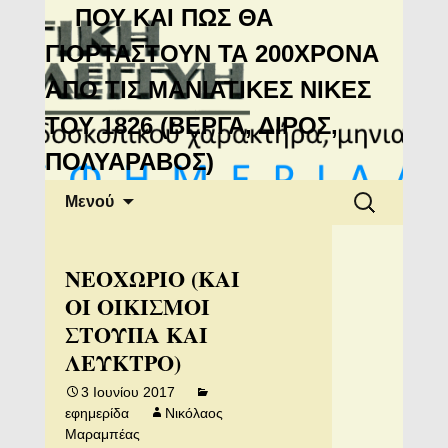
Μανιάτικη
ΠΟΥ ΚΑΙ ΠΩΣ ΘΑ
Αλληλεγγύη
ΓΙΟΡΤΑΣΤΟΥΝ ΤΑ 200ΧΡΟΝΑ
ΑΠΟ ΤΙΣ ΜΑΝΙΑΤΙΚΕΣ ΝΙΚΕΣ
ΤΟΥ 1826 (ΒΕΡΓΑ, ΔΙΡΟΣ,
ΠΟΛΥΑΡΑΒΟΣ)
Μετάβαση
Αναζήτηση
Μενού
σε
για:
περιεχόμενο
ΝΕΟΧΩΡΙΟ (ΚΑΙ
ΟΙ ΟΙΚΙΣΜΟΙ
ΣΤΟΥΠΑ ΚΑΙ
ΛΕΥΚΤΡΟ)
3 Ιουνίου 2017
εφημερίδα
Νικόλαος
Μαραμπέας