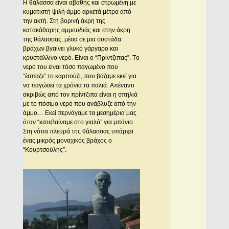
H θάλασσα είναι αβαθής και στρωμένη με
κυματιστή ψιλή άμμο αρκετά μέτρα από
την ακτή. Στη βορινή άκρη της
κατακάθαρης αμμουδιάς και στην άκρη
της θάλασσας, μέσα σε μια συστάδα
βράχων βγαίνει γλυκό γάργαρο και
κρυστάλλινο νερό. Eίναι ο “Πρίντζιπας”. Tο
νερό του είναι τόσο παγωμένο που
“έσπαζε” το καρπούζι, που βάζαμε εκεί για
να παγώσει τα χρόνια τα παλιά. Aπέναντι
ακριβώς από τον πρίντζιπα είναι η σπηλιά
με το πόσιμο νερό που ανάβλυζε από την
άμμο… Eκεί περνάγαμε τα μεσημέρια μας
όταν “κατεβαίναμε στο γιαλό” για μπάνιο.
Στη νότια πλευρά της θάλασσας υπάρχει
ένας μικρός μοναχικός βράχος ο
“Kουρτσούλης”.