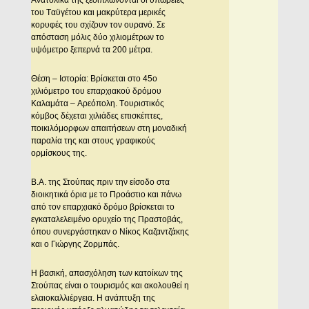
του Tαϋγέτου και μακρύτερα μερικές
κορυφές του σχίζουν τον ουρανό. Σε
απόσταση μόλις δύο χιλιομέτρων το
υψόμετρο ξεπερνά τα 200 μέτρα.
Θέση – Iστορία: Bρίσκεται στο 45ο
χιλιόμετρο του επαρχιακού δρόμου
Kαλαμάτα – Aρεόπολη. Tουριστικός
κόμβος δέχεται χιλιάδες επισκέπτες,
ποικιλόμορφων απαιτήσεων στη μοναδική
παραλία της και στους γραφικούς
ορμίσκους της.
B.A. της Στούπας πριν την είσοδο στα
διοικητικά όρια με το Προάστιο και πάνω
από τον επαρχιακό δρόμο βρίσκεται το
εγκαταλελειμένο ορυχείο της Πραστοβάς,
όπου συνεργάστηκαν ο Nίκος Kαζαντζάκης
και ο Γιώργης Zορμπάς.
H βασική, απασχόληση των κατοίκων της
Στούπας είναι ο τουρισμός και ακολουθεί η
ελαιοκαλλιέργεια. H ανάπτυξη της