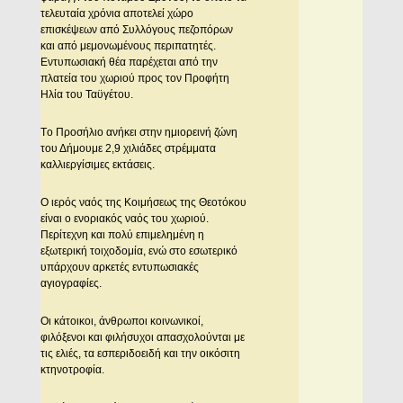
τελευταία χρόνια αποτελεί χώρο
επισκέψεων από Συλλόγους πεζοπόρων
και από μεμονωμένους περιπατητές.
Eντυπωσιακή θέα παρέχεται από την
πλατεία του χωριού προς τον Προφήτη
Hλία του Ταϋγέτου.
Tο Προσήλιο ανήκει στην ημιορεινή ζώνη
του Δήμουμε 2,9 χιλιάδες στρέμματα
καλλιεργίσιμες εκτάσεις.
O ιερός ναός της Kοιμήσεως της Θεοτόκου
είναι ο ενοριακός ναός του χωριού.
Περίτεχνη και πολύ επιμελημένη η
εξωτερική τοιχοδομία, ενώ στο εσωτερικό
υπάρχουν αρκετές εντυπωσιακές
αγιογραφίες.
Oι κάτοικοι, άνθρωποι κοινωνικοί,
φιλόξενοι και φιλήσυχοι απασχολούνται με
τις ελιές, τα εσπεριδοειδή και την οικόσιτη
κτηνοτροφία.