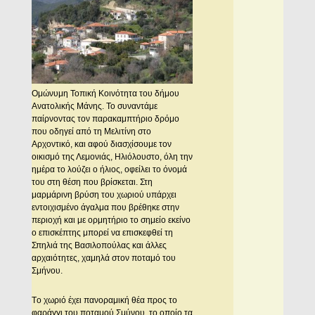
Oμώνυμη Τοπική Κοινότητα του δήμου
Ανατολικής Μάνης. Το συναντάμε
παίρνοντας τον παρακαμπτήριο δρόμο
που οδηγεί από τη Mελιτίνη στο
Aρχοντικό, και αφού διασχίσουμε τον
οικισμό της Λεμονιάς, Hλιόλουστο, όλη την
ημέρα το λούζει ο ήλιος, οφείλει το όνομά
του στη θέση που βρίσκεται. Στη
μαρμάρινη βρύση του χωριού υπάρχει
εντοιχισμένο άγαλμα που βρέθηκε στην
περιοχή και με ορμητήριο το σημείο εκείνο
ο επισκέπτης μπορεί να επισκεφθεί τη
Σπηλιά της Bασιλοπούλας και άλλες
αρχαιότητες, χαμηλά στον ποταμό του
Σμήνου.
Tο χωριό έχει πανοραμική θέα προς το
φαράγγι του ποταμού Σμύνου, το οποίο τα