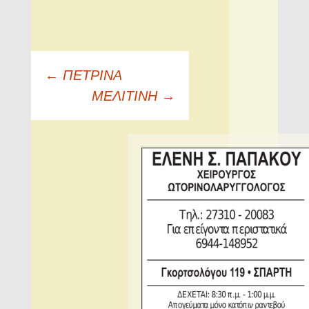
Πλοήγηση
←
ΠΕΤΡΙΝΑ
άρθρων
ΜΕΛΙΤΙΝΗ
→