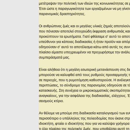
μετέτρεψαν την πολιτική των ιδεών της κοινωνικότητας 
Έτσι ώστε η παραγωγικότητα των εργαζομένων να μη γίνετ
παρανομικές δραστηριότητες.
Οι ανθρώπινες ζωές και οι μεγάλες υλικές ζημιές αποτελο
που πόνεσαν αποτελεί στοιχειώδη έκφραση ανθρωπιάς κα
προκύπτουν τα ερωτήματα. Γιατί φθάσαμε σ’ αυτό το αποτ
υπεύθυνοι για κάποιες διαδικασίες ή ήταν προϊόν και απ
οδηγούσαν σ’ αυτό το αποτέλεσμα κάτω από αυτές τις συνθ
πλαίσιο είμαστε υποχρεωμένοι να προχωρήσομε την ανάλυσ
συμπεράσματά μας.
Είναι αλήθεια ότι η μεγάλη εσωτερική μετανάστευση στις δε
μπορούσε να καλυφθεί από τους ρυθμούς προσαρμογής το
σε περιοχές, που η ρυμοτόμηση καθυστερούσε. Η ανέλεγκτ
περιπτώσεις, το σύνδρομο της παρανομίας οδηγούσε σε τ
κατασκευής. Στη συνέχεια οι μικροκομματικές σκοπιμότητε
αναγκαίους, για την ασφάλεια της διαδικασίας, ελέγχους. 
σεισμούς κτίριο.
Αν θέλομε να μπούμε στη διαδικασία καταλογισμού των ευ
περισσότερο ο υπάλληλος της πολεοδομίας που έκανε στρ
ιδιοκτήτη, φταίει ο ιδιοκτήτης που για να καλύψει γρήγορ
τι όλο πλαίσιο της πολιτικής ζωής, που υποθάλπει αυτή τη