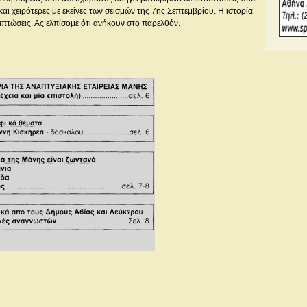
ι χειρότερες με εκείνες των σεισμών της 7ης Σεπτεμβρίου. Η ιστορία
ριπτώσεις. Ας ελπίσομε ότι ανήκουν στο παρελθόν.