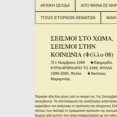
Μετάβαση
ΑΡΧΙΚΗ ΣΕΛΙΔΑ
ΑΠΟ ΜΗΝΑ ΣΕ ΜΗ
σε
περιεχόμενο
ΤΙΤΛΟΙ ΙΣΤΟΡΙΚΩΝ ΘΕΜΑΤΩΝ
MAIN
ΤΙΤΛΟΙ ΙΣΤΟΡΙΚΟΥ
2015
ΘΕΜΑΤΟΣ (ΦΥΛΛΑ 1-
IN E
ΣΕΙΣΜΟΙ ΣΤΟ ΧΩΜΑ,
100)
ΣΕΙΣΜΟΙ ΣΤΗΝ
2016
ΤΙΤΛΟΙ ΙΣΤΟΡΙΚΟΥ
IN E
ΚΟΙΝΩΝΙΑ (Φύλλο 08)
ΘΕΜΑΤΟΣ (ΦΥΛΛΑ
101-200)
2017
1 Νοεμβρίου 1999
Εφημερίδα
,
IN E
ΚΥΡΙΑ ΑΡΘΡΑ ΑΠΟ ΤΟ 1999
,
ΦΥΛΛΑ
ΤΙΤΛΟΙ ΙΣΤΟΡΙΚΟΥ
1999-2005
,
Φύλλο
Νικόλαος
ΘΕΜΑΤΟΣ (ΑΠΟ
ΦΥΛΛΟ 201 – 300)
Μαραμπέας
Πέρασαν ήδη δύο μήνες από το σεισμό της 7ης Σεπτεμβρίου
συνεχίζονται. Τα αποτελέσματα της αναζήτησης απαντήσε
εμφανίζουν πιο ανάγλυφα το πρόσωπο της σύγχρονης Ελλά
πέπλος που σκέπαζε το πραγματικό πρόσωπο της κοινωνίας
Κυρίως από αυτούς που ήσαν επιφορτισμένοι με την ενδυ