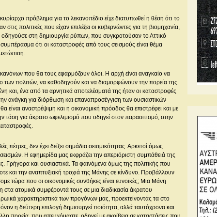
κυρίαρχο πρόβλημα για το λεκανοπέδιο είχε διατυπωθεί η θέση ότι το
αν στις πολιτικές που είχαν επιλέξει οι κυβερνώντες για τη βιομηχανία,
ους οδηγούσε στη δημιουργία ρύπων, που συγκροτούσαν το Αττικό
συμπέρασμα ότι οι καταστροφές από τους σεισμούς είναι θέμα
ιμετώπιση.
 κανόνων που θα τους εφαρμόζουν όλοι. Η αρχή είναι αναγκαίο να
ψήφο των πολιτών, να καθοδηγούν και να διαμορφώνουν την πορεία της
νη και, ένα από τα αρνητικά αποτελέσματά της ήταν οι καταστροφές
 την ανάγκη για διόρθωση και επαναπροσέγγιση των ουσιαστικών
α είναι αναστρέψιμη και η οικονομική πρόοδος θα επιστρέφει και με
ην τάση για άκρατο ωφελιμισμό που οδηγεί στον παρασιτισμό, στην
καταστροφές.
ς πέτρες, δεν έχει δείξει σημάδια σεισμικότητας. Αρκετοί όμως
 σεισμών. Η εφημερίδα μας εκφράζει την απεριόριστη συμπάθειά της
ς. Γρήγορα και ουσιαστικά. Τα φαινόμενα όμως της πολιτικής που
οτε και την αναπτυξιακή τροχιά της Μάνης σε κίνδυνο. Προβάλλουν
ομε τώρα που οι οικονομικές συνθήκες είναι ευνοϊκές; Μια Μάνη
ση στα ατομικά συμφέροντά τους σε μια διαδικασία άκρατου
ηρωικά χαρακτηριστικά των προγόνων μας, προεκτείνοντάς τα στο
Μόνον η δεύτερη επιλογή δημιουργεί ποιότητα, αλλά ταυτόχρονα και
λλη πορεία, που απευχόμαστε, οδηγεί με ακρίβεια σε καταστάσεις που