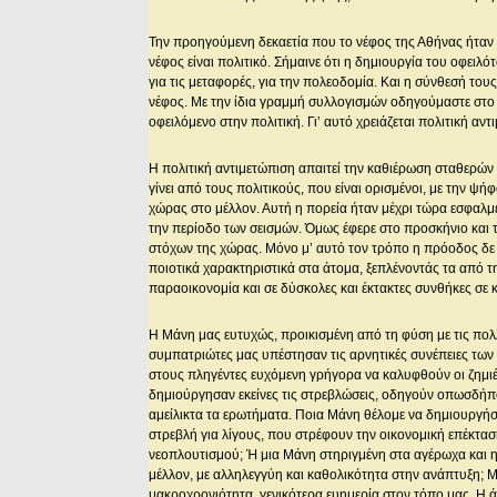
Την προηγούμενη δεκαετία που το νέφος της Αθήνας ήταν 
νέφος είναι πολιτικό. Σήμαινε ότι η δημιουργία του οφειλότ
για τις μεταφορές, για την πολεοδομία. Και η σύνθεσή τ
νέφος. Με την ίδια γραμμή συλλογισμών οδηγούμαστε στο 
οφειλόμενο στην πολιτική. Γι’ αυτό χρειάζεται πολιτική αντ
Η πολιτική αντιμετώπιση απαιτεί την καθιέρωση σταθερών
γίνει από τους πολιτικούς, που είναι ορισμένοι, με την 
χώρας στο μέλλον. Αυτή η πορεία ήταν μέχρι τώρα εσφαλμέ
την περίοδο των σεισμών. Όμως έφερε στο προσκήνιο και
στόχων της χώρας. Μόνο μ’ αυτό τον τρόπο η πρόοδος δε θ
ποιοτικά χαρακτηριστικά στα άτομα, ξεπλένοντάς τα από τ
παραοικονομία και σε δύσκολες και έκτακτες συνθήκες σε 
Η Μάνη μας ευτυχώς, προικισμένη από τη φύση με τις πολλέ
συμπατριώτες μας υπέστησαν τις αρνητικές συνέπειες των
στους πληγέντες ευχόμενη γρήγορα να καλυφθούν οι ζημιέ
δημιούργησαν εκείνες τις στρεβλώσεις, οδηγούν οπωσδήπ
αμείλικτα τα ερωτήματα. Ποια Μάνη θέλομε να δημιουργήσ
στρεβλή για λίγους, που στρέφουν την οικονομική επέκτα
νεοπλουτισμού; Ή μια Μάνη στηριγμένη στα αγέρωχα και 
μέλλον, με αλληλεγγύη και καθολικότητα στην ανάπτυξη; 
μακροχρονιότητα, γενικότερα ευημερία στον τόπο μας. Η ά