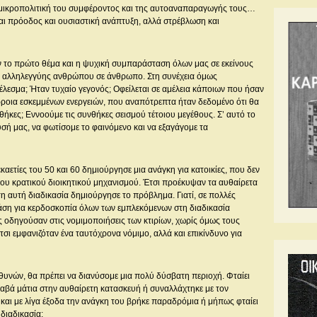
σε μικροπολιτική του συμφέροντος και της αυτοαναπαραγωγής τους…
αι πρόοδος και ουσιαστική ανάπτυξη, αλλά στρέβλωση και
ύν το πρώτο θέμα και η ψυχική συμπαράσταση όλων μας σε εκείνους
ι αλληλεγγύης ανθρώπου σε άνθρωπο. Στη συνέχεια όμως
έλεσμα; Ήταν τυχαίο γεγονός; Οφείλεται σε αμέλεια κάποιων που ήσαν
όρροια εσκεμμένων ενεργειών, που αναπότρεπτα ήταν δεδομένο ότι θα
ήκες; Εννοούμε τις συνθήκες σεισμού τέτοιου μεγέθους. Σ’ αυτό το
ή μας, να φωτίσομε το φαινόμενο και να εξαγάγομε τα
καετίες του 50 και 60 δημιούργησε μια ανάγκη για κατοικίες, που δεν
υ κρατικού διοικητικού μηχανισμού. Έτσι προέκυψαν τα αυθαίρετα
η αυτή διαδικασία δημιούργησε το πρόβλημα. Γιατί, σε πολλές
άση για κερδοσκοπία όλων των εμπλεκόμενων στη διαδικασία
ς οδηγούσαν στις νομιμοποιήσεις των κτιρίων, χωρίς όμως τους
Έτσι εμφανιζόταν ένα ταυτόχρονα νόμιμο, αλλά και επικίνδυνο για
θυνών, θα πρέπει να διανύσομε μια πολύ δύσβατη περιοχή. Φταίει
αβά μάτια στην αυθαίρετη κατασκευή ή συναλλάχτηκε με τον
α και με λίγα έξοδα την ανάγκη του βρήκε παραδρόμια ή μήπως φταίει
 διαδικασία;