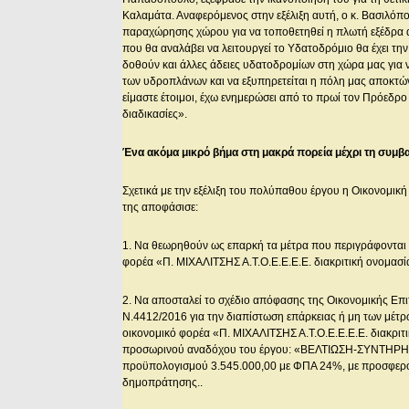
Καλαμάτα. Αναφερόμενος στην εξέλιξη αυτή, ο κ. Βασιλόπο
παραχώρησης χώρου για να τοποθετηθεί η πλωτή εξέδρα αλλ
που θα αναλάβει να λειτουργεί το Υδατοδρόμιο θα έχει την
δοθούν και άλλες άδειες υδατοδρομίων στη χώρα μας για να
των υδροπλάνων και να εξυπηρετείται η πόλη μας αποκτώντ
είμαστε έτοιμοι, έχω ενημερώσει από το πρωί τον Πρόεδρο 
διαδικασίες».
Ένα ακόμα μικρό βήμα στη μακρά πορεία μέχρι τη συμβα
Σχετικά με την εξέλιξη του πολύπαθου έργου η Οικονομι
της αποφάσισε:
1. Να θεωρηθούν ως επαρκή τα μέτρα που περιγράφονται 
φορέα «Π. ΜΙΧΑΛΙΤΣΗΣ Α.Τ.Ο.Ε.Ε.Ε.Ε. διακριτική ονομασία
2. Να αποσταλεί το σχέδιο απόφασης της Οικονομικής Επ
Ν.4412/2016 για την διαπίστωση επάρκειας ή μη των μέτ
οικονομικό φορέα «Π. ΜΙΧΑΛΙΤΣΗΣ Α.Τ.Ο.Ε.Ε.Ε.Ε. διακριτι
προσωρινού αναδόχου του έργου: «ΒΕΛΤΙΩΣΗ-ΣΥΝΤΗΡ
προϋπολογισμού 3.545.000,00 με ΦΠΑ 24%, με προσφερό
δημοπράτησης..