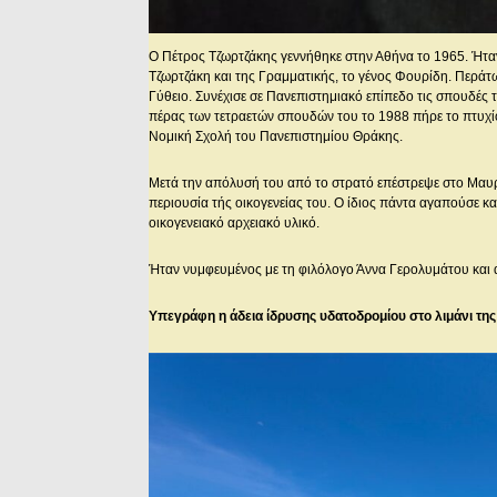
Ο Πέτρος Τζωρτζάκης γεννήθηκε στην Αθήνα το 1965. Ήτα
Τζωρτζάκη και της Γραμματικής, το γένος Φουρίδη. Περάτω
Γύθειο. Συνέχισε σε Πανεπιστημιακό επίπεδο τις σπουδές τ
πέρας των τετραετών σπουδών του το 1988 πήρε το πτυχ
Νομική Σχολή του Πανεπιστημίου Θράκης.
Μετά την απόλυσή του από το στρατό επέστρεψε στο Μαυρ
περιουσία τής οικογενείας του. Ο ίδιος πάντα αγαπούσε κ
οικογενειακό αρχειακό υλικό.
Ήταν νυμφευμένος με τη φιλόλογο Άννα Γερολυμάτου και α
Υπεγράφη η άδεια ίδρυσης υδατοδρομίου στο λιμάνι τη