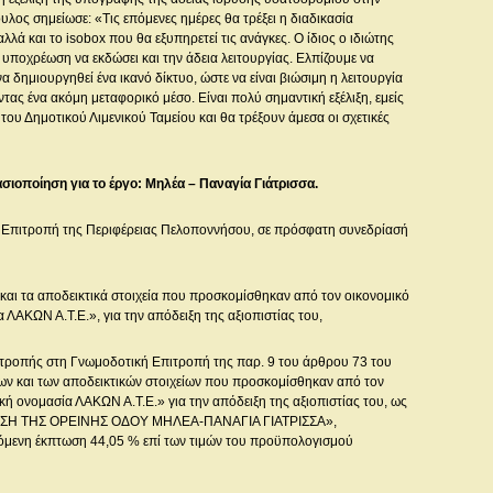
υλος σημείωσε: «Τις επόμενες ημέρες θα τρέξει η διαδικασία
ά και το isobox που θα εξυπηρετεί τις ανάγκες. Ο ίδιος ο ιδιώτης
 υποχρέωση να εκδώσει και την άδεια λειτουργίας. Ελπίζουμε να
 δημιουργηθεί ένα ικανό δίκτυο, ώστε να είναι βιώσιμη η λειτουργία
ας ένα ακόμη μεταφορικό μέσο. Είναι πολύ σημαντική εξέλιξη, εμείς
του Δημοτικού Λιμενικού Ταμείου και θα τρέξουν άμεσα οι σχετικές
σιοποίηση για το έργο: Μηλέα – Παναγία Γιάτρισσα.
κή Επιτροπή της Περιφέρειας Πελοποννήσου, σε πρόσφατη συνεδρίασή
και τα αποδεικτικά στοιχεία που προσκομίσθηκαν από τον οικονομικό
 ΛΑΚΩΝ Α.Τ.Ε.», για την απόδειξη της αξιοπιστίας του,
ιτροπής στη Γνωμοδοτική Επιτροπή της παρ. 9 του άρθρου 73 του
ρων και των αποδεικτικών στοιχείων που προσκομίσθηκαν από τον
κή ονομασία ΛΑΚΩΝ Α.Τ.Ε.» για την απόδειξη της αξιοπιστίας του, ως
ΗΣΗ ΤΗΣ ΟΡΕΙΝΗΣ ΟΔΟΥ ΜΗΛΕΑ-ΠΑΝΑΓΙΑ ΓΙΑΤΡΙΣΣΑ»,
μενη έκπτωση 44,05 % επί των τιμών του προϋπολογισμού