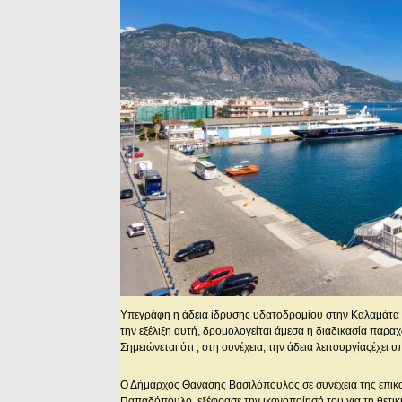
Υπεγράφη η άδεια ίδρυσης υδατοδρομίου στην Καλαμάτ
την εξέλιξη αυτή, δρομολογείται άμεσα η διαδικασία παρ
Σημειώνεται ότι , στη συνέχεια, την άδεια λειτουργίαςέχει
Ο Δήμαρχος Θανάσης Βασιλόπουλος σε συνέχεια της επικ
Παπαδόπουλο, εξέφρασε την ικανοποίησή του για τη θετικ