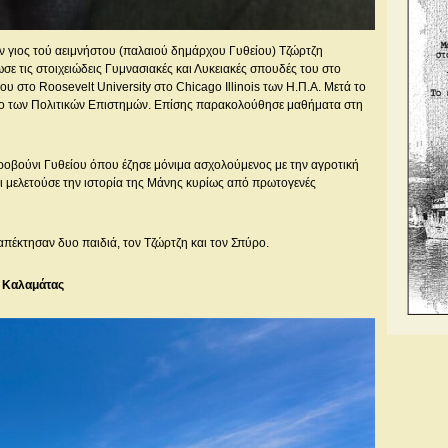
ν γιος τού αειμνήστου (παλαιού δημάρχου Γυθείου) Τζώρτζη
σε τις στοιχειώδεις Γυμνασιακές και Λυκειακές σπουδές του στο
ου στο Roosevelt University στο Chicago Illinois των Η.Π.Α. Μετά το
ίο των Πολιτικών Επιστημών. Επίσης παρακολούθησε μαθήματα στη
οβούνι Γυθείου όπου έζησε μόνιμα ασχολούμενος με την αγροτική
αι μελετούσε την ιστορία της Μάνης κυρίως από πρωτογενές
πέκτησαν δυο παιδιά, τον Τζώρτζη και τον Σπύρο.
ς Καλαμάτας