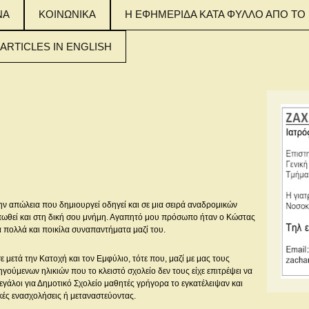
ΝΑ
ΚΟΙΝΩΝΙΚΑ
Η ΕΦΗΜΕΡΙΔΑ ΚΑΤΑ ΦΥΛΛΟ ΑΠΟ ΤΟ 
 ARTICLES IN ENGLISH
 MAIN ARTICLES
NGLISH
 MAIN ARTICLES
NGLISH
 MAIN ARTICLES
NGLISH
ν απώλεια που δημιουργεί οδηγεί και σε μια σειρά αναδρομικών
πωθεί και στη δική σου μνήμη. Αγαπητό μου πρόσωπο ήταν ο Κώστας
 πολλά και ποικίλα συναπαντήματα μαζί του.
 μετά την Κατοχή και τον Εμφύλιο, τότε που, μαζί με μας τους
ηγούμενων ηλικιών που το κλειστό σχολείο δεν τους είχε επιτρέψει να
γάλοι για Δημοτικό Σχολείο μαθητές γρήγορα το εγκατέλειψαν και
ές ενασχολήσεις ή μεταναστεύοντας.