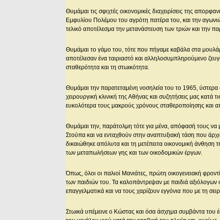
Θυμάμαι τις σφιχτές οικονομικές διαχειρίσεις της απορφαν
Εμφυλίου Πολέμου του αγρότη πατέρα του, και την αγωνιώ
τελικό αποτέλεσμα την μετανάστευση των τριών και την π
Θυμάμαι το γάμο του, τότε που πήγαμε καβάλα στα μουλάρ
αποτέλεσαν ένα ταιριαστό και αλληλοσυμπληρούμενο ζευγάρι
σταθερότητα και τη στωικότητα.
Θυμάμαι την παρατεταμένη νοσηλεία του το 1965, ύστερα 
χειρουργική κλινική της Αθήνας και συζητήσεις μας κατά τ
ευκολότερα τους μακρούς χρόνους σταθεροποίησης και α
Θυμάμαι την, παράτολμη τότε για μένα, απόφασή τους να 
Στούπα και να ενταχθούν στην αναπτυξιακή τάση που άρχι
δικαιώθηκε απόλυτα και τη μετέπειτα οικονομική άνθηση τη
των μεταπωλήσεων γης και των οικοδομικών έργων.
Όπως, όλοι οι παλιοί Μανιάτες, πρώτη οικογενειακή φροντ
των παιδιών του. Τα καλοπάντρεψαν με παιδιά αξιόλογων ο
επαγγελματικά και να τους χαρίζουν εγγόνια που με τη σε
Στωικά υπέμεινε ο Κώστας και όσα άσχημα συμβάντα του έ