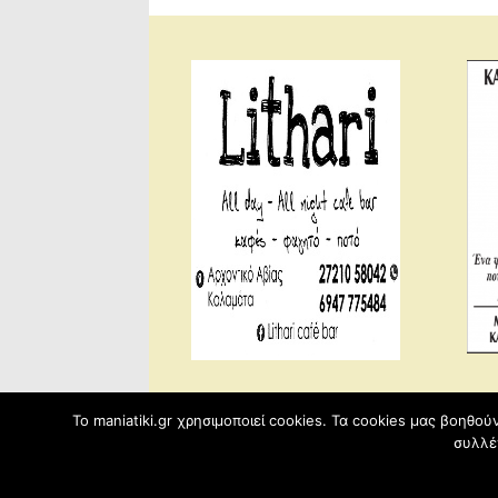
To maniatiki.gr χρησιμοποιεί cookies. Τα cookies μας βοηθο
συλλέ
Κατασκευασμένο με WordPress