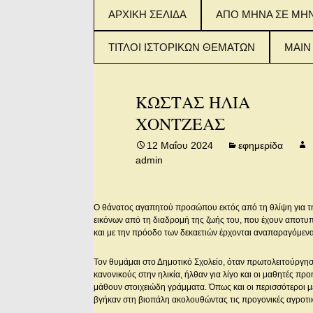
Μετάβαση
ΑΡΧΙΚΗ ΣΕΛΙΔΑ
ΑΠΟ ΜΗΝΑ ΣΕ ΜΗ
σε
περιεχόμενο
ΤΙΤΛΟΙ ΙΣΤΟΡΙΚΩΝ ΘΕΜΑΤΩΝ
MAIN
ΤΙΤΛΟΙ ΙΣΤΟΡΙΚΟΥ
2015
ΘΕΜΑΤΟΣ (ΦΥΛΛΑ 1-
IN E
ΚΩΣΤΑΣ ΗΛΙΑ
100)
ΧΟΝΤΖΕΑΣ
2016
ΤΙΤΛΟΙ ΙΣΤΟΡΙΚΟΥ
IN E
ΘΕΜΑΤΟΣ (ΦΥΛΛΑ
12 Μαΐου 2024
εφημερίδα
101-200)
admin
2017
IN E
ΤΙΤΛΟΙ ΙΣΤΟΡΙΚΟΥ
ΘΕΜΑΤΟΣ (ΑΠΟ
ΦΥΛΛΟ 201 – 300)
Ο θάνατος αγαπητού προσώπου εκτός από τη θλίψη για τη
εικόνων από τη διαδρομή της ζωής του, που έχουν αποτυ
και με την πρόοδο των δεκαετιών έρχονται αναπαραγόμενα
Τον θυμάμαι στο Δημοτικό Σχολείο, όταν πρωτολειτούργησε
κανονικούς στην ηλικία, ήλθαν για λίγο και οι μαθητές προ
μάθουν στοιχειώδη γράμματα. Όπως και οι περισσότεροι με
βγήκαν στη βιοπάλη ακολουθώντας τις προγονικές αγροτικ