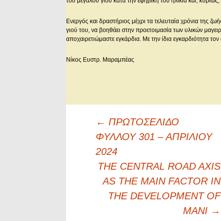
του μεγάλου γιού κατά την εφηβική του ηλικία και, κυρίως,
Ενεργός και δραστήριος μέχρι τα τελευταία χρόνια της ζω
γιού του, να βοηθάει στην προετοιμασία των υλικών μαγειρ
αποχαιρετιώμαστε εγκάρδια. Με την ίδια εγκαρδιότητα το
Νίκος Ευστρ. Μαραμπέας
Πλοήγηση
←
ΠΡΩΤΟΣΕΛΙΔΟ
άρθρων
ΦΥΛΛΟΥ 301 – ΑΠΡΙΛΙΟΥ
2024
THE CENTRAL ROAD AXIS
AS THE MAIN FACTOR IN
THE DEVELOPMENT OF
MANI
→