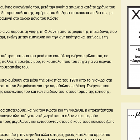
ισμένης οικογένειάς του, μετά την αναίτια απώλεια κατά τα χρόνια του
δη προσπάθεια της μητέρας του θα ζήσει τα τέσσερα παιδιά της, με
αραμονή στο χωριό μόνο του Κώστα.
ια να πάρομε τη νύφη, τη Φιλάνθη από το χωριό της τη Σαϊδόνα, που
, εκείνη με την έμπνευση και την κινητικότητα και εκείνος με τη
από τραυματισμό του μετά από επιπόλαιη ενέργεια φίλου του, σε
ις πολλές επισκέψεις μου, το κομπολόι που του πήγα για να περνάει
ποθεραπείας του.
μετακομίσουν στα μέσα της δεκαετίας του 1970 από το Νιοχώρι στη
σε τότε να διαφαίνεται για την παραθαλάσσια Μάνη. Ενέργεια που
ς οικογένειάς του και των παιδιών του, στους τομείς της εστίασης,
ίδα αποτελούσε, και για τον Κώστα και τη Φιλάνθη, η αποκατάσταση
ικογενειών από γειτονικά χωριά και τα είδαν να ευημερούν
ιρά τους μεγάλωναν και εντάσσονταν στους δικούς τους κύκλους ζωής.
φερε η ζωή: την αιφνίδια αλλά ευτυχώς χωρίς κατάλοιπα αρρώστια