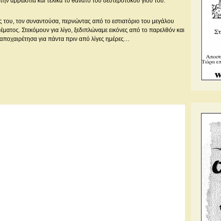
 την αρρώστια και τελικά το θάνατο του δευτερότοκου γιού του.
ής του, τον συναντούσα, περνώντας από το εστιατόριο του μεγάλου
έματος. Στεκόμουν για λίγο, ξεδιπλώναμε εικόνες από το παρελθόν και
ν αποχαιρέτησα για πάντα πριν από λίγες ημέρες…