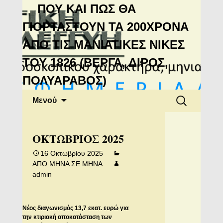
Μανιάτικη
ΠΟΥ ΚΑΙ ΠΩΣ ΘΑ
Αλληλεγγύη
ΓΙΟΡΤΑΣΤΟΥΝ ΤΑ 200ΧΡΟΝΑ
ΑΠΟ ΤΙΣ ΜΑΝΙΑΤΙΚΕΣ ΝΙΚΕΣ
ΤΟΥ 1826 (ΒΕΡΓΑ, ΔΙΡΟΣ,
ΠΟΛΥΑΡΑΒΟΣ)
Μετάβαση
Αναζήτηση
Μενού
σε
για:
περιεχόμενο
ΟΚΤΩΒΡΙΟΣ 2025
16 Οκτωβρίου 2025
ΑΠΟ ΜΗΝΑ ΣΕ ΜΗΝΑ
admin
Νέος διαγωνισμός 13,7 εκατ. ευρώ για
την κτιριακή αποκατάσταση των