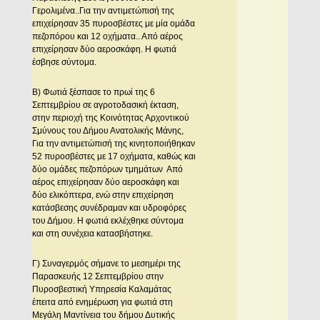
Γερολιμένα..Για την αντιμετώπισή της
επιχείρησαν 35 πυροσβέστες με μία ομάδα
πεζοπόρου και 12 οχήματα.. Από αέρος
επιχείρησαν δύο αεροσκάφη. Η φωτιά
έσβησε σύντομα.
Β) Φωτιά ξέσπασε το πρωί της 6
Σεπτεμβρίου σε αγροτοδασική έκταση,
στην περιοχή της Κοινότητας Αρχοντικού
Σμύνους του Δήμου Ανατολικής Μάνης,
Για την αντιμετώπισή της κινητοποιήθηκαν
52 πυροσβέστες με 17 οχήματα, καθώς και
δύο ομάδες πεζοπόρων τμημάτων Από
αέρος επιχείρησαν δύο αεροσκάφη και
δύο ελικόπτερα, ενώ στην επιχείρηση
κατάσβεσης συνέδραμαν και υδροφόρες
του Δήμου. Η φωτιά εκλέχθηκε σύντομα
και στη συνέχεια κατασβήστηκε.
Γ) Συναγερμός σήμανε το μεσημέρι της
Παρασκευής 12 Σεπτεμβρίου στην
Πυροσβεστική Υπηρεσία Καλαμάτας
έπειτα από ενημέρωση για φωτιά στη
Μεγάλη Μαντίνεια του δήμου Δυτικής