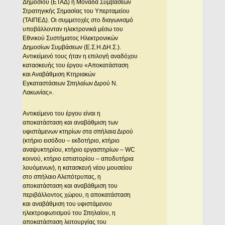
Δημοσίου (ΕΤΑΔ) η Μονάδα Συμβάσεων
Στρατηγικής Σημασίας του Υπερταμείου
(ΤΑΙΠΕΔ). Οι συμμετοχές στο διαγωνισμό
υποβάλλονταν ηλεκτρονικά μέσω του
Εθνικού Συστήματος Ηλεκτρονικών
Δημοσίων Συμβάσεων (Ε.Σ.Η.ΔΗ.Σ.).
Αντικείμενό τους ήταν η επιλογή αναδόχου
κατασκευής του έργου «Αποκατάσταση
και Αναβάθμιση Κτηριακών
Εγκαταστάσεων Σπηλαίων Διρού Ν.
Λακωνίας».
Αντικείμενο του έργου είναι η
αποκατάσταση και αναβάθμιση των
υφιστάμενων κτηρίων στα σπήλαια Διρού
(κτήριο εισόδου – εκδοτήριο, κτήριο
αναψυκτηρίου, κτήριο εργαστηρίων – WC
κοινού, κτήριο εστιατορίου – αποδυτήρια
λουόμενων), η κατασκευή νέου μουσείου
στο σπήλαιο Αλεπότρυπας, η
αποκατάσταση και αναβάθμιση του
περιβάλλοντος χώρου, η αποκατάσταση
και αναβάθμιση του υφιστάμενου
ηλεκτροφωτισμού του Σπηλαίου, η
αποκατάσταση λειτουργίας του