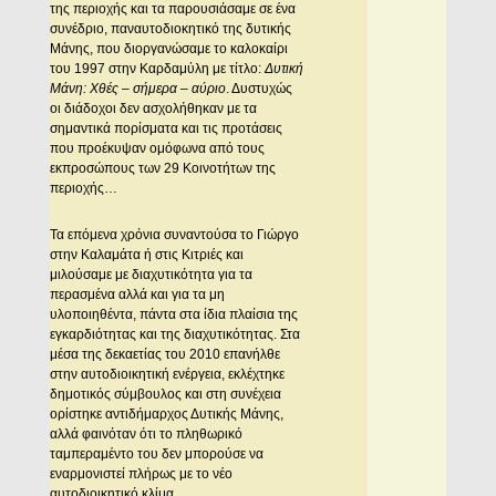
της περιοχής και τα παρουσιάσαμε σε ένα
συνέδριο, παναυτοδιοκητικό της δυτικής
Μάνης, που διοργανώσαμε το καλοκαίρι
του 1997 στην Καρδαμύλη με τίτλο:
Δυτική
Μάνη: Χθές – σήμερα – αύριο
. Δυστυχώς
οι διάδοχοι δεν ασχολήθηκαν με τα
σημαντικά πορίσματα και τις προτάσεις
που προέκυψαν ομόφωνα από τους
εκπροσώπους των 29 Κοινοτήτων της
περιοχής…
Τα επόμενα χρόνια συναντούσα το Γιώργο
στην Καλαμάτα ή στις Κιτριές και
μιλούσαμε με διαχυτικότητα για τα
περασμένα αλλά και για τα μη
υλοποιηθέντα, πάντα στα ίδια πλαίσια της
εγκαρδιότητας και της διαχυτικότητας. Στα
μέσα της δεκαετίας του 2010 επανήλθε
στην αυτοδιοικητική ενέργεια, εκλέχτηκε
δημοτικός σύμβουλος και στη συνέχεια
ορίστηκε αντιδήμαρχος Δυτικής Μάνης,
αλλά φαινόταν ότι το πληθωρικό
ταμπεραμέντο του δεν μπορούσε να
εναρμονιστεί πλήρως με το νέο
αυτοδιοικητικό κλίμα.