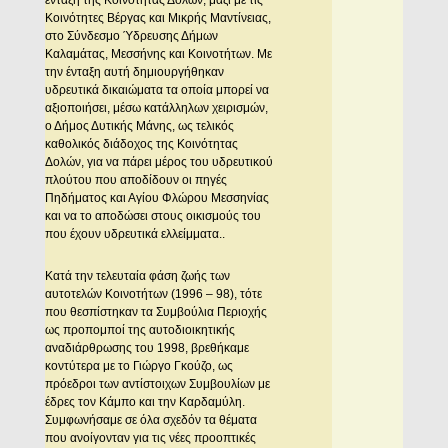
ένταξη της Κοινότητας Δολών, μαζί με τις
Κοινότητες Βέργας και Μικρής Μαντίνειας,
στο Σύνδεσμο Ύδρευσης Δήμων
Καλαμάτας, Μεσσήνης και Κοινοτήτων. Με
την ένταξη αυτή δημιουργήθηκαν
υδρευτικά δικαιώματα τα οποία μπορεί να
αξιοποιήσει, μέσω κατάλληλων χειρισμών,
ο Δήμος Δυτικής Μάνης, ως τελικός
καθολικός διάδοχος της Κοινότητας
Δολών, για να πάρει μέρος του υδρευτικού
πλούτου που αποδίδουν οι πηγές
Πηδήματος και Αγίου Φλώρου Μεσσηνίας
και να το αποδώσει στους οικισμούς του
που έχουν υδρευτικά ελλείμματα..
Κατά την τελευταία φάση ζωής των
αυτοτελών Κοινοτήτων (1996 – 98), τότε
που θεσπίστηκαν τα Συμβούλια Περιοχής
ως προπομποί της αυτοδιοικητικής
αναδιάρθρωσης του 1998, βρεθήκαμε
κοντύτερα με το Γιώργο Γκούζο, ως
πρόεδροι των αντίστοιχων Συμβουλίων με
έδρες τον Κάμπο και την Καρδαμύλη.
Συμφωνήσαμε σε όλα σχεδόν τα θέματα
που ανοίγονταν για τις νέες προοπτικές