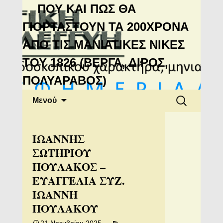
Μανιάτικη
ΠΟΥ ΚΑΙ ΠΩΣ ΘΑ
Αλληλεγγύη
ΓΙΟΡΤΑΣΤΟΥΝ ΤΑ 200ΧΡΟΝΑ
ΑΠΟ ΤΙΣ ΜΑΝΙΑΤΙΚΕΣ ΝΙΚΕΣ
ΤΟΥ 1826 (ΒΕΡΓΑ, ΔΙΡΟΣ,
ΠΟΛΥΑΡΑΒΟΣ)
Μετάβαση
Αναζήτηση
Μενού
σε
για:
περιεχόμενο
ΙΩΑΝΝΗΣ
ΣΩΤΗΡΙΟΥ
ΠΟΥΛΑΚΟΣ –
ΕΥΑΓΓΕΛΙΑ ΣΥΖ.
ΙΩΑΝΝΗ
ΠΟΥΛΑΚΟΥ