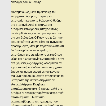
διάδοχός του, ο Γιάννης.
Σύντομα όμως, μετά τη διάνοιξη του
επαρχιακού δρόμου, το εμπόριο
μετατοπίστηκε από το θαλασσινό δρόμο
στο στεριανό. Αυτό επέβαλλε στις
εμπορικές επιχειρήσεις υποχρεωτικές
αναδιαρθρώσεις για να προσαρμοστούν
στα νέα δεδομένα. Ο Γιάννης είχε όλη την
εφευρετικότητα για να κάνει τις αναγκαίες
προσαρμογές, ίσως με παραπάνω από ότι
θα ήταν φρόνιμο και ασφαλές. Η
μετατόπιση της επιχείρησης σε ευρύτερο
χώρο και η δημιουργία ελαιοτριβείου ήταν
πετυχημένες ως ενέργειες, δεδομένου ότι
είχαν κοντινή πρόσβαση στον επαρχιακό
δρόμο και άμεση επαφή με τον κοντινό
ελαιώνα που δημιουργείτο σταδιακά με τη
μετατροπή της σιτοκαλλιέργειας σε
ελαιοκαλλιέργεια. Κινήθηκε
αποτελεσματικά αρκετά χρόνια, αλλά στο
εμπόριο οι αστοχίες παράγουν σωρευτικά
αποτελέσματα… Μετά από
σκαμπανεβάσματα η επιχείρηση, που
πέρασε σταδιακά στο γιό του Δημήτρη και