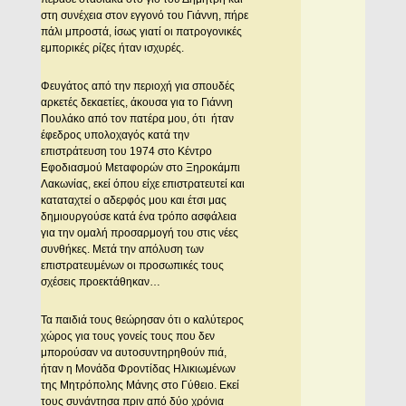
στη συνέχεια στον εγγονό του Γιάννη, πήρε
πάλι μπροστά, ίσως γιατί οι πατρογονικές
εμπορικές ρίζες ήταν ισχυρές.
Φευγάτος από την περιοχή για σπουδές
αρκετές δεκαετίες, άκουσα για το Γιάννη
Πουλάκο από τον πατέρα μου, ότι ήταν
έφεδρος υπολοχαγός κατά την
επιστράτευση του 1974 στο Κέντρο
Εφοδιασμού Μεταφορών στο Ξηροκάμπι
Λακωνίας, εκεί όπου είχε επιστρατευτεί και
καταταχτεί ο αδερφός μου και έτσι μας
δημιουργούσε κατά ένα τρόπο ασφάλεια
για την ομαλή προσαρμογή του στις νέες
συνθήκες. Μετά την απόλυση των
επιστρατευμένων οι προσωπικές τους
σχέσεις προεκτάθηκαν…
Τα παιδιά τους θεώρησαν ότι ο καλύτερος
χώρος για τους γονείς τους που δεν
μπορούσαν να αυτοσυντηρηθούν πιά,
ήταν η Μονάδα Φροντίδας Ηλικιωμένων
της Μητρόπολης Μάνης στο Γύθειο. Εκεί
τους συνάντησα πριν από δύο χρόνια