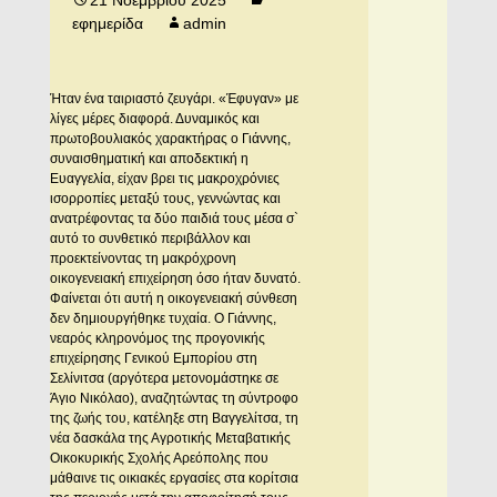
21 Νοεμβρίου 2025
εφημερίδα
admin
Ήταν ένα ταιριαστό ζευγάρι. «Έφυγαν» με
λίγες μέρες διαφορά. Δυναμικός και
πρωτοβουλιακός χαρακτήρας ο Γιάννης,
συναισθηματική και αποδεκτική η
Ευαγγελία, είχαν βρει τις μακροχρόνιες
ισορροπίες μεταξύ τους, γεννώντας και
ανατρέφοντας τα δύο παιδιά τους μέσα σ`
αυτό το συνθετικό περιβάλλον και
προεκτείνοντας τη μακρόχρονη
οικογενειακή επιχείρηση όσο ήταν δυνατό.
Φαίνεται ότι αυτή η οικογενειακή σύνθεση
δεν δημιουργήθηκε τυχαία. Ο Γιάννης,
νεαρός κληρονόμος της προγονικής
επιχείρησης Γενικού Εμπορίου στη
Σελίνιτσα (αργότερα μετονομάστηκε σε
Άγιο Νικόλαο), αναζητώντας τη σύντροφο
της ζωής του, κατέληξε στη Βαγγελίτσα, τη
νέα δασκάλα της Αγροτικής Μεταβατικής
Οικοκυρικής Σχολής Αρεόπολης που
μάθαινε τις οικιακές εργασίες στα κορίτσια