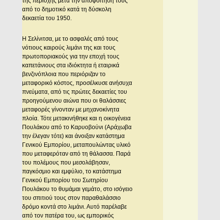
της περιοχής μετά την αποφοίτησή τους
από το δημοτικό κατά τη δύσκολη
δεκαετία του 1950.
Η Σελίνιτσα, με το ασφαλές από τους
νότιους καιρούς λιμάνι της και τους
πρωτοποριακούς για την εποχή τους
καπετάνιους στα ιδιόκτητα ή εταιρικά
βενζινόπλοια που περιόριζαν το
μεταφορικό κόστος, προσέλκυσε ανήσυχα
πνεύματα, από τις πρώτες δεκαετίες του
προηγούμενου αιώνα που οι θαλάσσιες
μεταφορές γίνονταν με μηχανοκίνητα
πλοία. Τότε μετακινήθηκε και η οικογένεια
Πουλάκου από το Καρυοβούνι (Αράχωβα
την έλεγαν τότε) και άνοιξαν κατάστημα
Γενικού Εμπορίου, μεταπουλώντας υλικό
που μεταφερόταν από τη θάλασσα. Παρά
του πολέμους που μεσολάβησαν,
παγκόσμιο και εμφύλιο, το κατάστημα
Γενικού Εμπορίου του Σωτηρίου
Πουλάκου το θυμάμαι γεμάτο, στο ισόγειο
του σπιτιού τους στον παραθαλάσσιο
δρόμο κοντά στο λιμάνι. Αυτό παρέλαβε
από τον πατέρα του, ως εμπορικός