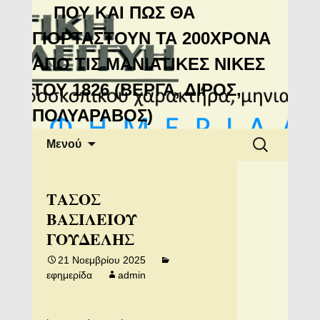
Μανιάτικη
ΠΟΥ ΚΑΙ ΠΩΣ ΘΑ
Αλληλεγγύη
ΓΙΟΡΤΑΣΤΟΥΝ ΤΑ 200ΧΡΟΝΑ
ΑΠΟ ΤΙΣ ΜΑΝΙΑΤΙΚΕΣ ΝΙΚΕΣ
ΤΟΥ 1826 (ΒΕΡΓΑ, ΔΙΡΟΣ,
ΠΟΛΥΑΡΑΒΟΣ)
Μετάβαση
Αναζήτηση
Μενού
σε
για:
περιεχόμενο
ΤΑΣΟΣ
ΒΑΣΙΛΕΙΟΥ
ΓΟΥΔΕΛΗΣ
21 Νοεμβρίου 2025
εφημερίδα
admin