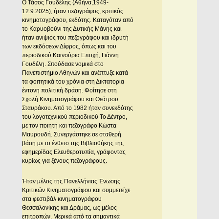
Ο Τάσος Γουδέλης (Αθήνα,1949-
12.9.2025), ήταν πεζογράφος, κριτικός
κινηματογράφου, εκδότης. Καταγόταν από
το Καρυοβούνι της Δυτικής Μάνης και
ήταν ανιψιός του πεζογράφου και ιδρυτή
των εκδόσεων Δίφρος, όπως και του
περιοδικού Καινούρια Εποχή, Γιάννη
Γουδέλη. Σπούδασε νομικά στο
Πανεπιστήμιο Αθηνών και ανέπτυξε κατά
τα φοιτητικά του χρόνια στη Δικτατορία
έντονη πολιτική δράση. Φοίτησε στη
Σχολή Κινηματογράφου και Θεάτρου
Σταυράκου. Από το 1982 ήταν συνεκδότης
του λογοτεχνικού περιοδικού Το Δέντρο,
με τον ποιητή και πεζογράφο Κώστα
Μαυρουδή. Συνεργάστηκε σε σταθερή
βάση με το ένθετο της Βιβλιοθήκης της
εφημερίδας Ελευθεροτυπία, γράφοντας
κυρίως για ξένους πεζογράφους.
Ήταν μέλος της Πανελλήνιας Ένωσης
Κριτικών Κινηματογράφου και συμμετείχε
στα φεστιβάλ κινηματογράφου
Θεσσαλονίκης και Δράμας, ως μέλος
επιτροπών. Μερικά από τα σημαντικά