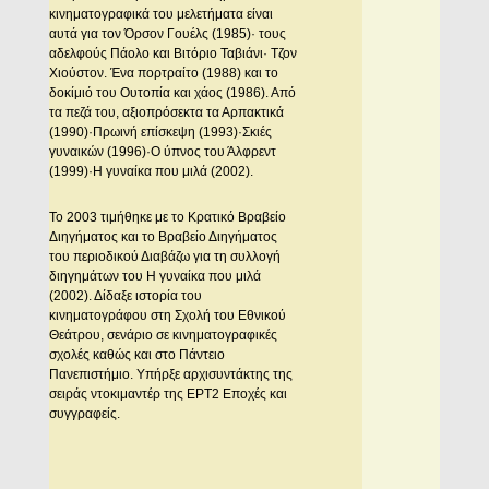
κινηματογραφικά του μελετήματα είναι
αυτά για τον Όρσον Γουέλς (1985)· τους
αδελφούς Πάολο και Βιτόριο Ταβιάνι· Τζον
Χιούστον. Ένα πορτραίτο (1988) και το
δοκίμιό του Ουτοπία και χάος (1986). Από
τα πεζά του, αξιοπρόσεκτα τα Αρπακτικά
(1990)·Πρωινή επίσκεψη (1993)·Σκιές
γυναικών (1996)·Ο ύπνος του Άλφρεντ
(1999)·Η γυναίκα που μιλά (2002).
Το 2003 τιμήθηκε με το Κρατικό Βραβείο
Διηγήματος και το Βραβείο Διηγήματος
του περιοδικού Διαβάζω για τη συλλογή
διηγημάτων του Η γυναίκα που μιλά
(2002). Δίδαξε ιστορία του
κινηματογράφου στη Σχολή του Εθνικού
Θεάτρου, σενάριο σε κινηματογραφικές
σχολές καθώς και στο Πάντειο
Πανεπιστήμιο. Υπήρξε αρχισυντάκτης της
σειράς ντοκιμαντέρ της ΕΡΤ2 Εποχές και
συγγραφείς.