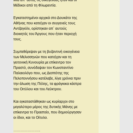
Μια απ` αυτές τις οικογένειες ήταν και οι
Μέδικοι από τη Φλωρεντία.
Εγκατεστημένοι αρχικά στο Δουκάτο της
Αθήνας που κατείχαν οι συγγενείς τους
Αντζαγιόλι, ορίστηκαν απ` αυτούς
διοικητές του Άργους που ήταν περιοχή
τους.
Συμπεθέρεψαν με τη βυζαντινή οικογένεια
των Μελισσηνών που κατείχαν και τη
γειτονική Κυνουρία με επίκεντρο τον
Πραστό, συνόδεψαν τον Κωνσταντίνο
Παλαιολόγο που, ως Δεσπότης της
Πελοποννήσου κατέλαβε, λίγα χρόνια πριν
την άλωση της Πόλης, τα φράγκικα κάστρα
του Οιτύλου και του Λεύκτρου.
Και εγκαταστάθηκαν ως κυρίαρχοι στο
μεγαλύτερο μέρος της δυτικής Μάνης με
επίκεντρα το Πραστείο, που δημιούργησαν
οι ίδιοι, και το Οίτυλο.
…………………..