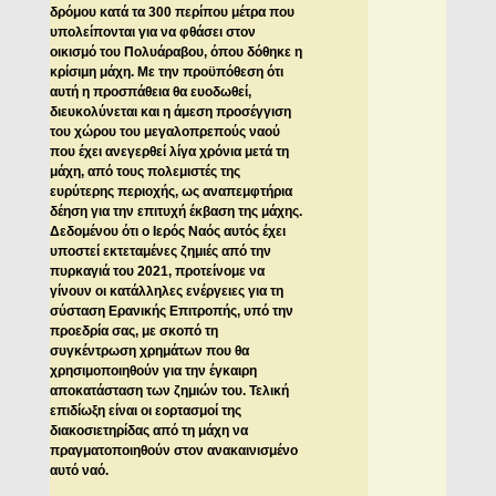
δρόμου κατά τα 300 περίπου μέτρα που
υπολείπονται για να φθάσει στον
οικισμό του Πολυάραβου, όπου δόθηκε η
κρίσιμη μάχη. Με την προϋπόθεση ότι
αυτή η προσπάθεια θα ευοδωθεί,
διευκολύνεται και η άμεση προσέγγιση
του χώρου του μεγαλοπρεπούς ναού
που έχει ανεγερθεί λίγα χρόνια μετά τη
μάχη, από τους πολεμιστές της
ευρύτερης περιοχής, ως αναπεμφτήρια
δέηση για την επιτυχή έκβαση της μάχης.
Δεδομένου ότι ο Ιερός Ναός αυτός έχει
υποστεί εκτεταμένες ζημιές από την
πυρκαγιά του 2021, προτείνομε να
γίνουν οι κατάλληλες ενέργειες για τη
σύσταση Ερανικής Επιτροπής, υπό την
προεδρία σας, με σκοπό τη
συγκέντρωση χρημάτων που θα
χρησιμοποιηθούν για την έγκαιρη
αποκατάσταση των ζημιών του. Τελική
επιδίωξη είναι οι εορτασμοί της
διακοσιετηρίδας από τη μάχη να
πραγματοποιηθούν στον ανακαινισμένο
αυτό ναό.