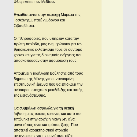
Φλωρεντίας των Μεδίκων.
Εγκαθίστανται στην περιοχή Μαρέμα της
Τοσκάνης, μεταξύ Λιβόρνου και
Σιβιταβέτσια.
Οι πληροφορίες, που υπήρξαν κατά την
πρώτη περίοδο, μας ενημερώνουν για τον
θρησκευτικό εκλατινισμό τους σε σύντομο
χρόνο και για τις διοικητικές ενέργειες που
αποσκοπούσαν στην αφομοίωσή τους.
Απομένει η εκδήλωση βούλησης από τους
δήμους της Μάνης για συντονισμένη
επιστημονική έρευνα που θα επιδιώξει την
ανάσυρση στοιχείων μετεξέλιξης και αυτής
της μετανάστευσης.
Θα συμβάλλει ασφαλώς για τη θετική
έκβαση μιας τέτοιας έρευνας και αυτό που
ειπώθηκε στην αρχή: η Μάνη δεν είναι
μόνο τόπος είναι και τρόπος ζωής. Που
αποτελεί χαρακτηριστικό στοιχείο
αναγνώρισης για τις μανιάτικες ρίζες.