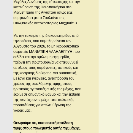
Μεγάλες Δυνάμεις της τότε εποχής και την
κατακύρωση της Πελοποννήσου στο
Μεχμέτ πασά της Αιγύπτου όπως είχε
συμφωνήσει με το Σουλτάνο της
Οθωμανικής Αυτοκρατορίας Μαχμούτ Β΄.
Με την ευκαιρία της διακοσιετηρίδας από
την επέτειο, που συμπληρώνεται τον
Αύγουστο του 2026, το μη κερδοσκοπικό
σωματείο ΜΑΝΙΑΤΙΚΗ ΑΛΛΗΛΕΓΓΥΗ που
εκδίδει και την ομώνυμη εφημερίδα,
παίρνει την πρωτοβουλία να απευθυνθεί
σε όλους τους παράγοντες, τοπικούς και
της κεντρικής διοίκησης, για ουσιαστική,
με έργα και ενέργειες, ανταπόδοση του
χρέους της οφειλόμενης τιμής, στους
ηρωικούς αγωνιστές αυτής της μάχης, που
έκρινε σε σημαντικό βαθμό και την έκβαση
της πεντάχρονης μέχρι τότε πολεμικής
προσπάθειας για απελευθέρωση της
χώρας μας.
Θεωρούμε ότι, ουσιαστική απόδοση
τιμής στους πολεμιστές αυτής της μάχης,