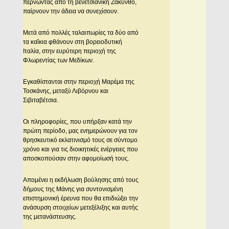
περνώντας από τη βενετσιάνικη Ζάκυνθο,
παίρνουν την άδεια να συνεχίσουν.
Μετά από πολλές ταλαιπωρίες τα δύο από
τα καΐκια φθάνουν στη βορειοδυτική
Ιταλία, στην ευρύτερη περιοχή της
Φλωρεντίας των Μεδίκων.
Εγκαθίστανται στην περιοχή Μαρέμα της
Τοσκάνης, μεταξύ Λιβόρνου και
Σιβιταβέτσια.
Οι πληροφορίες, που υπήρξαν κατά την
πρώτη περίοδο, μας ενημερώνουν για τον
θρησκευτικό εκλατινισμό τους σε σύντομο
χρόνο και για τις διοικητικές ενέργειες που
αποσκοπούσαν στην αφομοίωσή τους.
Απομένει η εκδήλωση βούλησης από τους
δήμους της Μάνης για συντονισμένη
επιστημονική έρευνα που θα επιδιώξει την
ανάσυρση στοιχείων μετεξέλιξης και αυτής
της μετανάστευσης.