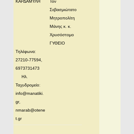
ΚΑΡΔΑΜΥΛΗ
Τον
Σεβασμιώτατο
Μητροπολίτη
Μάνης κ. κ.
Χρυσόστομο
ΓΥΘΕΙΟ
Τηλέφωνα:
27210-77594,
6973731473
Ηλ.
Ταχυδρομείο:
info@manatiki.
gr,
nmarab@otene
t.gr