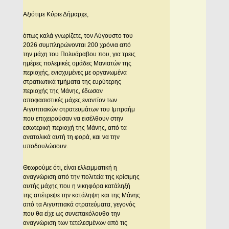
Αξιότιμε Κύριε Δήμαρχε,
όπως καλά γνωρίζετε, τον Αύγουστο του
2026 συμπληρώνονται 200 χρόνια από
την μάχη του Πολυάραβου που, για τρεις
ημέρες πολεμικές ομάδες Μανιατών της
περιοχής, ενισχυμένες με οργανωμένα
στρατιωτικά τμήματα της ευρύτερης
περιοχής της Μάνης, έδωσαν
αποφασιστικές μάχες εναντίον των
Αιγυπτιακών στρατευμάτων του Ιμπραήμ
που επιχειρούσαν να εισέλθουν στην
εσωτερική περιοχή της Μάνης, από τα
ανατολικά αυτή τη φορά, και να την
υποδουλώσουν.
Θεωρούμε ότι, είναι ελλειμματική η
αναγνώριση από την πολιτεία της κρίσιμης
αυτής μάχης που η νικηφόρα κατάληξή
της απέτρεψε την κατάληψη και της Μάνης
από τα Αιγυπτιακά στρατεύματα, γεγονός
που θα είχε ως συνεπακόλουθο την
αναγνώριση των τετελεσμένων από τις