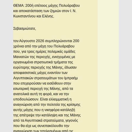
ΘΕΜΑ: 200ή επέτειος μάχης Πολυάραβου
και αποκατάσταση των ζημιών στον Ι. Ν.
Κωνσταντίνου και Ελένης.
Σεβασμιώτατε,
τον Αύγουστο 2026 συμπληρώνονται 200
χρόνια από την μάχη του Πολυάραβου
που, για τρεις ημέρες πολεμικές ομάδες
Μανιατών της περιοχής, ενισχυμένες με
οργανωμένα στρατιωτικά τμήματα της
ευρύτερης περιοχής της Μάνης, έδωσαν
αποφασιστικές μάχες εναντίον των
Αιγυπτιακών στρατευμάτων του Ιμπραήμ
που επιχειρούσαν να εισέλθουν στην
εσωτερική περιοχή της Μάνης, από τα
ανατολικά αυτή τη φορά, και να την
υποδουλώσουν. Είναι ελλειμματική η
αναγνώριση από την πολιτεία της κρίσιμης
αυτής μάχης που η νικηφόρα κατάληξή
της απέτρεψε την κατάληψη και της Μάνης
από τα Αιγυπτιακά στρατεύματα, γεγονός
που θα είχε ως συνεπακόλουθο την
αναγνώριση των τετελεσμένων από τις