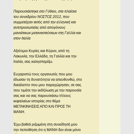
Παρουσιάστηκε στο Γύθειο, στα πλαίσια
του συνεδρίου ΝΟΣΤΟΣ 2012, που
συμμετείχαν εκτός από την ελληνική και
αντιπροσωπείες από απογόνους
μανιάτικων μεταναστεύσεων στη Γαλλία και
στον Ιταλία
Αξιότιμοι Κυρίες και Κύριοι, από τη
Λακωνία, την Ελλάδα, τη Γαλλία και την
Ιταλία, σας καλησπερίζω.
Ευχαριστώ τους οργανωτές που μου
έδωσαν τη δυνατότητα να απευθυνθώ, στο
δεκάλεπτο που μου παραχώρησαν, σε σας
που τιμάτε την εκδήλωση με την παρουσία
σας και να σας παρουσιάσω τίτλους
κεφαλαίων ιστορίας στο θέμα
ΜΕΤΑΚΙΝΗΣΕΙΣ ΑΠΟ ΚΑΙ ΠΡΟΣ ΤΗ
ΜΑΝΗ.
Έχω βαθιά ριζωμένη στη συνείδησή μου
την πεποίθηση ότι η ΜΑΝΗ δεν είναι μόνο