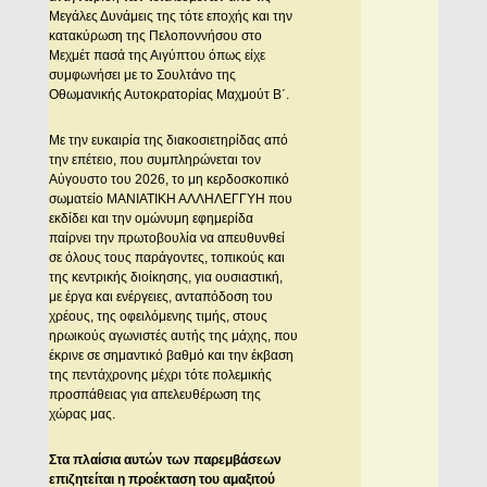
Μεγάλες Δυνάμεις της τότε εποχής και την
κατακύρωση της Πελοποννήσου στο
Μεχμέτ πασά της Αιγύπτου όπως είχε
συμφωνήσει με το Σουλτάνο της
Οθωμανικής Αυτοκρατορίας Μαχμούτ Β΄.
Με την ευκαιρία της διακοσιετηρίδας από
την επέτειο, που συμπληρώνεται τον
Αύγουστο του 2026, το μη κερδοσκοπικό
σωματείο ΜΑΝΙΑΤΙΚΗ ΑΛΛΗΛΕΓΓΥΗ που
εκδίδει και την ομώνυμη εφημερίδα
παίρνει την πρωτοβουλία να απευθυνθεί
σε όλους τους παράγοντες, τοπικούς και
της κεντρικής διοίκησης, για ουσιαστική,
με έργα και ενέργειες, ανταπόδοση του
χρέους, της οφειλόμενης τιμής, στους
ηρωικούς αγωνιστές αυτής της μάχης, που
έκρινε σε σημαντικό βαθμό και την έκβαση
της πεντάχρονης μέχρι τότε πολεμικής
προσπάθειας για απελευθέρωση της
χώρας μας.
Στα πλαίσια αυτών των παρεμβάσεων
επιζητείται η προέκταση του αμαξιτού