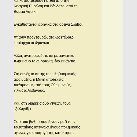
και καταστρέφουν Γότθοι από την
Κεντρική Ευρώπη και Βάνδαλοι από τη
Βόρεια Αφρική.
Εγκαθίστανται ειρηνικά στα ορεινά Σλάβοι.
Χτίζουν προγεφυρώματα ως επίδοξοι
κυρίαρχοι οι Φράγκοι.
Αλλά, ανατροφοδοτείται με μανιάτικο
πληθυσμό το συρρικνωμένο Βυζάντιο.
Στη συνέχεια αυτής της πληθυσμιακής
αφαίμαξης, η Μάνη αποδέχεται,
πιεζόμενους από τους Οθωμανούς,
χιλιάδες Αλβανούς.
Και, στη διάρκεια δύο γενεών, τους
εξελληνίζει.
Σε τέτοιο βαθμό που δίνουν μαζί τους
τελευταίους απεγνωσμένους πολεμικούς
αγώνες για αποφυγή της κατάκτησης.