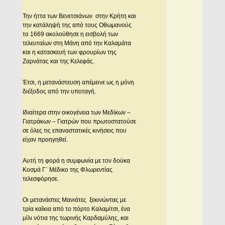
Την ήττα των Βενετσιάνων στην Κρήτη και
την κατάληψή της από τους Οθωμανούς
το 1669 ακολούθησε η εισβολή των
τελευταίων στη Μάνη από την Καλαμάτα
και η κατασκευή των φρουρίων της
Ζαρνάτας και της Κελεφάς.
Έτσι, η μετανάστευση απέμεινε ως η μόνη
διέξοδος από την υποταγή.
Ιδιαίτερα στην οικογένεια των Μεδίκων –
Γιατράκων – Γιατρών που πρωτοστατούσε
σε όλες τις επαναστατικές κινήσεις που
είχαν προηγηθεί.
Αυτή τη φορά η συμφωνία με τον δούκα
Κοσμά Γ΄ Μέδικο της Φλωρεντίας
τελεσφόρησε.
Οι μετανάστες Μανιάτες ξεκινώντας με
τρία καΐκια από το πόρτο Καλαμίτσι, ένα
μίλι νότια της τωρινής Καρδαμύλης, και