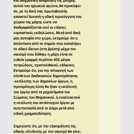
και διαχρονική ανάμνηση της μνήμης
αυτού του ηρωικού αγώνα, θα προκύψει
αν, με τη δική σας πρωτοβουλία,
καταστεί δυνατή η οδική προσέγγιση του
χώρου της μάχης ώστε να
διαδραματίζονται εκεί οι ετήσιες
εορταστικές εκδηλώσεις. Μετά από δική
μας αυτοψία στο χώρο, εκτιμούμε ότι η
απόσταση από το σημείο που καταλήγει
το οδικό δίκτυο (στη βρύση) μέχρι τον
οικισμό που δόθηκε η μάχη είναι σε
ευθεία γραμμή περίπου 400 μέτρα
πετρώδους, σχιστολιθικού, εδάφους.
Εκτιμούμε ότι, για την αποφυγή των
σύνθετων διαδικασιών δημοπράτησης
-εκτέλεσης των δημοσίων έργων, η
προτιμότερη λύση θα ήταν η εκτέλεσή
του έργου από τα μηχανήματα του
Σώματος του Μηχανικού, ή εναλλακτικά
η εκτέλεση του αντίστοιχου έργου με
αυτεπιστασία από το Δήμο μετά από
ειδική χρηματοδότηση.
Σημειώστε ότι, με την εξασφάλιση της
οδικής σύνδεσης με τον οικισμό θα γίνει