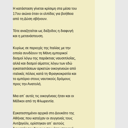
Η κατάσταση γίνεται κρίσιμη στα μέσα του
17ου αιώνα όταν οι ελπίδες για βοήθεια
από τη Δύση σβήνουν.
Τότε αναζητείται ως διέξοδος η διαφυγή
και η μετανάστευση.
Κυρίως σε περιοχές της Ιταλίας με την
οποία συνδέουν τη Μάνη εμπορικοί
δεσμοί λόγω της παράκτιας ναυσιπλοΐας,
αλλά και δεσμοί αίματος λόγω των εδώ
εγκαταστάσεων αρκετών οικογενειών από
ιταλικές πόλεις κατά τη Φραγκοκρατία και
το εμπόριο στους ναυτικούς δρόμους
προς την Ανατολή.
Μια απ` αυτές τις οικογένειες ήταν και οι
Μέδικοι από τη Φλωρεντία.
Εγκατεστημένοι αρχικά στο Δουκάτο της
Αθήνας που κατείχαν οι συγγενείς τους
Αντζαγιόλι, ορίστηκαν απ` αυτούς