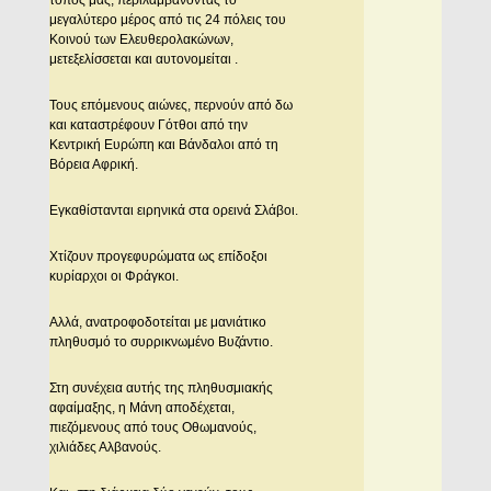
τόπος μας, περιλαμβάνοντας το
μεγαλύτερο μέρος από τις 24 πόλεις του
Κοινού των Ελευθερολακώνων,
μετεξελίσσεται και αυτονομείται .
Τους επόμενους αιώνες, περνούν από δω
και καταστρέφουν Γότθοι από την
Κεντρική Ευρώπη και Βάνδαλοι από τη
Βόρεια Αφρική.
Εγκαθίστανται ειρηνικά στα ορεινά Σλάβοι.
Χτίζουν προγεφυρώματα ως επίδοξοι
κυρίαρχοι οι Φράγκοι.
Αλλά, ανατροφοδοτείται με μανιάτικο
πληθυσμό το συρρικνωμένο Βυζάντιο.
Στη συνέχεια αυτής της πληθυσμιακής
αφαίμαξης, η Μάνη αποδέχεται,
πιεζόμενους από τους Οθωμανούς,
χιλιάδες Αλβανούς.