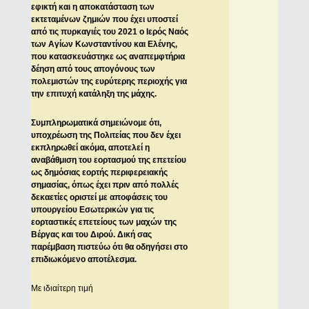
εφικτή και η αποκατάσταση των
εκτεταμένων ζημιών που έχει υποστεί
από τις πυρκαγιές του 2021 ο Ιερός Ναός
των Αγίων Κωνσταντίνου και Ελένης,
που κατασκευάστηκε ως αναπεμφτήρια
δέηση από τους απογόνους των
πολεμιστών της ευρύτερης περιοχής για
την επιτυχή κατάληξη της μάχης.
Συμπληρωματικά σημειώνομε ότι,
υποχρέωση της Πολιτείας που δεν έχει
εκπληρωθεί ακόμα, αποτελεί η
αναβάθμιση του εορτασμού της επετείου
ως δημόσιας εορτής περιφερειακής
σημασίας, όπως έχει πριν από πολλές
δεκαετίες οριστεί με αποφάσεις του
υπουργείου Εσωτερικών για τις
εορταστικές επετείους των μαχών της
Βέργας και του Διρού. Δική σας
παρέμβαση πιστεύω ότι θα οδηγήσει στο
επιδιωκόμενο αποτέλεσμα.
Με ιδιαίτερη τιμή