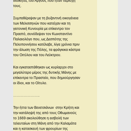
διοικητές του Άργους που ήταν περιοχή
τους.
Συμπεθέρεψαν με τη βυζαντινή οικογένεια
των Μελισσηνών που κατείχαν και τη
γειτονική Κυνουρία με επίκεντρο τον
Πραστό, συνόδεψαν τον Κωνσταντίνο
Παλαιολόγο που, ως Δεσπότης της
Πελοποννήσου κατέλαβε, λίγα χρόνια πριν
την άλωση της Πόλης, τα φράγκικα κάστρα
του Οιτύλου και του Λεύκτρου.
Και εγκαταστάθηκαν ως κυρίαρχοι στο
μεγαλύτερο μέρος της δυτικής Μάνης με
επίκεντρα το Πραστείο, που δημιούργησαν
οι ίδιοι, και το Οίτυλο.
…………………..
Την ήττα των Βενετσιάνων στην Κρήτη και
την κατάληψή της από τους Οθωμανούς
το 1669 ακολούθησε η εισβολή των
τελευταίων στη Μάνη από την Καλαμάτα
και η κατασκευή των φρουρίων της