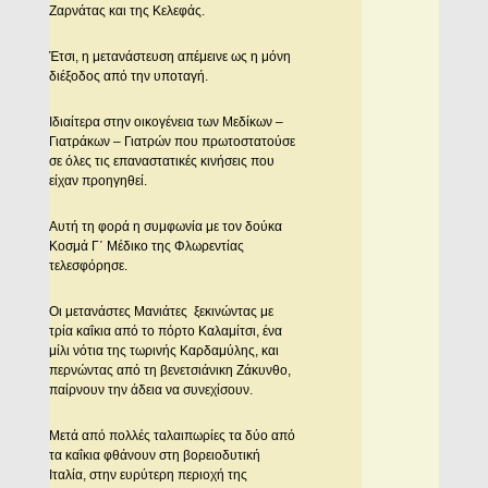
Ζαρνάτας και της Κελεφάς.
Έτσι, η μετανάστευση απέμεινε ως η μόνη
διέξοδος από την υποταγή.
Ιδιαίτερα στην οικογένεια των Μεδίκων –
Γιατράκων – Γιατρών που πρωτοστατούσε
σε όλες τις επαναστατικές κινήσεις που
είχαν προηγηθεί.
Αυτή τη φορά η συμφωνία με τον δούκα
Κοσμά Γ΄ Μέδικο της Φλωρεντίας
τελεσφόρησε.
Οι μετανάστες Μανιάτες ξεκινώντας με
τρία καΐκια από το πόρτο Καλαμίτσι, ένα
μίλι νότια της τωρινής Καρδαμύλης, και
περνώντας από τη βενετσιάνικη Ζάκυνθο,
παίρνουν την άδεια να συνεχίσουν.
Μετά από πολλές ταλαιπωρίες τα δύο από
τα καΐκια φθάνουν στη βορειοδυτική
Ιταλία, στην ευρύτερη περιοχή της