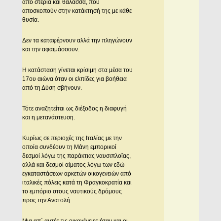
από στεριά και θάλασσα, που
αποσκοπούν στην κατάκτησή της με κάθε
θυσία.
Δεν τα καταφέρνουν αλλά την πληγώνουν
και την αφαιμάσσουν.
Η κατάσταση γίνεται κρίσιμη στα μέσα του
17ου αιώνα όταν οι ελπίδες για βοήθεια
από τη Δύση σβήνουν.
Τότε αναζητείται ως διέξοδος η διαφυγή
και η μετανάστευση.
Κυρίως σε περιοχές της Ιταλίας με την
οποία συνδέουν τη Μάνη εμπορικοί
δεσμοί λόγω της παράκτιας ναυσιπλοΐας,
αλλά και δεσμοί αίματος λόγω των εδώ
εγκαταστάσεων αρκετών οικογενειών από
ιταλικές πόλεις κατά τη Φραγκοκρατία και
το εμπόριο στους ναυτικούς δρόμους
προς την Ανατολή.