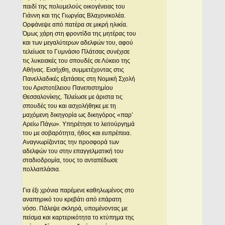
παιδί της πολυμελούς οικογένειας του
Γιάννη και της Γιωργίας Βλαχονικολέα.
Ορφάνεψε από πατέρα σε μικρή ηλικία.
Όμως χάρη στη φροντίδα της μητέρας του
και των μεγαλύτερων αδελφών του, αφού
τελείωσε το Γυμνάσιο Πλάτσας συνέχισε
τις λυκειακές του σπουδές σε Λύκειο της
Αθήνας. Εισήχθη, συμμετέχοντας στις
Πανελλαδικές εξετάσεις στη Νομική Σχολή
του Αριστοτέλειου Πανεπιστημίου
Θεσσαλονίκης. Τελείωσε με άριστα τις
σπουδές του και ασχολήθηκε με τη
μαχόμενη δικηγορία ως δικηγόρος «παρ’
Αρείω Πάγω». Υπηρέτησε το λειτούργημά
του με σοβαρότητα, ήθος και ευπρέπεια.
Αναγνωρίζοντας την προσφορά των
αδελφών του στην επαγγελματική του
σταδιοδρομία, τους το ανταπέδωσε
πολλαπλάσια.
Για έξι χρόνια παρέμενε καθηλωμένος στο
αναπηρικό του κρεβάτι από επάρατη
νόσο. Πάλεψε σκληρά, υπομένοντας με
πείσμα και καρτερικότητα το κτύπημα της