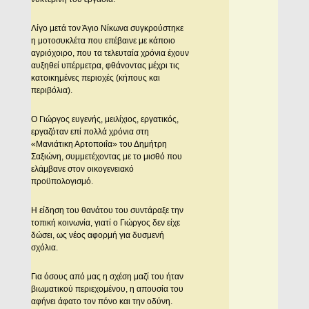
Λίγο μετά τον Άγιο Νίκωνα συγκρούστηκε
η μοτοσυκλέτα που επέβαινε με κάποιο
αγριόχοιρο, που τα τελευταία χρόνια έχουν
αυξηθεί υπέρμετρα, φθάνοντας μέχρι τις
κατοικημένες περιοχές (κήπους και
περιβόλια).
Ο Γιώργος ευγενής, μειλίχιος, εργατικός,
εργαζόταν επί πολλά χρόνια στη
«Μανιάτικη Αρτοποιΐα» του Δημήτρη
Σαξιώνη, συμμετέχοντας με το μισθό που
ελάμβανε στον οικογενειακό
προϋπολογισμό.
Η είδηση του θανάτου του συντάραξε την
τοπική κοινωνία, γιατί ο Γιώργος δεν είχε
δώσει, ως νέος αφορμή για δυσμενή
σχόλια.
Για όσους από μας η σχέση μαζί του ήταν
βιωματικού περιεχομένου, η απουσία του
αφήνει άφατο τον πόνο και την οδύνη.