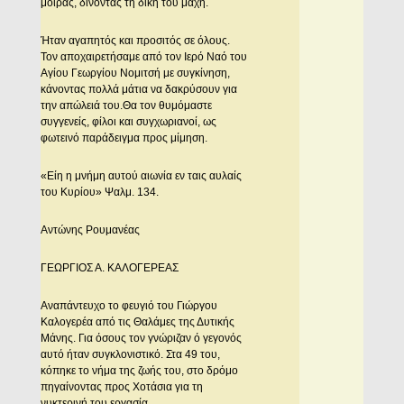
μοίρας, δίνοντας τη δική του μάχη.
Ήταν αγαπητός και προσιτός σε όλους.
Τον αποχαιρετήσαμε από τον Ιερό Ναό του
Αγίου Γεωργίου Νομιτσή με συγκίνηση,
κάνοντας πολλά μάτια να δακρύσουν για
την απώλειά του.Θα τον θυμόμαστε
συγγενείς, φίλοι και συγχωριανοί, ως
φωτεινό παράδειγμα προς μίμηση.
«Είη η μνήμη αυτού αιωνία εν ταις αυλαίς
του Κυρίου» Ψαλμ. 134.
Αντώνης Ρουμανέας
ΓΕΩΡΓΙΟΣ Α. ΚΑΛΟΓΕΡΕΑΣ
Αναπάντευχο το φευγιό του Γιώργου
Καλογερέα από τις Θαλάμες της Δυτικής
Μάνης. Για όσους τον γνώριζαν ό γεγονός
αυτό ήταν συγκλονιστικό. Στα 49 του,
κόπηκε το νήμα της ζωής του, στο δρόμο
πηγαίνοντας προς Χοτάσια για τη
νυκτερινή του εργασία.