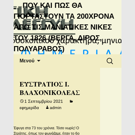
Μανιάτικη
ΠΟΥ ΚΑΙ ΠΩΣ ΘΑ
Αλληλεγγύη
ΓΙΟΡΤΑΣΤΟΥΝ ΤΑ 200ΧΡΟΝΑ
ΑΠΟ ΤΙΣ ΜΑΝΙΑΤΙΚΕΣ ΝΙΚΕΣ
ΤΟΥ 1826 (ΒΕΡΓΑ, ΔΙΡΟΣ,
ΠΟΛΥΑΡΑΒΟΣ)
Μετάβαση
Αναζήτηση
Μενού
σε
για:
περιεχόμενο
ΕΥΣΤΡΑΤΙΟΣ Ι.
ΒΛΑΧΟΝΙΚΟΛΕΑΣ
1 Σεπτεμβρίου 2021
εφημερίδα
admin
Έφυγε στα 73 του χρόνια. Τόσο νωρίς! Ο
Στράτης, όπως τον φωνάζαμε, ήταν το 6ο